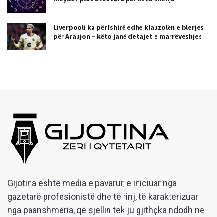
Liverpooli ka përfshirë edhe klauzolën e blerjes
për Araujon – këto janë detajet e marrëveshjes
Gijotina është media e pavarur, e iniciuar nga
gazetarë profesionistë dhe të rinj, të karakterizuar
nga paanshmëria, që sjellin tek ju gjithçka ndodh në