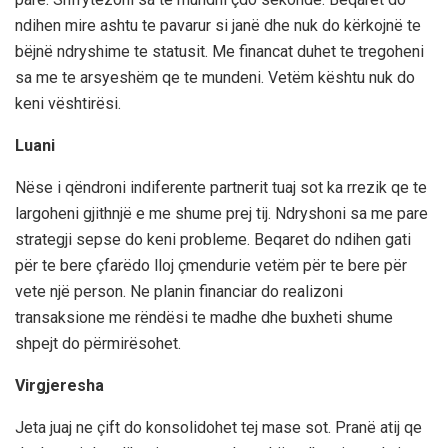
ndihen mire ashtu te pavarur si janë dhe nuk do kërkojnë te
bëjnë ndryshime te statusit. Me financat duhet te tregoheni
sa me te arsyeshëm qe te mundeni. Vetëm kështu nuk do
keni vështirësi.
Luani
Nëse i qëndroni indiferente partnerit tuaj sot ka rrezik qe te
largoheni gjithnjë e me shume prej tij. Ndryshoni sa me pare
strategji sepse do keni probleme. Beqaret do ndihen gati
për te bere çfarëdo lloj çmendurie vetëm për te bere për
vete një person. Ne planin financiar do realizoni
transaksione me rëndësi te madhe dhe buxheti shume
shpejt do përmirësohet.
Virgjeresha
Jeta juaj ne çift do konsolidohet tej mase sot. Pranë atij qe