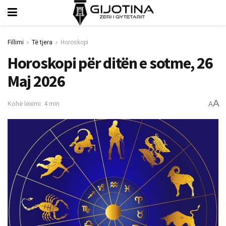
Fillimi
Të tjera
Horoskopi
Horoskopi për ditën e sotme, 26
Maj 2026
A
Kohë leximi: 4 min
A