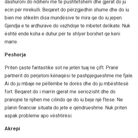
dashuroni do ndiheni me te pushtetshëm dhe gjerat do ju
ecin për mrekulli. Beqaret do përzgjedhin shume dhe do iu
bien me shkelm disa mundësive te mira qe do iu jepen.
Gjendja e te ardhurave do vazhdoje te mbetet delikate. Nuk
është ende koha e duhur për te shlyer borxhet qe keni
marre.
Peshorja
Priten çaste fantastike sot ne jetën tuaj ne çift. Pranë
partnerit do përjetoni kënaqësi te pashpjegueshme me fjale.
Ai do ju mbaje ne pëllëmbe te dorës dhe do ju mbështesë
fort. Beqaret do i marrin gjerat me seriozisht dhe do
pranojnë te njihen me cilindo qe do iu beje një ftese. Ne
planin financiar situata do jete e qëndrueshme. Nuk priten
aspak probleme apo vështirësi.
Akrepi