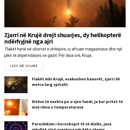
Zjarri në Krujë drejt shuarjes, dy helikopterë
ndërhyjnë nga ajri
Flakët hynë në oborret e shtëpive, iu afruan magazinave dhe një
pike të shpërndarjes së gazit. Për disa orë, Kruja...
LEXO MË SHUMË
Flakët mbi Krujë, evakuohen banorët, zjarri 50
metra larg spitalit
Ditëve të nxehta po u vjen fundi, ja kur pritet të
nisë rënia e temperaturave
Parashikimi i horoskopit të së dielës, java
mbyllet plot aventura për këto shenja