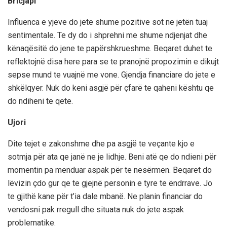
Bricjapi
Influenca e yjeve do jete shume pozitive sot ne jetën tuaj
sentimentale. Te dy do i shprehni me shume ndjenjat dhe
kënaqësitë do jene te papërshkrueshme. Beqaret duhet te
reflektojnë disa here para se te pranojnë propozimin e dikujt
sepse mund te vuajnë me vone. Gjendja financiare do jete e
shkëlqyer. Nuk do keni asgjë për çfarë te qaheni kështu qe
do ndiheni te qete.
Ujori
Dite tejet e zakonshme dhe pa asgjë te veçante kjo e
sotmja për ata qe janë ne je lidhje. Beni atë qe do ndieni për
momentin pa menduar aspak për te nesërmen. Beqaret do
lëvizin çdo gur qe te gjejnë personin e tyre te ëndrrave. Jo
te gjithë kane për t’ia dale mbanë. Ne planin financiar do
vendosni pak rregull dhe situata nuk do jete aspak
problematike.