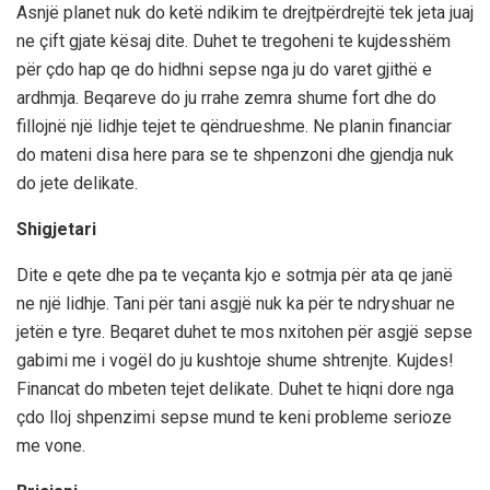
Asnjë planet nuk do ketë ndikim te drejtpërdrejtë tek jeta juaj
ne çift gjate kësaj dite. Duhet te tregoheni te kujdesshëm
për çdo hap qe do hidhni sepse nga ju do varet gjithë e
ardhmja. Beqareve do ju rrahe zemra shume fort dhe do
fillojnë një lidhje tejet te qëndrueshme. Ne planin financiar
do mateni disa here para se te shpenzoni dhe gjendja nuk
do jete delikate.
Shigjetari
Dite e qete dhe pa te veçanta kjo e sotmja për ata qe janë
ne një lidhje. Tani për tani asgjë nuk ka për te ndryshuar ne
jetën e tyre. Beqaret duhet te mos nxitohen për asgjë sepse
gabimi me i vogël do ju kushtoje shume shtrenjte. Kujdes!
Financat do mbeten tejet delikate. Duhet te hiqni dore nga
çdo lloj shpenzimi sepse mund te keni probleme serioze
me vone.