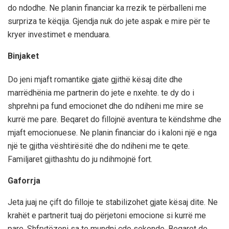
do ndodhe. Ne planin financiar ka rrezik te përballeni me
surpriza te këqija. Gjendja nuk do jete aspak e mire për te
kryer investimet e menduara.
Binjaket
Do jeni mjaft romantike gjate gjithë kësaj dite dhe
marrëdhënia me partnerin do jete e nxehte. te dy do i
shprehni pa fund emocionet dhe do ndiheni me mire se
kurrë me pare. Beqaret do fillojnë aventura te këndshme dhe
mjaft emocionuese. Ne planin financiar do i kaloni një e nga
një te gjitha vështirësitë dhe do ndiheni me te qete.
Familjaret gjithashtu do ju ndihmojnë fort.
Gaforrja
Jeta juaj ne çift do filloje te stabilizohet gjate kësaj dite. Ne
krahët e partnerit tuaj do përjetoni emocione si kurrë me
pare. Shfrytëzoni sa te mundni çdo sekonde. Beqaret do