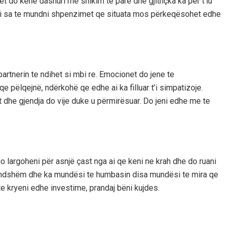
 do kenë dashuri me shikim te pare dhe gjithçka ka për t’iu
 ulni sa te mundni shpenzimet qe situata mos përkeqësohet edhe
artnerin te ndihet si mbi re. Emocionet do jene te
 pëlqejnë, ndërkohë qe edhe ai ka filluar t’i simpatizoje.
at dhe gjendja do vije duke u përmirësuar. Do jeni edhe me te
 do largoheni për asnjë çast nga ai qe keni ne krah dhe do ruani
endshëm dhe ka mundësi te humbasin disa mundësi te mira qe
te kryeni edhe investime, prandaj bëni kujdes.