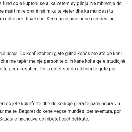
e fund do e kuptoni se ai ka vetëm sy për ju. Ne mbrëmje do
ë mjaft mire pranë një miku te vjetër dhe ka mundësi ta
uara edhe për disa kohe. Kërkoni ndihme nëse gjendeni ne
ë lidhje. Do konfliktoheni gjate gjithë kohës me atë qe keni
dhe me tepër me një person te cilin kane kohe qe e studiojnë.
te përmirësohen. Po ja dolët sot do ndiheni te qete për
neri do jete kokëfortë dhe do kërkojë gjera te pamundura. Ju
apur me te. Beqaret do kenë veçse mundësi për aventura, por
ituata e financave do mbetet tejet delikate.