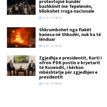
protestojnë kundër
bashkimit me Tepelenën,
bllokohet rruga nacionale
22:55 - 07/08/26
Shkrumbohet nga flakët
banesa në Shkodër, nuk ka të
lënduar
22:40 - 07/08/26
Zgjedhja e presidentit, Kurti i
ofron PDK postin e kryetarit
të Kuvendit, i kërkon
mbështetje për zgjedhjen e
presidentit
21:30 - 07/08/26