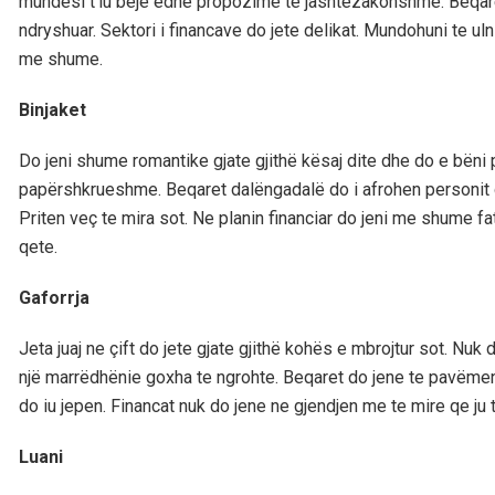
mundësi t’iu beje edhe propozime te jashtëzakonshme. Beqaret
ndryshuar. Sektori i financave do jete delikat. Mundohuni te
me shume.
Binjaket
Do jeni shume romantike gjate gjithë kësaj dite dhe do e bëni p
papërshkrueshme. Beqaret dalëngadalë do i afrohen personit qe
Priten veç te mira sot. Ne planin financiar do jeni me shume f
qete.
Gaforrja
Jeta juaj ne çift do jete gjate gjithë kohës e mbrojtur sot. Nuk
një marrëdhënie goxha te ngrohte. Beqaret do jene te pavëm
do iu jepen. Financat nuk do jene ne gjendjen me te mire qe ju 
Luani