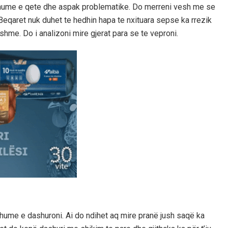
te shume e qete dhe aspak problematike. Do merreni vesh me se
Beqaret nuk duhet te hedhin hapa te nxituara sepse ka rrezik
shme. Do i analizoni mire gjerat para se te veproni.
 shume e dashuroni. Ai do ndihet aq mire pranë jush saqë ka