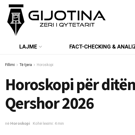
LAJME
FACT-CHECKING & ANALI
Fillimi
Të tjera
Horoskopi
Horoskopi për ditën
Qershor 2026
në
Horoskopi
Kohë leximi: 4 min