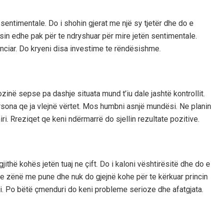
j sentimentale. Do i shohin gjerat me një sy tjetër dhe do e
sin edhe pak për te ndryshuar për mire jetën sentimentale.
nanciar. Do kryeni disa investime te rëndësishme.
zinë sepse pa dashje situata mund t’iu dale jashtë kontrollit.
sona qe ja vlejnë vërtet. Mos humbni asnjë mundësi. Ne planin
i. Rreziqet qe keni ndërmarrë do sjellin rezultate pozitive.
thë kohës jetën tuaj ne çift. Do i kaloni vështirësitë dhe do e
 zënë me pune dhe nuk do gjejnë kohe për te kërkuar princin
eni. Po bëtë çmenduri do keni probleme serioze dhe afatgjata.