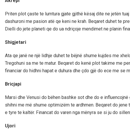
Akrepi
Priten plot çaste te lumtura gjate gjithë kësaj dite ne jetën tua
dashuroni me pasion atë qe keni ne krah. Beqaret duhet te pre
Dielli do jete planeti qe do ua ndriçoje mendimet ne planin fi
Shigjetari
Ata qe janë ne një lidhje duhet te bëjnë shume kujdes me xhelo
Tregohuni sa me te matur. Beqaret do kenë plot takime me per
financiar do hidhni hapat e duhura dhe çdo gjë do ece me se mir
Bricjapi
Marsi dhe Venusi do bëhen bashke sot dhe do e influencojnë gji
shihni me më shume optimizëm te ardhmen. Beqaret do jene te
e tyre te kaltër. Financat do varen nga mënyra se si ju do sill
Ujori