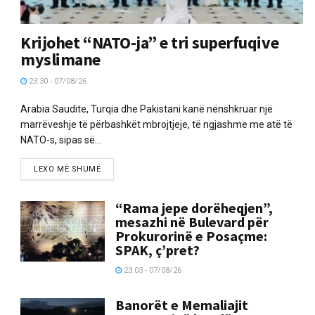
Krijohet “NATO-ja” e tri superfuqive
myslimane
23:30 - 07/08/26
Arabia Saudite, Turqia dhe Pakistani kanë nënshkruar një
marrëveshje të përbashkët mbrojtjeje, të ngjashme me atë të
NATO-s, sipas së...
LEXO MË SHUMË
“Rama jepe dorëheqjen”,
mesazhi në Bulevard për
Prokurorinë e Posaçme:
SPAK, ç’pret?
23:03 - 07/08/26
Banorët e Memaliajit