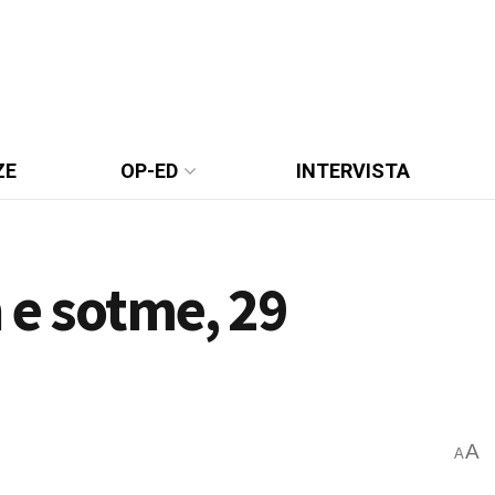
ZE
OP-ED
INTERVISTA
 e sotme, 29
A
A