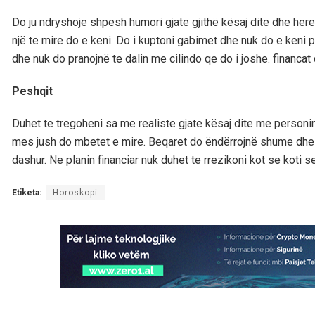
Do ju ndryshoje shpesh humori gjate gjithë kësaj dite dhe her
një te mire do e keni. Do i kuptoni gabimet dhe nuk do e ken
dhe nuk do pranojnë te dalin me cilindo qe do i joshe. financ
Peshqit
Duhet te tregoheni sa me realiste gjate kësaj dite me perso
mes jush do mbetet e mire. Beqaret do ëndërrojnë shume dhe 
dashur. Ne planin financiar nuk duhet te rrezikoni kot se ko
Etiketa:
Horoskopi