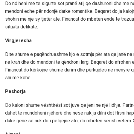
Do ndiheni me te sigurte sot pranë atij qe dashuroni dhe me n
mendoni edhe për ndonjë darke romantike. Beqaret do ja kalojn
shohin me një sy tjetër atë. Financat do mbeten ende te traz
situata delikate.
Virgjeresha
Dite shume e paqëndrueshme kjo e sotmja për ata qe janë ne nj
ne krah dhe do mendoni te qëndroni larg. Beqaret do afrohen e
Financat do kërkojnë shume durim dhe përkujdes ne mënyrë qe 
shume kohe.
Peshorja
Do kaloni shume vështirësi sot juve qe jeni ne një lidhje. Part
duhet te mundoheni njëherë dhe nëse nuk ja dilni dot flisni h
duke qene se nuk do i pëlqejnë ato, do mbeten serish vetëm. S