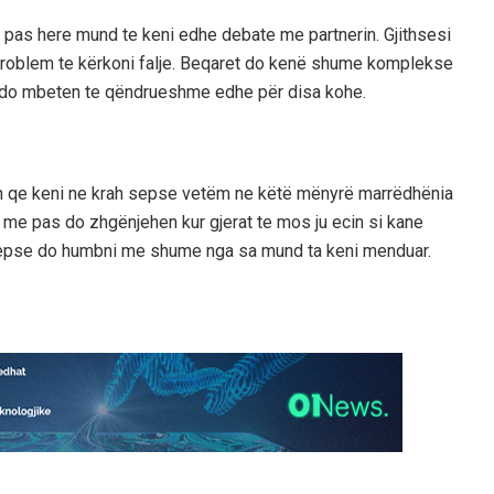
e pas here mund te keni edhe debate me partnerin. Gjithsesi
i problem te kërkoni falje. Beqaret do kenë shume komplekse
at do mbeten te qëndrueshme edhe për disa kohe.
nin qe keni ne krah sepse vetëm ne këtë mënyrë marrëdhënia
me pas do zhgënjehen kur gjerat te mos ju ecin si kane
ti sepse do humbni me shume nga sa mund ta keni menduar.