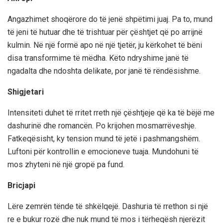
Angazhimet shoqërore do të jenë shpëtimi juaj. Pa to, mund
të jeni të hutuar dhe të trishtuar për çështjet që po arrijnë
kulmin. Në një formë apo në një tjetër, ju kërkohet të bëni
disa transformime të mëdha. Këto ndryshime janë të
ngadalta dhe ndoshta delikate, por janë të rëndësishme.
Shigjetari
Intensiteti duhet të rritet rreth një çështjeje që ka të bëjë me
dashurinë dhe romancën. Po krijohen mosmarrëveshje.
Fatkeqësisht, ky tension mund të jetë i pashmangshëm.
Luftoni për kontrollin e emocioneve tuaja. Mundohuni të
mos zhyteni në një gropë pa fund.
Bricjapi
Lëre zemrën tënde të shkëlqejë. Dashuria të rrethon si një
re e bukur rozë dhe nuk mund të mos i tërheqësh njerëzit