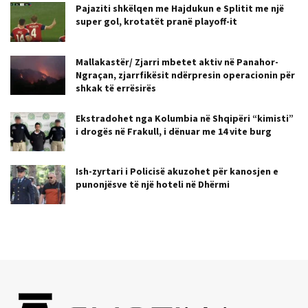
Pajaziti shkëlqen me Hajdukun e Splitit me një
super gol, krotatët pranë playoff-it
Mallakastër/ Zjarri mbetet aktiv në Panahor-
Ngraçan, zjarrfikësit ndërpresin operacionin për
shkak të errësirës
Ekstradohet nga Kolumbia në Shqipëri “kimisti”
i drogës në Frakull, i dënuar me 14 vite burg
Ish-zyrtari i Policisë akuzohet për kanosjen e
punonjësve të një hoteli në Dhërmi