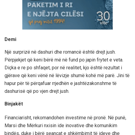
Demi
Një surprizë në dashuri dhe romancë është drejt jush.
Përpjekjet që keni bërë më në fund po japin frytet e veta.
Diçka e re po shfaqet, por në realitet, kjo është rezultat i
gjërave që keni vënë në lëvizje shumë kohë më parë. Jini të
hapur për të përqafuar rrjedhën e jashtëzakonshme të
dashurisë që po vjen drejt jush.
Binjakët
Financiarisht, rekomandohen investime në pronë. Në punë,
Marsi dhe Mërkuri nxisin ide inovative dhe komunikim
bindës, duke i bërë seancat e shkëmbimit të ideve dhe