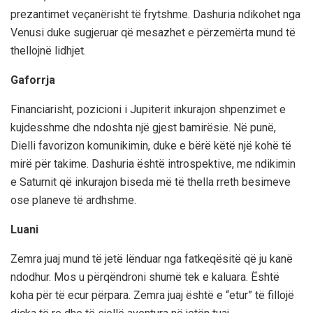
prezantimet veçanërisht të frytshme. Dashuria ndikohet nga
Venusi duke sugjeruar që mesazhet e përzemërta mund të
thellojnë lidhjet.
Gaforrja
Financiarisht, pozicioni i Jupiterit inkurajon shpenzimet e
kujdesshme dhe ndoshta një gjest bamirësie. Në punë,
Dielli favorizon komunikimin, duke e bërë këtë një kohë të
mirë për takime. Dashuria është introspektive, me ndikimin
e Saturnit që inkurajon biseda më të thella rreth besimeve
ose planeve të ardhshme.
Luani
Zemra juaj mund të jetë lënduar nga fatkeqësitë që ju kanë
ndodhur. Mos u përqëndroni shumë tek e kaluara. Është
koha për të ecur përpara. Zemra juaj është e “etur” të fillojë