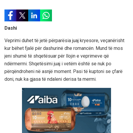
Dashi
Veprimi duhet të jetë përparësia juaj kryesore, veçanërisht
kur bëhet fjalë për dashurinë dhe romancën. Mund të mos
jeni shumë të shqetësuar për llojin e veprimeve që
ndërmerrni. Shqetësimi juaj i vetëm është se nuk po
përqëndroheni në asnjë moment. Pasi të kuptoni se çfarë
doni, nuk ka gjasa të ndaleni derisa ta merrni.