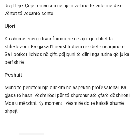
drejt teje. Çoje romancën në një nivel më të lartë me dikë
vërtet të veçantë sonte.
Ujori
Ka shumë energji transformuese në ajër që duhet ta
shfrytëzoni. Ka gjasa t’I nënshtroheni një diete ushqimore.
Sa i përket lidhjes në çift, pë[iquni të dilni nga rutina që ju ka
përfshirë.
Peshqit
Mund të përjetoni një bllokim në aspektin professional. Ka
gjasa të hasni vështirësi për të shprehur atë çfarë dëshironi.
Mos u mërzitni. Ky moment i vështirë do të kalojë shumë
shpejt.