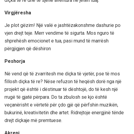
diçka të re dhe të sjellë aventura në jetën tuaj.
Virgjëresha
Je plot gëzim! Një valë e jashtëzakonshme dashurie po
vjen drejt teje. Merr vendime të sigurta. Mos nguro të
shprehësh emocionet e tua, pasi mund të marrësh
përgjigjen që dëshiron
Peshorja
Në vend që të zvarritesh me diçka të vjetër, pse të mos
fillosh diçka të re? Nëse refuzon të heqësh dorë nga një
projekt që është i dëstinuar të dështojë, do të kesh një
rrugë të gjatë përpara. Do ta zbulosh se kjo është
veçanërisht e vërtetë për çdo gjë që përfshin muzikën,
bukurinë, kreativitetin dhe artet. Ridrejtoje energjinë tënde
drejt diçkaje më premtuese.
Akrepi