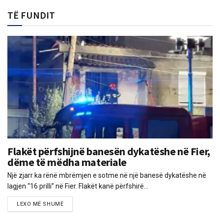
TË FUNDIT
Flakët përfshijnë banesën dykatëshe në Fier,
dëme të mëdha materiale
Një zjarr ka rënë mbrëmjen e sotme në një banesë dykatëshe në
lagjen “16 prilli” në Fier. Flakët kanë përfshirë...
LEXO MË SHUMË