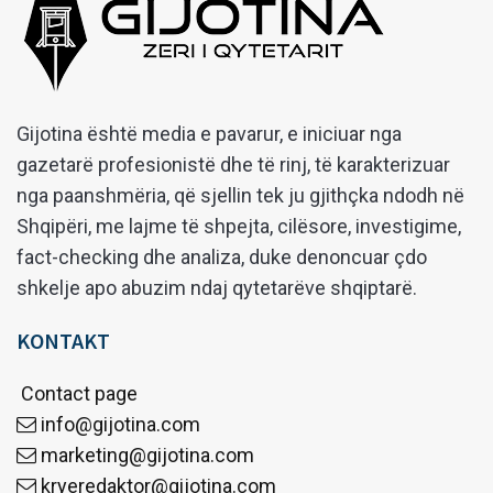
Gijotina është media e pavarur, e iniciuar nga
gazetarë profesionistë dhe të rinj, të karakterizuar
nga paanshmëria, që sjellin tek ju gjithçka ndodh në
Shqipëri, me lajme të shpejta, cilësore, investigime,
fact-checking dhe analiza, duke denoncuar çdo
shkelje apo abuzim ndaj qytetarëve shqiptarë.
KONTAKT
Contact page
info@gijotina.com
marketing@gijotina.com
kryeredaktor@gijotina.com