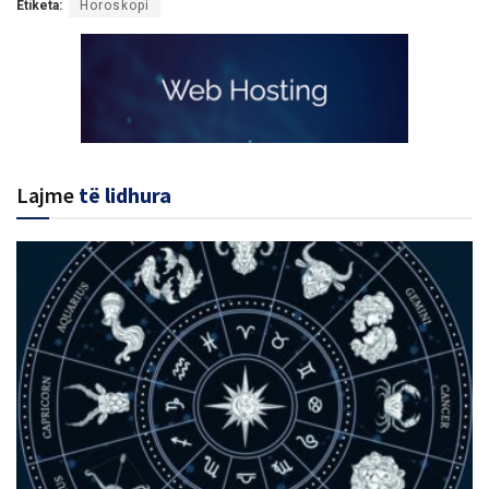
Etiketa:
Horoskopi
Lajme
të lidhura