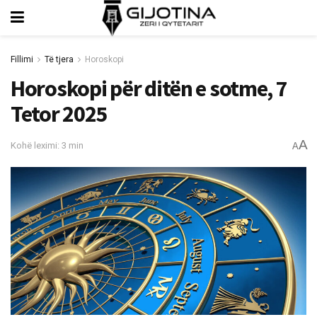
Fillimi
Të tjera
Horoskopi
Horoskopi për ditën e sotme, 7
Tetor 2025
A
Kohë leximi: 3 min
A