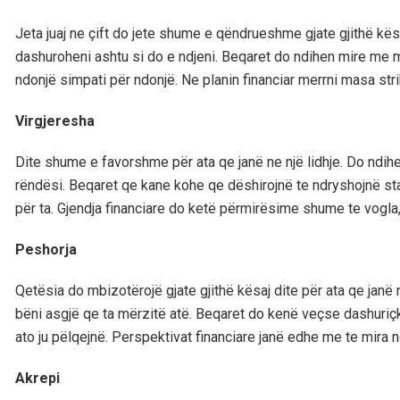
Jeta juaj ne çift do jete shume e qëndrueshme gjate gjithë kës
dashuroheni ashtu si do e ndjeni. Beqaret do ndihen mire me m
ndonjë simpati për ndonjë. Ne planin financiar merrni masa stri
Virgjeresha
Dite shume e favorshme për ata qe janë ne një lidhje. Do ndih
rëndësi. Beqaret qe kane kohe qe dëshirojnë te ndryshojnë st
për ta. Gjendja financiare do ketë përmirësime shume te vogla, p
Peshorja
Qetësia do mbizotërojë gjate gjithë kësaj dite për ata qe janë
bëni asgjë qe ta mërzitë atë. Beqaret do kenë veçse dashuriç
ato ju pëlqejnë. Perspektivat financiare janë edhe me te mira 
Akrepi