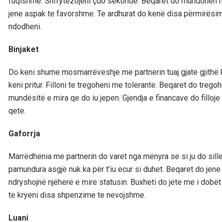
fuqishme. Shfrytëzojeni çdo sekonde. Beqaret do mundohen me
jene aspak te favorshme. Te ardhurat do kenë disa përmirësime
ndodheni.
Binjaket
Do keni shume mosmarrëveshje me partnerin tuaj gjate gjithë k
keni pritur. Filloni te tregoheni me tolerante. Beqaret do tr
mundësitë e mira qe do iu jepen. Gjendja e financave do fillo
qete.
Gaforrja
Marrëdhënia me partnerin do varet nga mënyra se si ju do sill
pamundura asgjë nuk ka për t’iu ecur si duhet. Beqaret do jene
ndryshojnë njëherë e mire statusin. Buxheti do jete me i dob
te kryeni disa shpenzime te nevojshme.
Luani