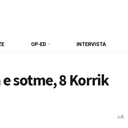
ZE
OP-ED
INTERVISTA
 e sotme, 8 Korrik
A
A