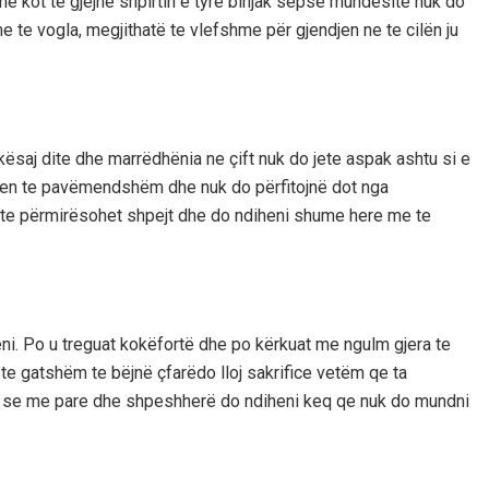
 kot te gjejnë shpirtin e tyre binjak sepse mundësitë nuk do
 te vogla, megjithatë te vlefshme për gjendjen ne te cilën ju
ësaj dite dhe marrëdhënia ne çift nuk do jete aspak ashtu si e
egohen te pavëmendshëm dhe nuk do përfitojnë dot nga
je te përmirësohet shpejt dhe do ndiheni shume here me te
eni. Po u treguat kokëfortë dhe po kërkuat me ngulm gjera te
 te gatshëm te bëjnë çfarëdo lloj sakrifice vetëm qe ta
ët se me pare dhe shpeshherë do ndiheni keq qe nuk do mundni