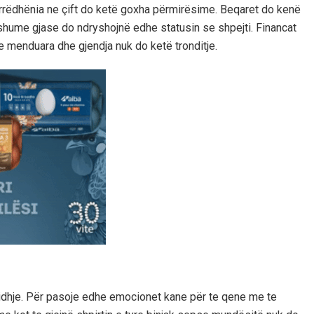
marrëdhënia ne çift do ketë goxha përmirësime. Beqaret do kenë
ume gjase do ndryshojnë edhe statusin se shpejti. Financat
e menduara dhe gjendja nuk do ketë tronditje.
 lidhje. Për pasoje edhe emocionet kane për te qene me te