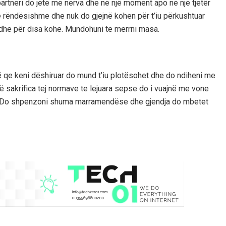
partneri do jete me nerva dhe ne një moment apo ne një tjetër
e rëndësishme dhe nuk do gjejnë kohen për t’iu përkushtuar
dhe për disa kohe. Mundohuni te merrni masa.
 gjë qe keni dëshiruar do mund t’iu plotësohet dhe do ndiheni me
ë sakrifica tej normave te lejuara sepse do i vuajnë me vone
re. Do shpenzoni shuma marramendëse dhe gjendja do mbetet