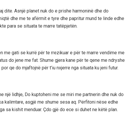
aj dite. Asnjë planet nuk do e prishe harmoninë dhe do
iqtë dhe me te afërmit e tyre dhe papritur mund te linde edhe
kte para se situata te marre tatëpjetën.
en me gati se kurrë për te rrezikuar e për te marre vendime me
atus do jene me fat. Shume gjera kane për te qene me ndryshe
or qe do mjaftojnë për t’iu nxjerre nga situata ku jeni futur.
 ne një lidhje, Do kuptoheni me se miri me partnerin dhe nuk do
ka kalimtare, asgjë me shume sesa aq. Përfitoni nëse edhe
nga sa kishit menduar. Çdo gjë do ece si duhet ne këtë plan.