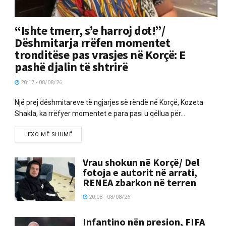
“Ishte tmerr, s’e harroj dot!”/
Dëshmitarja rrëfen momentet
tronditëse pas vrasjes në Korçë: E
pashë djalin të shtrirë
20:17 - 08/08/26
Një prej dëshmitareve të ngjarjes së rëndë në Korçë, Kozeta
Shakla, ka rrëfyer momentet e para pasi u qëllua për...
LEXO MË SHUMË
Vrau shokun në Korçë/ Del
fotoja e autorit në arrati,
RENEA zbarkon në terren
20:08 - 08/08/26
Infantino nën presion, FIFA