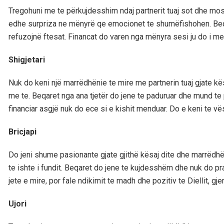
Tregohuni me te përkujdesshim ndaj partnerit tuaj sot dhe mos 
edhe surpriza ne mënyrë qe emocionet te shumëfishohen. Beqa
refuzojnë ftesat. Financat do varen nga mënyra sesi ju do i 
Shigjetari
Nuk do keni një marrëdhënie te mire me partnerin tuaj gjate kë
me te. Beqaret nga ana tjetër do jene te paduruar dhe mund te 
financiar asgjë nuk do ece si e kishit menduar. Do e keni te
Bricjapi
Do jeni shume pasionante gjate gjithë kësaj dite dhe marrëdhën
te ishte i fundit. Beqaret do jene te kujdesshëm dhe nuk do pra
jete e mire, por fale ndikimit te madh dhe pozitiv te Diellit, gj
Ujori