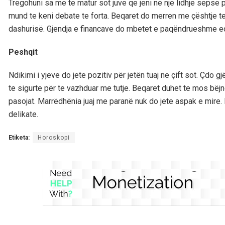
Tregohuni sa me te matur sot juve qe jeni ne një lidhje sepse 
mund te keni debate te forta. Beqaret do merren me çështje t
dashurisë. Gjendja e financave do mbetet e paqëndrueshme e
Peshqit
Ndikimi i yjeve do jete pozitiv për jetën tuaj ne çift sot. Çdo
te sigurte për te vazhduar me tutje. Beqaret duhet te mos bëjn
pasojat. Marrëdhënia juaj me paranë nuk do jete aspak e mi
delikate.
Etiketa:
Horoskopi