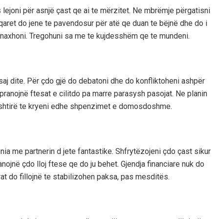
lejoni për asnjë çast qe ai te mërzitet. Ne mbrëmje përgatisni
ret do jene te pavendosur për atë qe duan te bëjnë dhe do i
menaxhoni. Tregohuni sa me te kujdesshëm qe te mundeni.
saj dite. Për çdo gjë do debatoni dhe do konfliktoheni ashpër
pranojnë ftesat e cilitdo pa marre parasysh pasojat. Ne planin
 vështirë te kryeni edhe shpenzimet e domosdoshme.
ia me partnerin d jete fantastike. Shfrytëzojeni çdo çast sikur
nojnë çdo lloj ftese qe do ju behet. Gjendja financiare nuk do
erat do fillojnë te stabilizohen paksa, pas mesditës.