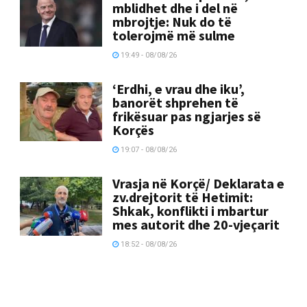
mblidhet dhe i del në
mbrojtje: Nuk do të
tolerojmë më sulme
19:49 - 08/08/26
‘Erdhi, e vrau dhe iku’,
banorët shprehen të
frikësuar pas ngjarjes së
Korçës
19:07 - 08/08/26
Vrasja në Korçë/ Deklarata e
zv.drejtorit të Hetimit:
Shkak, konflikti i mbartur
mes autorit dhe 20-vjeçarit
18:52 - 08/08/26