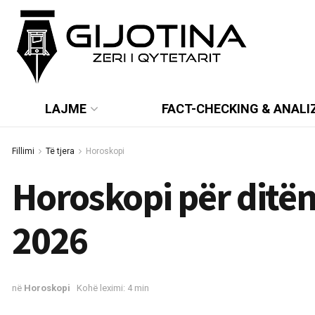
LAJME
FACT-CHECKING & ANALI
Fillimi
Të tjera
Horoskopi
Horoskopi për ditën
2026
në
Horoskopi
Kohë leximi: 4 min