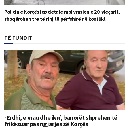
Policia e Korçës jep detaje mbi vrasjen e 20-vjeçarit,
shoqërohen tre të rinj të përfshirë në konflikt
TË FUNDIT
‘Erdhi, e vrau dhe iku’, banorët shprehen të
frikësuar pas ngjarjes së Korçës