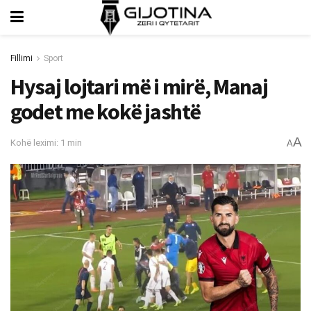
Fillimi
Sport
Hysaj lojtari më i mirë, Manaj
godet me kokë jashtë
A
Kohë leximi: 1 min
A