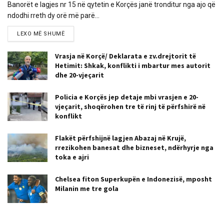
Banorët e lagjes nr 15 në qytetin e Korçës janë tronditur nga ajo që
ndodhi rreth dy orë më parë...
LEXO MË SHUMË
Vrasja në Korçë/ Deklarata e zv.drejtorit të
Hetimit: Shkak, konflikti i mbartur mes autorit
dhe 20-vjeçarit
Policia e Korçës jep detaje mbi vrasjen e 20-
vjeçarit, shoqërohen tre të rinj të përfshirë në
konflikt
Flakët përfshijnë lagjen Abazaj në Krujë,
rrezikohen banesat dhe bizneset, ndërhyrje nga
toka e ajri
Chelsea fiton Superkupën e Indonezisë, mposht
Milanin me tre gola