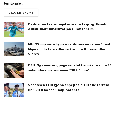
territoriale...
LEXO MË SHUMË
Dështoi në testet mjekësore te Leipzig, Fisnik
Asllani merr mbështetjen e Hoffenheim
Mbi 25 mijë veta hyjnë nga Morina në vetëm 3 orë!
Mijëra udhëtarë edhe në Portin e Durrësit dhe
Vlorës
BSH: Nga nëntori, pagesat elektronike brenda 30
sekondave me sistemin ‘TIPS Clone’
Vendosen 1100 gjoba shpejtësie! Hita në terren:
Në 1 vit u hoqën 1 mijë patenta