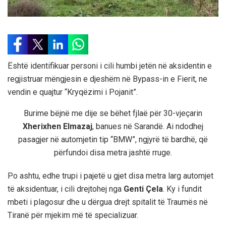
Është identifikuar personi i cili humbi jetën në aksidentin e
regjistruar mëngjesin e djeshëm në Bypass-in e Fierit, ne
vendin e quajtur “Kryqëzimi i Pojanit”.
Burime bëjnë me dije se bëhet fjlaë për 30-vjeçarin
Xherixhen Elmazaj
, banues në Sarandë. Ai ndodhej
pasagjer në automjetin tip “BMW”, ngjyrë të bardhë, që
përfundoi disa metra jashtë rruge.
Po ashtu, edhe trupi i pajetë u gjet disa metra larg automjet
të aksidentuar, i cili drejtohej nga
Genti Çela
. Ky i fundit
mbeti i plagosur dhe u dërgua drejt spitalit të Traumës në
Tiranë për mjekim më të specializuar.