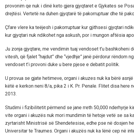
provonim qe nuk i dinë keto gjera gjyqtaret e Gjykates se Po
drejtësi. Vertetë na duhen gjyqtarë të pakorruptuar dhe të pak
Çfare vlere ka teëjesh i pakorruptuar kur gjithsesi gjyqtari ndi
kur gjyqtari nuk ndikohet nga askush, por i mungon aftësia apo 
Ju zonja gjyqtare, me vendimin tuaj vendoset t’u bashkoheni d
vitesh, që fjalet “hajdut” dhe “vjedhje” janë përdorur rëndom n
vendoset t’i provoni duke u bere pjese e debatit politik.
U provua se gjate hetimeve, organi i akuzes nuk ka bërë asnjë 
këtë e kerkon neni 8/a, pika 2 i K. Pr. Penale. Flitet disa here
2013.
Studimi i fizibilitetit përmend se jane rreth 50,000 nderhyrje k
vite organi i akuzës nuk mori mundimin të hetoje vetë se sa ka
zyrtarisht Ministrisë së Shendetesise, edhe pse në dosjen het
Universitar te Traumes. Organi i akuzës nuk ka lënë cep në int