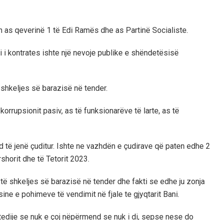
h as qeverinë 1 të Edi Ramës dhe as Partinë Socialiste.
i i kontrates ishte një nevoje publike e shëndetësisë
shkeljes së barazisë në tender.
rrupsionit pasiv, as të funksionarëve të larte, as të
 të jenë çuditur. Ishte ne vazhdën e çudirave që paten edhe 2
shorit dhe të Tetorit 2023.
të shkeljes së barazisë në tender dhe fakti se edhe ju zonja
ine e pohimeve të vendimit në fjale te gjyqtarit Bani.
edije se nuk e çoj nëpërmend se nuk i di, sepse nese do