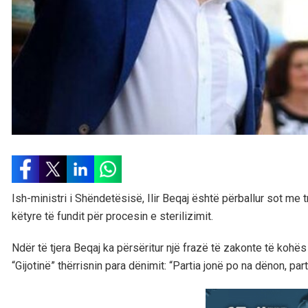
Ish-ministri i Shëndetësisë, Ilir Beqaj është përballur sot me 
këtyre të fundit për procesin e sterilizimit.
Ndër të tjera Beqaj ka përsëritur një frazë të zakonte të kohë
“Gijotinë” thërrisnin para dënimit: “Partia jonë po na dënon, pa