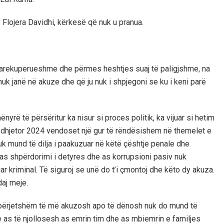
 Flojera Davidhi, kërkesë që nuk u pranua.
parekuperueshme dhe përmes heshtjes suaj të paligjshme, na
uk janë në akuze dhe që ju nuk i shpjegoni se ku i keni parë
nyrë të përsëritur ka nisur si proces politik, ka vijuar si hetim
3 dhjetor 2024 vendoset një gur të rëndësishem në themelet e
nuk mund të dilja i paakuzuar në këtë çështje penale dhe
as shpërdorimi i detyres dhe as korrupsioni pasiv nuk
ar kriminal. Të siguroj se unë do t’i çmontoj dhe këto dy akuza.
daj meje.
ë përjetshëm të më akuzosh apo të dënosh nuk do mund të
he as të njollosesh as emrin tim dhe as mbiemrin e familjes