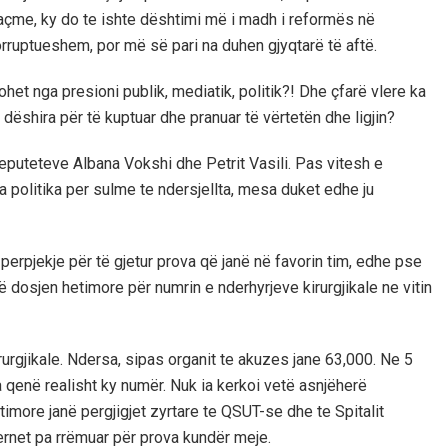
saçme, ky do te ishte dështimi më i madh i reformës në
orruptueshem, por më së pari na duhen gjyqtarë të aftë.
kohet nga presioni publik, mediatik, politik?! Dhe çfarë vlere ka
dëshira për të kuptuar dhe pranuar të vërtetën dhe ligjin?
eputeteve Albana Vokshi dhe Petrit Vasili. Pas vitesh e
ga politika per sulme te ndersjellta, mesa duket edhe ju
perpjekje për të gjetur prova që janë në favorin tim, edhe pse
 në dosjen hetimore për numrin e nderhyrjeve kirurgjikale ne vitin
irurgjikale. Ndersa, sipas organit te akuzes jane 63,000. Ne 5
 qenë realisht ky numër. Nuk ia kerkoi vetë asnjëherë
imore janë pergjigjet zyrtare te QSUT-se dhe te Spitalit
ernet pa rrëmuar për prova kundër meje.