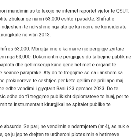
ori mundimin as te lexoje ne internet raportet vjetor te QSUT,
shte zbuluar qe numri 63,000 eshte i pasakte. Shifrat e
ane ndjeshem te ndryshme nga ato qe ka marre ne konsiderate
irurgjikale ne vitin 2013.
hifres 63,000. Mbrojtja ime e ka marre nje pergjigje zyrtare
em nga 63,000. Dokumentin e pergjigjes do ta bejme publik ne
 paplota dhe qellimkeqija kane qene hetimet e organit te
te seance paraprake. Aty do te tregojme se sa i anshem ka
e prokuroreve te ceshtjes per kete qellim ne prill apo maj
e edhe vendimi i gjyqtarit Bani i 23 qershor 2023. Do te
ic edhe do t’i tregojme publikisht diplomateve te huaj, per te
t te instrumentarit kirurgjikal ne spitalet publike te
e absurde. Se pari, ne vendimin e ndermjetem (nr 4), as nuk e
, qe ju jep te drejten te urdheroni plotesimin e hetimeve