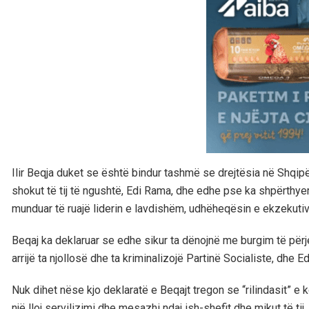
Ilir Beqja duket se është bindur tashmë se drejtësia në Shqip
shokut të tij të ngushtë, Edi Rama, dhe edhe pse ka shpërthyer
munduar të ruajë liderin e lavdishëm, udhëheqësin e ekzekutivi
Beqaj ka deklaruar se edhe sikur ta dënojnë me burgim të përj
arrijë ta njollosë dhe ta kriminalizojë Partinë Socialiste, dhe 
Nuk dihet nëse kjo deklaratë e Beqajt tregon se “rilindasit” e 
një lloj servilizimi dhe mesazhi ndaj ish-shefit dhe mikut të tij