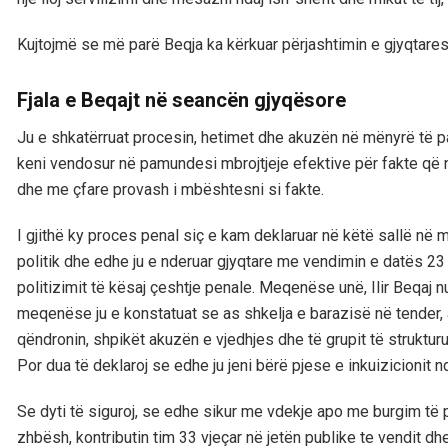
Kujtojmë se më parë Beqja ka kërkuar përjashtimin e gjyqtares
Fjala e Beqajt në seancën gjyqësore
Ju e shkatërruat procesin, hetimet dhe akuzën në mënyrë të 
keni vendosur në pamundesi mbrojtjeje efektive për fakte që n
dhe me çfare provash i mbështesni si fakte.
I gjithë ky proces penal siç e kam deklaruar në këtë sallë në më
politik dhe edhe ju e nderuar gjyqtare me vendimin e datës 2
politizimit të kësaj çeshtje penale. Meqenëse unë, Ilir Beqaj 
meqenëse ju e konstatuat se as shkelja e barazisë në tender, 
qëndronin, shpikët akuzën e vjedhjes dhe të grupit të strukturu
Por dua të deklaroj se edhe ju jeni bërë pjese e inkuizicionit n
Se dyti të siguroj, se edhe sikur me vdekje apo me burgim t
zhbësh, kontributin tim 33 vjeçar në jetën publike te vendit d