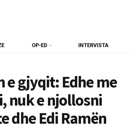
ZE
OP-ED
INTERVISTA
ën e gjyqit: Edhe me
, nuk e njollosni
ste dhe Edi Ramën