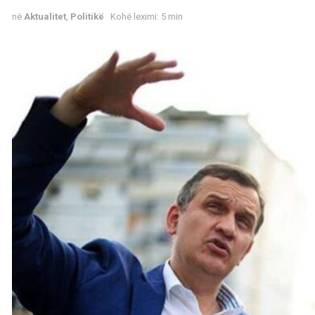
në
Aktualitet
,
Politikë
Kohë leximi: 5 min