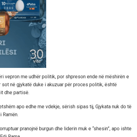
ëri vepron me udhër politik, por shpreson ende në mëshirën e
 sot në gjykatë duke i akuzuar për proces politik, është
t dhe partisë.
etshëm apo edhe me vdekje, sërish sipas tij, Gjykata nuk do të
Edi Ramën.
korruptuar pranojnë burgun dhe liderin muk e “shesin”, apo ishte
, Edi Rama.