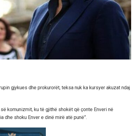
trupin gjykues dhe prokurorët, teksa nuk ka kursyer akuzat ndaj
s së komunizmit, ku të gjithë shokët që çonte Enveri në
rtia dhe shoku Enver e dinë mirë atë punë”.