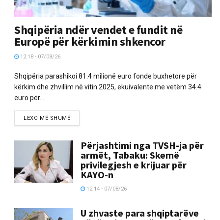
Shqipëria ndër vendet e fundit në
Europë për kërkimin shkencor
12:18 - 07/08/26
Shqipëria parashikoi 81.4 milionë euro fonde buxhetore për
kërkim dhe zhvillim në vitin 2025, ekuivalente me vetëm 34.4
euro për...
LEXO MË SHUMË
Përjashtimi nga TVSH-ja për
armët, Tabaku: Skemë
privilegjesh e krijuar për
KAYO-n
12:14 - 07/08/26
U zhvaste para shqiptarëve