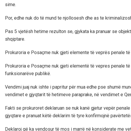
sime.
Por, edhe nuk do të mund te njollosesh dhe as te kriminalizos
Pas 5 vjetësh hetime rezulton se, gjykata ka pranuar se objekt
shqiptare.
Prokuroria e Posaçme nuk gjeti elemente të veprës penale të 
Prokuroria e Posaçme nuk gjeti elementë të vepres penale të ko
funksionarëve publikë.
Vendimi juaj nuk ishte i papritur për mua edhe pse shumë mund
vendimet e gjyqtarit të hetimeve paraprake, në vendimet e Qer
Fakti se prokuroret deklaruan se nuk kanë gjetur vepër penale 
gjyqtare e pranuat këtë deklarim të tyre konfirmojnë pavërtetës
Deklaroj që ka vendosur të mos i marrë në konsiderate me vet