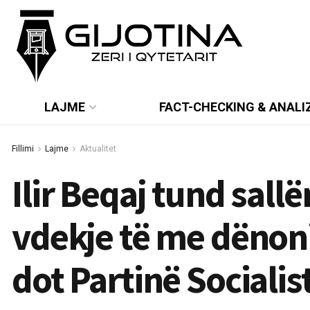
LAJME
FACT-CHECKING & ANALI
Fillimi
Lajme
Aktualitet
Ilir Beqaj tund sall
vdekje të me dënoni
dot Partinë Sociali