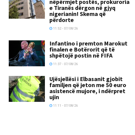
nëpërmjet postës, prokuroria
e Tiranës dërgon në gjyq
nigerianin! Skema që
përdorte
11:52 - 07/08/26
Infantino i premton Marokut
finalen e Botërorit që të
shpëtojë postin në FIFA
11:37 - 07/08/26
Ujësjellësi i Elbasanit gjobit
familjen që jeton me 50 euro
asistencë mujore, i ndërpret
ujin
11:11 - 07/08/26