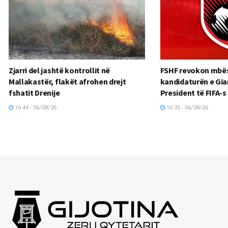
Zjarri del jashtë kontrollit në
FSHF revokon mbës
Mallakastër, flakët afrohen drejt
kandidaturën e Gia
fshatit Drenije
President të FIFA-s
16:44 - 06/08/26
16:35 - 06/08/26