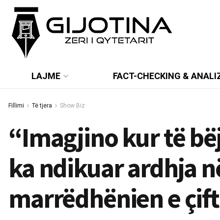
LAJME
FACT-CHECKING & ANALI
Fillimi
Të tjera
Show Biz
“Imagjino kur të bë
ka ndikuar ardhja në
marrëdhënien e çifti