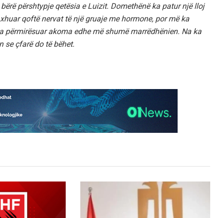
ërë përshtypje qetësia e Luizit. Domethënë ka patur një lloj
axhuar qoftë nervat të një gruaje me hormone, por më ka
 e ka përmirësuar akoma edhe më shumë marrëdhënien. Na ka
n se çfarë do të bëhet.