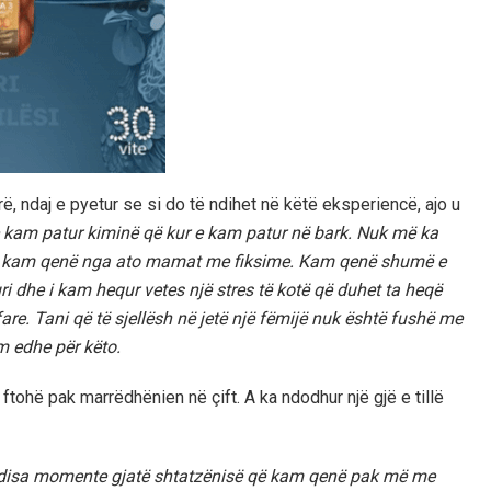
, ndaj e pyetur se si do të ndihet në këtë eksperiencë, ajo u
 kam patur kiminë që kur e kam patur në bark. Nuk më ka
uk kam qenë nga ato mamat me fiksime. Kam qenë shumë e
 dhe i kam hequr vetes një stres të kotë që duhet ta heqë
e. Tani që të sjellësh në jetë një fëmijë nuk është fushë me
im edhe për këto.
ftohë pak marrëdhënien në çift. A ka ndodhur një gjë e tillë
ur disa momente gjatë shtatzënisë që kam qenë pak më me