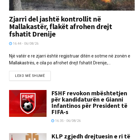
Zjarri del jashtë kontrollit në
Mallakastër, flakët afrohen drejt
fshatit Drenije
16:44 - 06/08/26
Një vatër e re zjarri është regjistruar ditën e sotme në zonën e
Mallakastrës, e cila po afrohet drejt fshatit Drenije,...
LEXO MË SHUMË
FSHF revokon mbështetjen
për kandidaturën e Gianni
Infantinos për President të
FIFA-s
16:35 - 06/08/26
KLP zgjedh drejtuesin e ri të