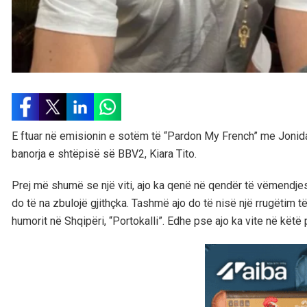
E ftuar në emisionin e sotëm të “Pardon My French” me Jonida 
banorja e shtëpisë së BBV2, Kiara Tito.
Prej më shumë se një viti, ajo ka qenë në qendër të vëmendjes 
do të na zbulojë gjithçka. Tashmë ajo do të nisë një rrugëtim të
humorit në Shqipëri, “Portokalli”. Edhe pse ajo ka vite në këtë 