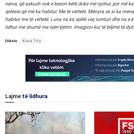
nerva, që askush nuk e beson këtë duke më njohur, por më ka b
qetësie që më ka habitur. Me të vërtetë. Mënyra se si ka men
habitur me të vërtetë. Luna na ka sjellë veç lumturi dhe na
lidhur më shumë me njëri-tjetrin. Imagjino kur të bëjmë të dyti
Etiketa:
Kiara Tito
Lajme
të lidhura