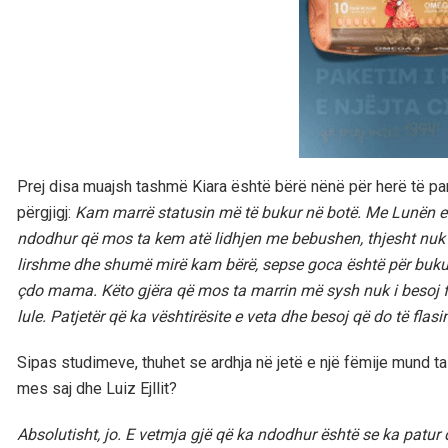
Prej disa muajsh tashmë Kiara është bërë nënë për herë të parë
përgjigj:
Kam marrë statusin më të bukur në botë. Me Lunën e
ndodhur që mos ta kem atë lidhjen me bebushen, thjesht n
lirshme dhe shumë mirë kam bërë, sepse goca është për bukuri
çdo mama. Këto gjëra që mos ta marrin më sysh nuk i besoj far
lule. Patjetër që ka vështirësite e veta dhe besoj që do të flas
Sipas studimeve, thuhet se ardhja në jetë e një fëmije mund ta 
mes saj dhe Luiz Ejllit?
Absolutisht, jo. E vetmja gjë që ka ndodhur është se ka pat