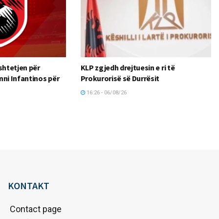
htetjen për
KLP zgjedh drejtuesin e ri të
nni Infantinos për
Prokurorisë së Durrësit
16:26 - 06/08/26
KONTAKT
Contact page