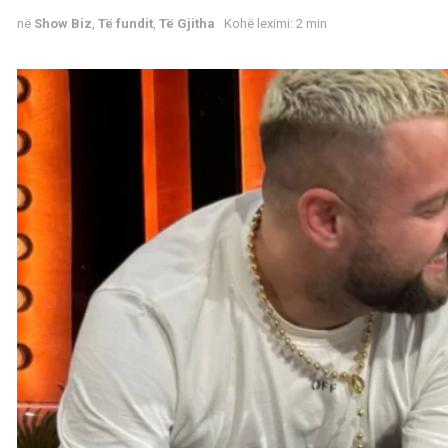
në
Show Biz
,
Të fundit
,
Të Gjitha
Kohë leximi: 2 min