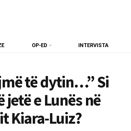
ZE
OP-ED
INTERVISTA
jmë të dytin…” Si
 jetë e Lunës në
t Kiara-Luiz?