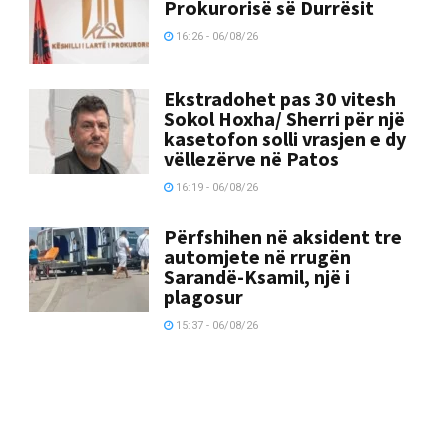
Prokurorisë së Durrësit
16:26 - 06/08/26
Ekstradohet pas 30 vitesh
Sokol Hoxha/ Sherri për një
kasetofon solli vrasjen e dy
vëllezërve në Patos
16:19 - 06/08/26
Përfshihen në aksident tre
automjete në rrugën
Sarandë-Ksamil, një i
plagosur
15:37 - 06/08/26