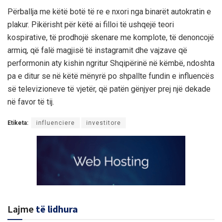
Përballja me këtë botë të re e nxori nga binarët autokratin e
plakur. Pikërisht për këtë ai filloi të ushqejë teori
kospirative, të prodhojë skenare me komplote, të denoncojë
armiq, që falë magjisë të instagramit dhe vajzave që
performonin aty kishin ngritur Shqipërinë në këmbë, ndoshta
pa e ditur se në këtë mënyrë po shpallte fundin e influencës
së televizioneve të vjetër, që patën gënjyer prej një dekade
në favor të tij.
Etiketa:
influenciere
investitore
Lajme
të lidhura