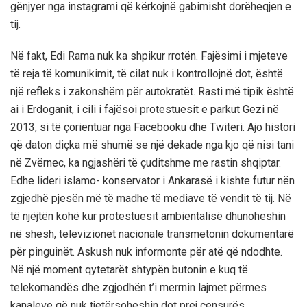
gënjyer nga instagrami që kërkojnë gabimisht dorëheqjen e
tij.
Në fakt, Edi Rama nuk ka shpikur rrotën. Fajësimi i mjeteve
të reja të komunikimit, të cilat nuk i kontrollojnë dot, është
një refleks i zakonshëm për autokratët. Rasti më tipik është
ai i Erdoganit, i cili i fajësoi protestuesit e parkut Gezi në
2013, si të çorientuar nga Facebooku dhe Twiteri. Ajo histori
që daton diçka më shumë se një dekade nga kjo që nisi tani
në Zvërnec, ka ngjashëri të çuditshme me rastin shqiptar.
Edhe lideri islamo- konservator i Ankarasë i kishte futur nën
zgjedhë pjesën më të madhe të mediave të vendit të tij. Në
të njëjtën kohë kur protestuesit ambientalisë dhunoheshin
në shesh, televizionet nacionale transmetonin dokumentarë
për pinguinët. Askush nuk informonte për atë që ndodhte.
Në një moment qytetarët shtypën butonin e kuq të
telekomandës dhe zgjodhën t’i merrnin lajmet përmes
kanaleve që nuk tjetërsoheshin dot prej censurës.