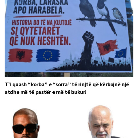
T’i quash “korba” e “sorra” të rinjtë që kërkojnë një
atdhe më të pastër e më të bukur!