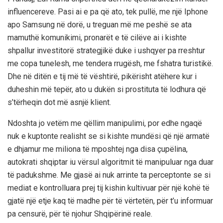
influencereve. Pasi ai e pa që ato, tek pullë, me një Iphone
apo Samsung në dorë, u treguan më me peshë se ata
mamuthë komunikimi, pronarët e të cilëve ai i kishte
shpallur investitorë strategjikë duke i ushqyer pa rreshtur
me copa tunelesh, me tendera rrugësh, me fshatra turistikë.
Dhe në ditën e tij më të vështirë, pikërisht atëhere kur i
duheshin më tepër, ato u dukën si prostituta të lodhura që
s’tërheqin dot më asnjë klient.
Ndoshta jo vetëm me qëllim manipulimi, por edhe ngaqë
nuk e kuptonte realisht se si kishte mundësi që një armatë
e dhjamur me miliona të mposhtej nga disa çupëlina,
autokrati shqiptar iu vërsul algoritmit të manipuluar nga duar
të padukshme. Me gjasë ai nuk arrinte ta perceptonte se si
mediat e kontrolluara prej tij kishin kultivuar për një kohë të
gjatë një etje kaq të madhe për të vërtetën, për t’u informuar
pa censurë, për të njohur Shqipërinë reale.