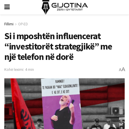
Fillimi
OP-ED
Si i mposhtën influencerat
“investitorët strategjikë” me
një telefon në dorë
A
Kohë leximi: 4 min
A