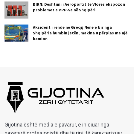
BIRN: Dështimi i Aeroportit të Vlorës ekspozon
problemet e PPP-ve në Shqipëri
Aksident i rëndë në Greqi/ Nënë e bir nga
Shqipëria humbin jetën, makina u përplas me një
kamion
Gijotina është media e pavarur, e iniciuar nga
gazetarë profesionistë dhe të rinj, të karakterizuar