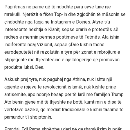
Papritmas ne pamë që të ndodhte para syve tanë një
mrekulli. Njerëzit e fikën Top-in dhe zgjodhën të mësonin se
ç’ndodhte nga faqja në Instagram e Dojnës. Atyre s’u
interesonte heshtja e Klanit, sepse orarin e protestës së
radhës e merrnin përmes postimeve të Fatmës. Ata ishin
indiferentë ndaj Vizionit, sepse çfarë kishin thënë
eurodeputetët në rezolutën e tyre për zonat e mbrojtura e
shpjegonte me thjeshtësinë e një blogereje që promovon
produkte luksi, Dea.
Askush prej tyre, nuk paguhej nga Athina, nuk ishte një
agjente e rojeve të revolucionit islamik, nuk kishte prirje
antisemite, apo ndonjë hesap për të larë me familjen Trump.
Ato bënin gjënë më të thjeshtë në botë, kumtimin e disa të
vërtetave bazike, që mediat tradicionale e kishin tashmë të
pamundur t’i shqiptonin.
Prandaj, Edi Rama shpërtheu deri në qesharakëzim kundër