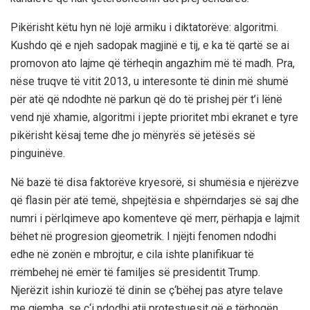
Pikërisht këtu hyn në lojë armiku i diktatorëve: algoritmi.
Kushdo që e njeh sadopak magjinë e tij, e ka të qartë se ai
promovon ato lajme që tërheqin angazhim më të madh. Pra,
nëse truqve të vitit 2013, u interesonte të dinin më shumë
për atë që ndodhte në parkun që do të prishej për t’i lënë
vend një xhamie, algoritmi i jepte prioritet mbi ekranet e tyre
pikërisht kësaj teme dhe jo mënyrës së jetësës së
pinguinëve.
Në bazë të disa faktorëve kryesorë, si shumësia e njërëzve
që flasin për atë temë, shpejtësia e shpërndarjes së saj dhe
numri i përlqimeve apo komenteve që merr, përhapja e lajmit
bëhet në progresion gjeometrik. I njëjti fenomen ndodhi
edhe në zonën e mbrojtur, e cila ishte planifikuar të
rrëmbehej në emër të familjes së presidentit Trump.
Njerëzit ishin kuriozë të dinin se ç‘bëhej pas atyre telave
me gjemba, se ç‘i ndodhi atij protestuesit që e tërhoqën