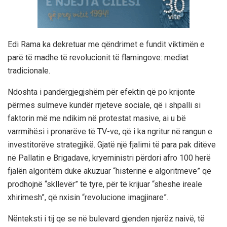
Edi Rama ka dekretuar me qëndrimet e fundit viktimën e
parë të madhe të revolucionit të flamingove: mediat
tradicionale.
Ndoshta i pandërgjegjshëm për efektin që po krijonte
përmes sulmeve kundër rrjeteve sociale, që i shpalli si
faktorin më me ndikim në protestat masive, ai u bë
varrmihësi i pronarëve të TV-ve, që i ka ngritur në rangun e
investitorëve strategjikë. Gjatë një fjalimi të para pak ditëve
në Pallatin e Brigadave, kryeministri përdori afro 100 herë
fjalën algoritëm duke akuzuar “histerinë e algoritmeve” që
prodhojnë “skllevër” të tyre, për të krijuar “sheshe ireale
xhirimesh”, që nxisin “revolucione imagjinare”.
Nënteksti i tij qe se në bulevard gjenden njerëz naivë, të