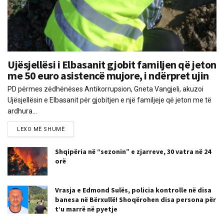
Ujësjellësi i Elbasanit gjobit familjen që jeton
me 50 euro asistencë mujore, i ndërpret ujin
PD përmes zëdhënëses Antikorrupsion, Gneta Vangjeli, akuzoi
Ujësjellësin e Elbasanit për gjobitjen e një familjeje që jeton me të
ardhura...
LEXO MË SHUMË
Shqipëria në “sezonin” e zjarreve, 30 vatra në 24
orë
Vrasja e Edmond Sulës, policia kontrolle në disa
banesa në Bërxullë! Shoqërohen disa persona për
t’u marrë në pyetje