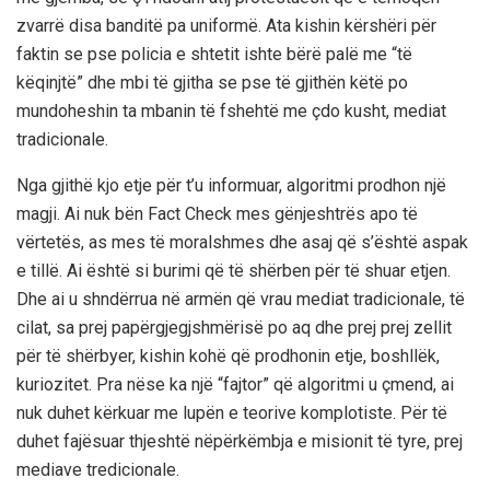
zvarrë disa banditë pa uniformë. Ata kishin kërshëri për
faktin se pse policia e shtetit ishte bërë palë me “të
këqinjtë” dhe mbi të gjitha se pse të gjithën këtë po
mundoheshin ta mbanin të fshehtë me çdo kusht, mediat
tradicionale.
Nga gjithë kjo etje për t’u informuar, algoritmi prodhon një
magji. Ai nuk bën Fact Check mes gënjeshtrës apo të
vërtetës, as mes të moralshmes dhe asaj që s’është aspak
e tillë. Ai është si burimi që të shërben për të shuar etjen.
Dhe ai u shndërrua në armën që vrau mediat tradicionale, të
cilat, sa prej papërgjegjshmërisë po aq dhe prej prej zellit
për të shërbyer, kishin kohë që prodhonin etje, boshllëk,
kuriozitet. Pra nëse ka një “fajtor” që algoritmi u çmend, ai
nuk duhet kërkuar me lupën e teorive komplotiste. Për të
duhet fajësuar thjeshtë nëpërkëmbja e misionit të tyre, prej
mediave tredicionale.