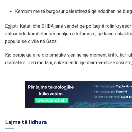
Këmbim me të burgosur palestinezë që ndodhen në burgje
Egjipti, Katari dhe SHBA janë vendet që po luajnë rolin kryesor
shtuar ndërkombëtar për ndaljen e luftimeve, që kanë shkaktu
popullsisë civile në Gaza.
Kjo përpjekje e re diplomatike vjen në një moment kritik, kur 
dramatike. Deri më tani, nuk ka ende një marrëveshje konkrete,
Lajme
të lidhura