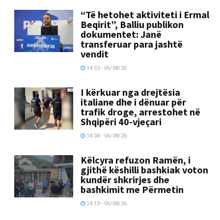
“Të hetohet aktiviteti i Ermal
Beqirit”, Balliu publikon
dokumentet: Janë
transferuar para jashtë
vendit
14:53 - 06/08/26
I kërkuar nga drejtësia
italiane dhe i dënuar për
trafik droge, arrestohet në
Shqipëri 40-vjeçari
14:34 - 06/08/26
Këlcyra refuzon Ramën, i
gjithë këshilli bashkiak voton
kundër shkrirjes dhe
bashkimit me Përmetin
14:13 - 06/08/26