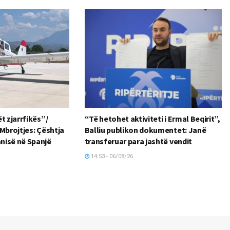
t zjarrfikës”/
“Të hetohet aktiviteti i Ermal Beqirit”,
Mbrojtjes: Çështja
Balliu publikon dokumentet: Janë
nisë në Spanjë
transferuar para jashtë vendit
14:53 - 06/08/26