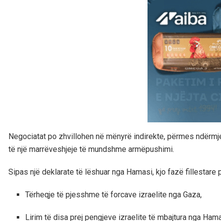
Negociatat po zhvillohen në mënyrë indirekte, përmes ndërmj
të një marrëveshjeje të mundshme armëpushimi.
Sipas një deklarate të lëshuar nga Hamasi, kjo fazë fillestare 
Tërheqje të pjesshme të forcave izraelite nga Gaza,
Lirim të disa prej pengjeve izraelite të mbajtura nga Hama