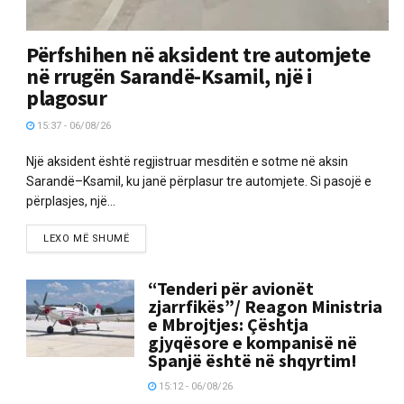
Përfshihen në aksident tre automjete
në rrugën Sarandë-Ksamil, një i
plagosur
15:37 - 06/08/26
Një aksident është regjistruar mesditën e sotme në aksin
Sarandë–Ksamil, ku janë përplasur tre automjete. Si pasojë e
përplasjes, një...
LEXO MË SHUMË
“Tenderi për avionët
zjarrfikës”/ Reagon Ministria
e Mbrojtjes: Çështja
gjyqësore e kompanisë në
Spanjë është në shqyrtim!
15:12 - 06/08/26