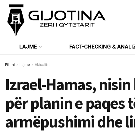
LAJME
FACT-CHECKING & ANALI
Fillimi
Lajme
Aktualitet
Izrael-Hamas, nisin
për planin e paqes 
armëpushimi dhe lir