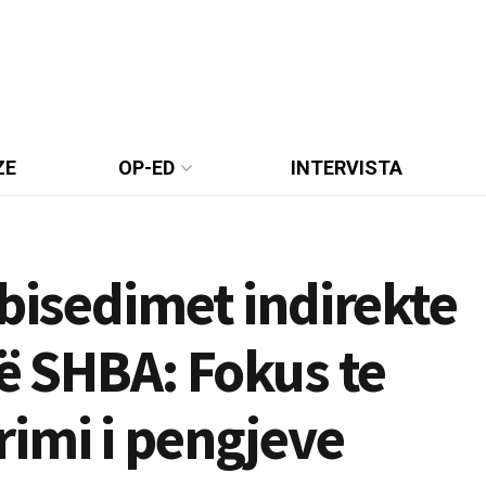
ZE
OP-ED
INTERVISTA
 bisedimet indirekte
të SHBA: Fokus te
imi i pengjeve