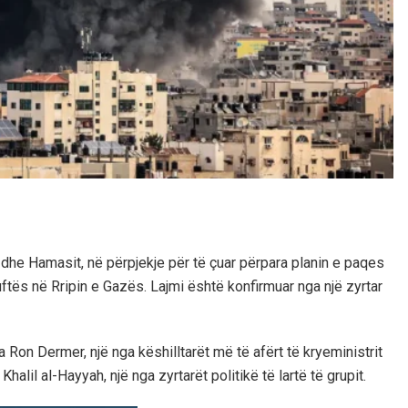
dhe Hamasit, në përpjekje për të çuar përpara planin e paqes
uftës në Rripin e Gazës. Lajmi është konfirmuar nga një zyrtar
 Ron Dermer, një nga këshilltarët më të afërt të kryeministrit
lil al-Hayyah, një nga zyrtarët politikë të lartë të grupit.