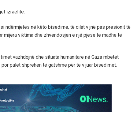
t izraelite.
 si ndërmjetës në këto bisedime, të cilat vijnë pas presionit të
ar mijëra viktima dhe zhvendosjen e një pjese të madhe të
luftimet vazhdojnë dhe situata humanitare në Gaza mbetet
 por palët shprehen të gatshme për të vijuar bisedimet.