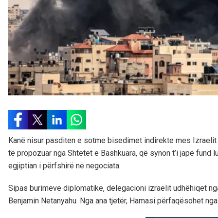
Kanë nisur pasditen e sotme bisedimet indirekte mes Izraelit 
të propozuar nga Shtetet e Bashkuara, që synon t’i japë fund l
egjiptian i përfshirë në negociata.
Sipas burimeve diplomatike, delegacioni izraelit udhëhiqet nga
Benjamin Netanyahu. Nga ana tjetër, Hamasi përfaqësohet nga Kha