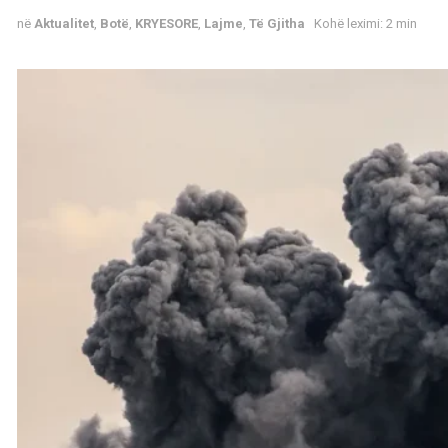
në
Aktualitet
,
Botë
,
KRYESORE
,
Lajme
,
Të Gjitha
Kohë leximi: 2 min