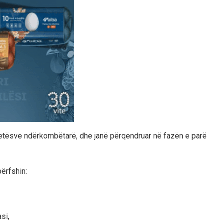
etësve ndërkombëtarë, dhe janë përqendruar në fazën e parë
përfshin:
si,