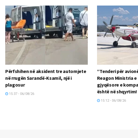
Përfshihen në aksident tre automjete
“Tenderi për avionë
në rrugën Sarandë-Ksamil, një i
Reagon Ministria e 
plagosur
gjyqësore e kompa
është në shqyrtim!
15:37 - 06/08/26
15:12 - 06/08/26