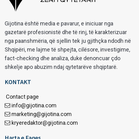
Gijotina është media e pavarur, e iniciuar nga
gazetarë profesionistë dhe të rinj, të karakterizuar
nga paanshmëria, që sjellin tek ju gjithçka ndodh në
Shqipëri, me lajme të shpejta, cilësore, investigime,
fact-checking dhe analiza, duke denoncuar çdo
shkelje apo abuzim ndaj qytetarëve shqiptarë.
KONTAKT
Contact page
info@gijotina.com
marketing@gijotina.com
kryeredaktor@gijotina.com
Harta e Faqes