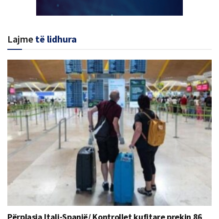
Lajme
të lidhura
Përplasja Itali-Spanjë/ Kontrollet kufitare prekin 86