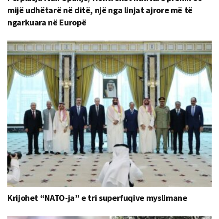
mijë udhëtarë në ditë, një nga linjat ajrore më të
ngarkuara në Europë
Krijohet “NATO-ja” e tri superfuqive myslimane