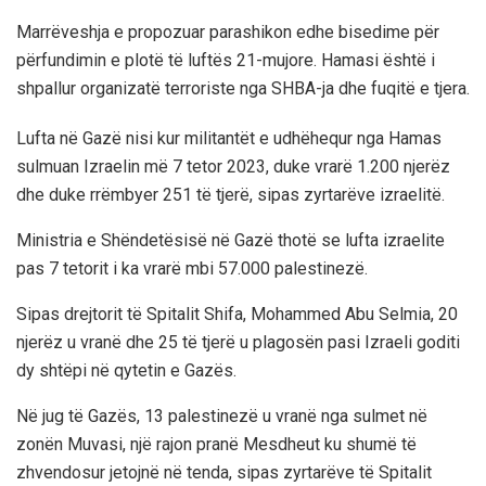
Marrëveshja e propozuar parashikon edhe bisedime për
përfundimin e plotë të luftës 21-mujore. Hamasi është i
shpallur organizatë terroriste nga SHBA-ja dhe fuqitë e tjera.
Lufta në Gazë nisi kur militantët e udhëhequr nga Hamas
sulmuan Izraelin më 7 tetor 2023, duke vrarë 1.200 njerëz
dhe duke rrëmbyer 251 të tjerë, sipas zyrtarëve izraelitë.
Ministria e Shëndetësisë në Gazë thotë se lufta izraelite
pas 7 tetorit i ka vrarë mbi 57.000 palestinezë.
Sipas drejtorit të Spitalit Shifa, Mohammed Abu Selmia, 20
njerëz u vranë dhe 25 të tjerë u plagosën pasi Izraeli goditi
dy shtëpi në qytetin e Gazës.
Në jug të Gazës, 13 palestinezë u vranë nga sulmet në
zonën Muvasi, një rajon pranë Mesdheut ku shumë të
zhvendosur jetojnë në tenda, sipas zyrtarëve të Spitalit