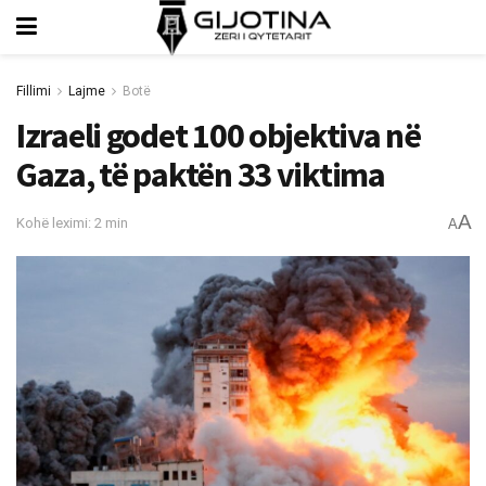
Fillimi
Lajme
Botë
Izraeli godet 100 objektiva në
Gaza, të paktën 33 viktima
A
Kohë leximi: 2 min
A