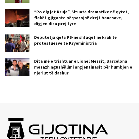
“Po digjet Kruja”, Situatë dramatike në qytet,
flakët gjigante përparojnë drejt banesave,
digjen disa prej tyre
Deputetja që la PS-në shfaqet në krah të
protestuesve te Kryeministria
Dita më e trishtuar e Lionel Messit, Barcelona
mesazh ngushëllimi argjentinasit për humbjen e
njeriut të dashur