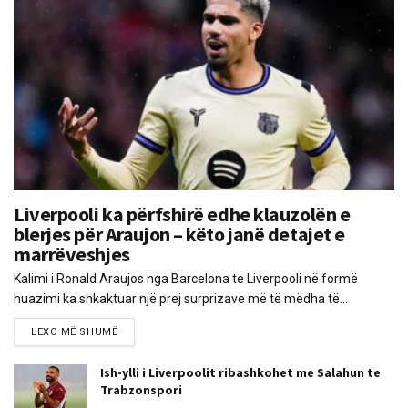
Liverpooli ka përfshirë edhe klauzolën e
blerjes për Araujon – këto janë detajet e
marrëveshjes
Kalimi i Ronald Araujos nga Barcelona te Liverpooli në formë
huazimi ka shkaktuar një prej surprizave më të mëdha të...
LEXO MË SHUMË
Ish-ylli i Liverpoolit ribashkohet me Salahun te
Trabzonspori