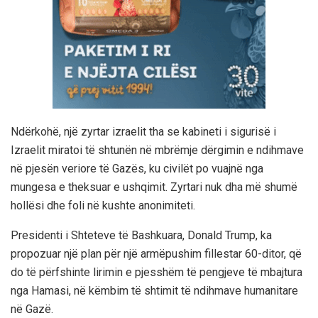
Ndërkohë, një zyrtar izraelit tha se kabineti i sigurisë i
Izraelit miratoi të shtunën në mbrëmje dërgimin e ndihmave
në pjesën veriore të Gazës, ku civilët po vuajnë nga
mungesa e theksuar e ushqimit. Zyrtari nuk dha më shumë
hollësi dhe foli në kushte anonimiteti.
Presidenti i Shteteve të Bashkuara, Donald Trump, ka
propozuar një plan për një armëpushim fillestar 60-ditor, që
do të përfshinte lirimin e pjesshëm të pengjeve të mbajtura
nga Hamasi, në këmbim të shtimit të ndihmave humanitare
në Gazë.