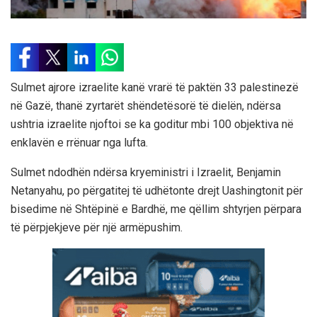
Sulmet ajrore izraelite kanë vrarë të paktën 33 palestinezë
në Gazë, thanë zyrtarët shëndetësorë të dielën, ndërsa
ushtria izraelite njoftoi se ka goditur mbi 100 objektiva në
enklavën e rrënuar nga lufta.
Sulmet ndodhën ndërsa kryeministri i Izraelit, Benjamin
Netanyahu, po përgatitej të udhëtonte drejt Uashingtonit për
bisedime në Shtëpinë e Bardhë, me qëllim shtyrjen përpara
të përpjekjeve për një armëpushim.