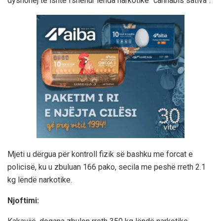
dyshohej të ishte fshehur lënda narkotike “cannabis sativa”.
Mjeti u dërgua për kontroll fizik së bashku me forcat e
policisë, ku u zbuluan 166 pako, secila me peshë rreth 2.1
kg lëndë narkotike.
Njoftimi: