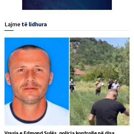
Lajme
të lidhura
Vrasja e Edmond Sulës, policia kontrolle në disa