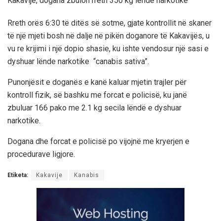
Kakavijë, dogana zbulon rreth 350 kg lëndë narkotike
Rreth orës 6:30 të ditës së sotme, gjate kontrollit në skaner
të një mjeti bosh në dalje në pikën doganore të Kakavijës, u
vu re krijimi i një dopio shasie, ku ishte vendosur një sasi e
dyshuar lënde narkotike “canabis sativa”.
Punonjësit e doganës e kanë kaluar mjetin trajler për
kontroll fizik, së bashku me forcat e policisë, ku janë
zbuluar 166 pako me 2.1 kg secila lëndë e dyshuar
narkotike.
Dogana dhe forcat e policisë po vijojnë me kryerjen e
procedurave ligjore.
Etiketa:
Kakavije
Kanabis