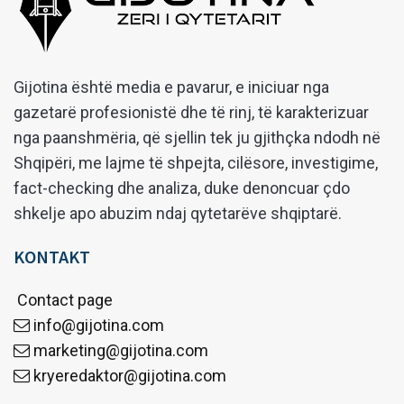
Gijotina është media e pavarur, e iniciuar nga
gazetarë profesionistë dhe të rinj, të karakterizuar
nga paanshmëria, që sjellin tek ju gjithçka ndodh në
Shqipëri, me lajme të shpejta, cilësore, investigime,
fact-checking dhe analiza, duke denoncuar çdo
shkelje apo abuzim ndaj qytetarëve shqiptarë.
KONTAKT
Contact page
info@gijotina.com
marketing@gijotina.com
kryeredaktor@gijotina.com