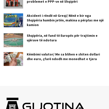
problemet e PPP-ve në Shqipëri
Aksident i rëndë në Greqi/ Nënë e bir nga
Shqipëria humbin jetën, makina u përplas me një
kamion
Shqipëria, në fund të Europës për trajtimin e
ujërave të ndotura
Këmbimi valutor/ Me sa blihen e shiten dollari
dhe euro, çfarë ndodh me monedhat e tjera