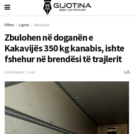
Fillimi
Lajme
Aktualitet
Zbulohen në doganën e
Kakavijës 350 kg kanabis, ishte
fshehur në brendësi të trajlerit
A
Kohë leximi: 1 min
A