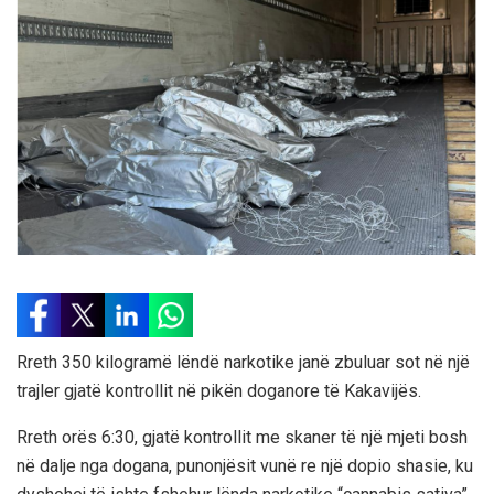
Rreth 350 kilogramë lëndë narkotike janë zbuluar sot në një
trajler gjatë kontrollit në pikën doganore të Kakavijës.
Rreth orës 6:30, gjatë kontrollit me skaner të një mjeti bosh
në dalje nga dogana, punonjësit vunë re një dopio shasie, ku