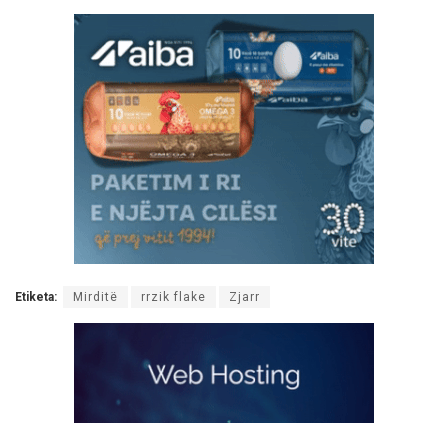
Etiketa:
Mirditë
rrzik flake
Zjarr