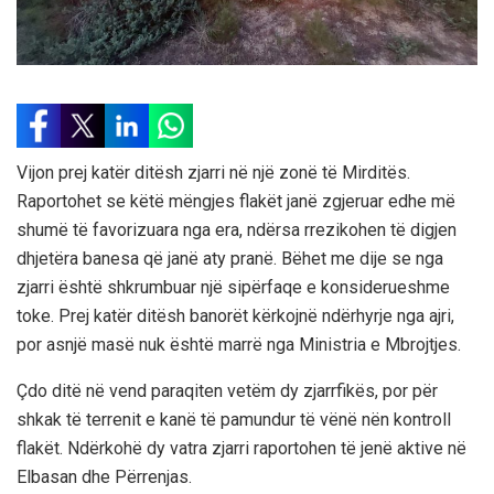
Vijon prej katër ditësh zjarri në një zonë të Mirditës.
Raportohet se këtë mëngjes flakët janë zgjeruar edhe më
shumë të favorizuara nga era, ndërsa rrezikohen të digjen
dhjetëra banesa që janë aty pranë. Bëhet me dije se nga
zjarri është shkrumbuar një sipërfaqe e konsiderueshme
toke. Prej katër ditësh banorët kërkojnë ndërhyrje nga ajri,
por asnjë masë nuk është marrë nga Ministria e Mbrojtjes.
Çdo ditë në vend paraqiten vetëm dy zjarrfikës, por për
shkak të terrenit e kanë të pamundur të vënë nën kontroll
flakët. Ndërkohë dy vatra zjarri raportohen të jenë aktive në
Elbasan dhe Përrenjas.