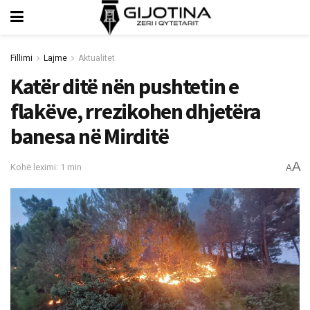
Fillimi
Lajme
Aktualitet
Katër ditë nën pushtetin e
flakëve, rrezikohen dhjetëra
banesa në Mirditë
A
Kohë leximi: 1 min
A