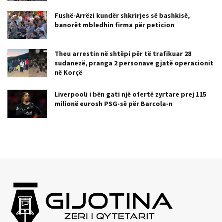
Fushë-Arrëzi kundër shkrirjes së bashkisë,
banorët mbledhin firma për peticion
Theu arrestin në shtëpi për të trafikuar 28
sudanezë, pranga 2 personave gjatë operacionit
në Korçë
Liverpooli i bën gati një ofertë zyrtare prej 115
milionë eurosh PSG-së për Barcola-n