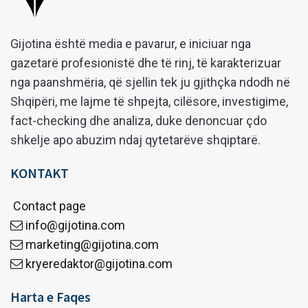
Gijotina është media e pavarur, e iniciuar nga
gazetarë profesionistë dhe të rinj, të karakterizuar
nga paanshmëria, që sjellin tek ju gjithçka ndodh në
Shqipëri, me lajme të shpejta, cilësore, investigime,
fact-checking dhe analiza, duke denoncuar çdo
shkelje apo abuzim ndaj qytetarëve shqiptarë.
KONTAKT
Contact page
info@gijotina.com
marketing@gijotina.com
kryeredaktor@gijotina.com
Harta e Faqes