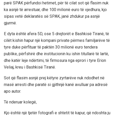
parë SPAK përfundoi hetimet, për të cilat sot që flasim nuk
ka asnjë të arrestuar, dhe 100 milionë euro të vjedhura, kjo
sipas vetë deklaratës së SPAK, janë zhdukur pa asnjë
gjurmë.
E dyta është afera 5D, ose 5 drejtorët e Bashkisë Tiranë, të
cilët kishin hapur një kompani private përmes familjarëve të
tyre duke përfituar të paktën 30 milionë euro tendera
publike, përfshirë dhe institucionin ku ishin titullarë të lartë,
dhe katër leje ndërtimi, të firmosura nga eprori i tyre Erion
Veliaj, kreu i Bashkisë Tiranë.
Sot që flasim asnjë prej këtyre zyrtarëve nuk ndodhet në
masë arresti dhe paratë si gjithnjë kanë avulluar pa adresë
apo autor.
Të nderuar kolegë,
Kjo është një tjetër fotografi e shtetit të kapur, që ndoshta ju