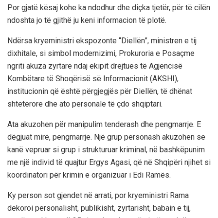
Por gjatë kësaj kohe ka ndodhur dhe diçka tjetër, për të cilën
ndoshta jo të gjithë ju keni informacion të plotë.
Ndërsa kryeministri ekspozonte “Diellën”, ministren e tij
dixhitale, si simbol modernizimi, Prokuroria e Posaçme
ngriti akuza zyrtare ndaj ekipit drejtues të Agjencisë
Kombëtare të Shoqërisë së Informacionit (AKSHI),
institucionin që është përgjegjës për Diellën, të dhënat
shtetërore dhe ato personale të çdo shqiptari.
Ata akuzohen për manipulim tenderash dhe pengmarrje. E
dëgjuat mirë, pengmarrje. Një grup personash akuzohen se
kanë vepruar si grup i strukturuar kriminal, në bashkëpunim
me një individ të quajtur Ergys Agasi, që në Shqipëri njihet si
koordinatori për krimin e organizuar i Edi Ramës.
Ky person sot gjendet në arrati, por kryeministri Rama
dekoroi personalisht, publikisht, zyrtarisht, babain e tij,