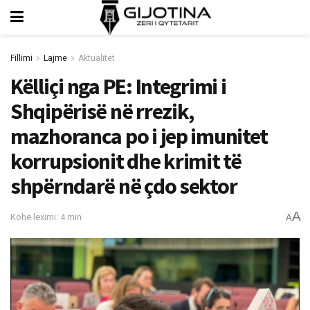
Fillimi
Lajme
Aktualitet
Këlliçi nga PE: Integrimi i
Shqipërisë në rrezik,
mazhoranca po i jep imunitet
korrupsionit dhe krimit të
shpërndarë në çdo sektor
A
Kohë leximi: 4 min
A