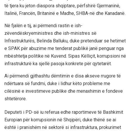
të tjera ku jeton diaspora shqiptare, përfshirë Gjermaninë,
Italinë, Francën, Britaninë e Madhe, SHBA-në dhe Kanadanë.
Në fjalën e tij, ai përmendi rastin e ish-
zëvendëskryeministres dhe ish-ministres së
Infrastrukturës, Belinda Balluku, duke pretenduar se hetimet
e SPAK për abuzime me tenderat publikë janë penguar nga
mbështetja politike në Kuvend. Sipas Këlliçit, korrupsioni në
infrastrukturë ka sjellë pasoja konkrete për qytetarët.
Ai përmendi gjithashtu dëmtimin e disa akseve rrugore të
ndërtuara së fundmi, duke i lidhur këto probleme me
cilësinë e investimeve publike dhe menaxhimin e fondeve
shtetërore.
Deputeti i PD-së iu referua edhe raportimeve të Bashkimit
Europian për korrupsionin në Shqipëri, duke thënë se ai
është i pranishëm në sektorë si infrastruktura, prokurimet