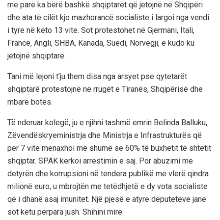
më parë ka bërë bashkë shqiptarët që jetojnë në Shqipëri
dhe ata të cilët kjo mazhorancë socialiste i largoi nga vendi
i tyre në këto 13 vite. Sot protestohet në Gjermani, Itali,
Francë, Angli, SHBA, Kanada, Suedi, Norvegji, e kudo ku
jetojnë shqiptarë.
Tani më lejoni t’ju them disa nga arsyet pse qytetarët
shqiptarë protestojnë në rrugët e Tiranës, Shqipërisë dhe
mbarë botës.
Të nderuar kolegë, ju e njihni tashmë emrin Belinda Balluku,
Zëvendëskryeministrja dhe Ministrja e Infrastrukturës që
për 7 vite menaxhoi më shumë se 60% të buxhetit të shtetit
shqiptar. SPAK kërkoi arrestimin e saj. Por abuzimi me
detyrën dhe korrupsioni në tendera publikë me vlerë qindra
milionë euro, u mbrojtën me tetëdhjetë e dy vota socialiste
që i dhanë asaj imunitet. Një pjesë e atyre deputetëve janë
sot këtu përpara jush. Shihini mirë.