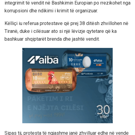
integrimit të vendit në Bashkimin Europian po rrezikohet nga
korrupsioni dhe ndikimi i krimit të organizuar.
Këlliçi iu referua protestave që prej 38 ditësh zhvillohen në
Tiranë, duke i cilësuar ato si një lëvizje qytetare që ka
bashkuar shqiptarët brenda dhe jashtë vendit.
Sipas tij, protesta të ngjashme janë zhvilluar edhe në vende