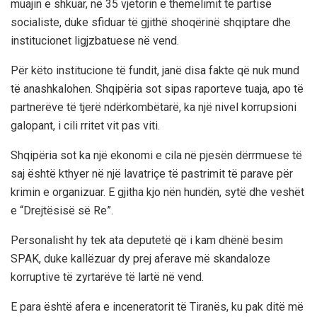
muajin e shkuar, në 35 vjetorin e themelimit të partisë
socialiste, duke sfiduar të gjithë shoqërinë shqiptare dhe
institucionet ligjzbatuese në vend.
Për këto institucione të fundit, janë disa fakte që nuk mund
të anashkalohen. Shqipëria sot sipas raporteve tuaja, apo të
partnerëve të tjerë ndërkombëtarë, ka një nivel korrupsioni
galopant, i cili rritet vit pas viti.
Shqipëria sot ka një ekonomi e cila në pjesën dërrmuese të
saj është kthyer në një lavatriçe të pastrimit të parave për
krimin e organizuar. E gjitha kjo nën hundën, sytë dhe veshët
e “Drejtësisë së Re”.
Personalisht hy tek ata deputetë që i kam dhënë besim
SPAK, duke kallëzuar dy prej aferave më skandaloze
korruptive të zyrtarëve të lartë në vend.
E para është afera e inceneratorit të Tiranës, ku pak ditë më