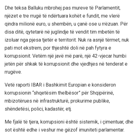
Dhe teksa Balluku mbrohej pas mureve të Parlamentit,
njëzet e tre rrugë të ndërtuara kohët e fundit, me vlerë
qindra milionë euro, u shembën, u çanë ose u rrëzuan. Për
disa ditë, qytetarë në juglindje të vendit tim mbetën të
izoluar nga pjesa tjetër e territorit. Nuk ra asnjë tërmet, nuk
pati mot ekstrem, por thjeshtë doli në pah fytyra e
korrupsionit. Vetëm një javë më parë, një 42-vjecar humbi
jetën për shkak të korrupsionit dhe vjedhjes në tenderat e
rrugëve.
Vetë raporti IBAR i Bashkimit Europian e konsideron
korrupsionin “shqetësim thelbësor” për Shqipërinë,
mbizotërues në infrastrukturë, prokurime publike,
shëndetësi, polici, kadastër, etj.
Me fjalë të tjera, korrupsioni është sistemik, i çimentuar, dhe
sot është edhe i veshur me gëzof imuniteti parlamentar.