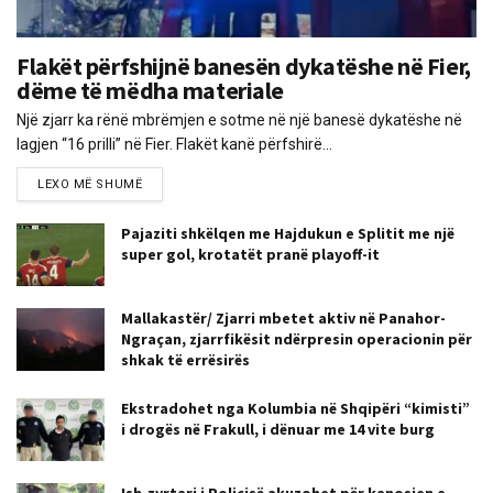
Flakët përfshijnë banesën dykatëshe në Fier,
dëme të mëdha materiale
Një zjarr ka rënë mbrëmjen e sotme në një banesë dykatëshe në
lagjen “16 prilli” në Fier. Flakët kanë përfshirë...
LEXO MË SHUMË
Pajaziti shkëlqen me Hajdukun e Splitit me një
super gol, krotatët pranë playoff-it
Mallakastër/ Zjarri mbetet aktiv në Panahor-
Ngraçan, zjarrfikësit ndërpresin operacionin për
shkak të errësirës
Ekstradohet nga Kolumbia në Shqipëri “kimisti”
i drogës në Frakull, i dënuar me 14 vite burg
Ish-zyrtari i Policisë akuzohet për kanosjen e