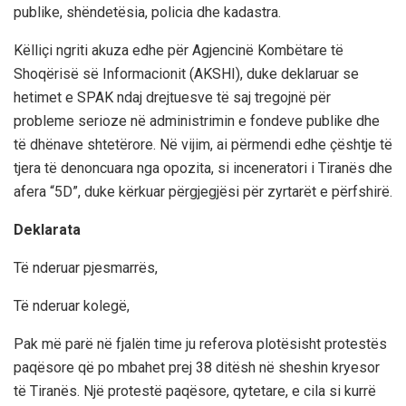
publike, shëndetësia, policia dhe kadastra.
Këlliçi ngriti akuza edhe për Agjencinë Kombëtare të
Shoqërisë së Informacionit (AKSHI), duke deklaruar se
hetimet e SPAK ndaj drejtuesve të saj tregojnë për
probleme serioze në administrimin e fondeve publike dhe
të dhënave shtetërore. Në vijim, ai përmendi edhe çështje të
tjera të denoncuara nga opozita, si inceneratori i Tiranës dhe
afera “5D”, duke kërkuar përgjegjësi për zyrtarët e përfshirë.
Deklarata
Të nderuar pjesmarrës,
Të nderuar kolegë,
Pak më parë në fjalën time ju referova plotësisht protestës
paqësore që po mbahet prej 38 ditësh në sheshin kryesor
të Tiranës. Një protestë paqësore, qytetare, e cila si kurrë