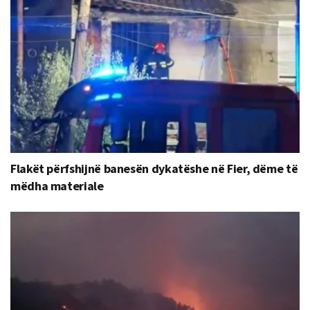
Flakët përfshijnë banesën dykatëshe në Fier, dëme të
mëdha materiale