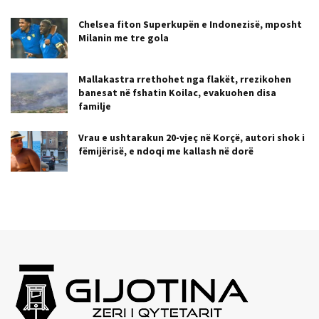
Chelsea fiton Superkupën e Indonezisë, mposht
Milanin me tre gola
Mallakastra rrethohet nga flakët, rrezikohen
banesat në fshatin Koilac, evakuohen disa
familje
Vrau e ushtarakun 20-vjeç në Korçë, autori shok i
fëmijërisë, e ndoqi me kallash në dorë