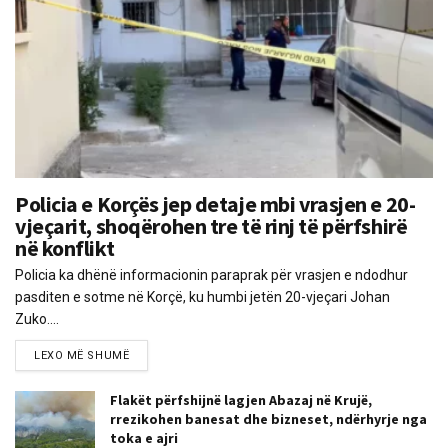
Policia e Korçës jep detaje mbi vrasjen e 20-
vjeçarit, shoqërohen tre të rinj të përfshirë
në konflikt
Policia ka dhënë informacionin paraprak për vrasjen e ndodhur
pasditen e sotme në Korçë, ku humbi jetën 20-vjeçari Johan
Zuko....
LEXO MË SHUMË
Flakët përfshijnë lagjen Abazaj në Krujë,
rrezikohen banesat dhe bizneset, ndërhyrje nga
toka e ajri