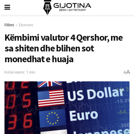
Fillimi
Ekonomi
Këmbimi valutor 4 Qershor, me
sa shiten dhe blihen sot
monedhat e huaja
A
Kohë leximi: 1 min
A