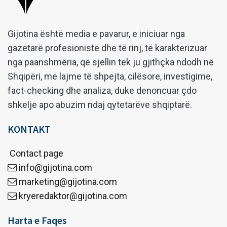
Gijotina është media e pavarur, e iniciuar nga
gazetarë profesionistë dhe të rinj, të karakterizuar
nga paanshmëria, që sjellin tek ju gjithçka ndodh në
Shqipëri, me lajme të shpejta, cilësore, investigime,
fact-checking dhe analiza, duke denoncuar çdo
shkelje apo abuzim ndaj qytetarëve shqiptarë.
KONTAKT
Contact page
info@gijotina.com
marketing@gijotina.com
kryeredaktor@gijotina.com
Harta e Faqes