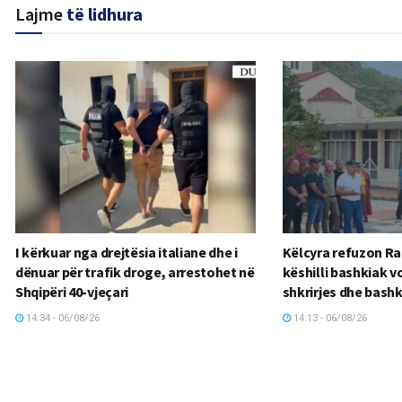
Lajme
të lidhura
I kërkuar nga drejtësia italiane dhe i
Këlcyra refuzon Ra
dënuar për trafik droge, arrestohet në
këshilli bashkiak 
Shqipëri 40-vjeçari
shkrirjes dhe bash
14:34 - 06/08/26
14:13 - 06/08/26