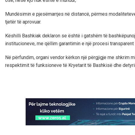
ose, nëse kjo nuk është e mundur,
Mundësimin e pjesëmarrjes në distancë, përmes modaliteteve 
tjetër të aprovuar.
Këshilli Bashkiak deklaron se është i gatshëm të bashkëpunojë
institucioneve, me qëllim garantimin e një procesi transparent
Në përfundim, organi vendor kërkon një përgjigje me shkrim m
respektimit të funksioneve të Kryetarit të Bashkisë dhe detyrim