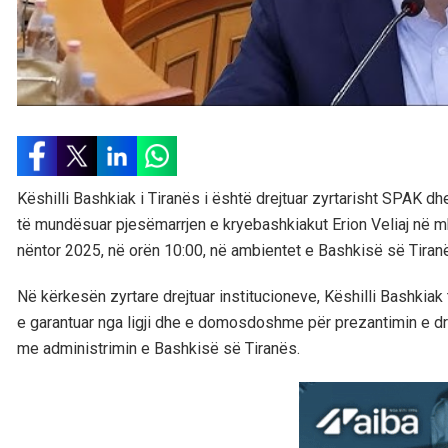
Këshilli Bashkiak i Tiranës i është drejtuar zyrtarisht SPAK d
të mundësuar pjesëmarrjen e kryebashkiakut Erion Veliaj në mb
nëntor 2025, në orën 10:00, në ambientet e Bashkisë së Tiran
Në kërkesën zyrtare drejtuar institucioneve, Këshilli Bashkiak
e garantuar nga ligji dhe e domosdoshme për prezantimin e dra
me administrimin e Bashkisë së Tiranës.