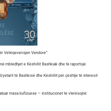
Për Vetëqeverisjen Vendore”:
 në mbledhjet e Këshillit Bashkiak dhe të raportojë.
tarit të Bashkisë dhe Këshillit për çështje të interesit
atuar masa kufizuese — institucionet të vlerësojnë: