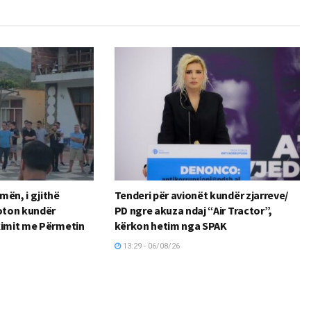
mën, i gjithë
Tenderi për avionët kundër zjarreve/
voton kundër
PD ngre akuza ndaj “Air Tractor”,
kimit me Përmetin
kërkon hetim nga SPAK
13:29 - 06/08/26