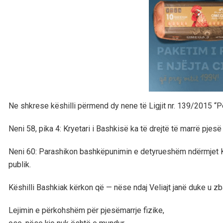
Ne shkrese këshilli përmend dy nene të Ligjit nr. 139/2015 “
Neni 58, pika 4: Kryetari i Bashkisë ka të drejtë të marrë pjesë
Neni 60: Parashikon bashkëpunimin e detyrueshëm ndërmjet Krye
publik.
Këshilli Bashkiak kërkon që — nëse ndaj Veliajt janë duke u zb
Lejimin e përkohshëm për pjesëmarrje fizike,