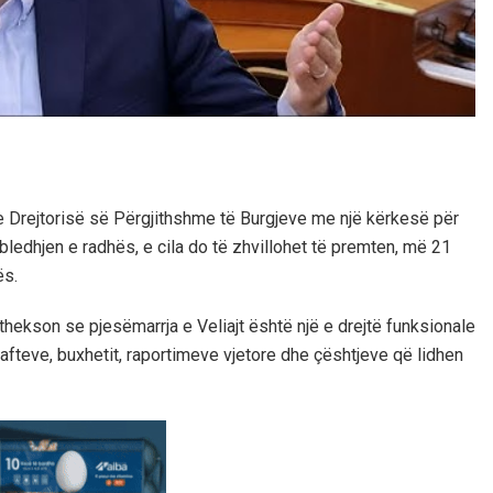
he Drejtorisë së Përgjithshme të Burgjeve me një kërkesë për
ledhjen e radhës, e cila do të zhvillohet të premten, më 21
ës.
 thekson se pjesëmarrja e Veliajt është një e drejtë funksionale
fteve, buxhetit, raportimeve vjetore dhe çështjeve që lidhen