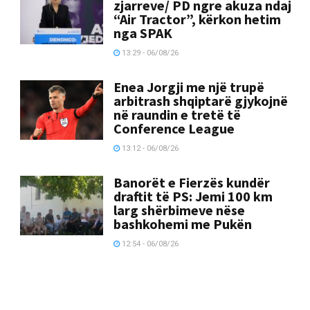
zjarreve/ PD ngre akuza ndaj
“Air Tractor”, kërkon hetim
nga SPAK
13:29 - 06/08/26
Enea Jorgji me një trupë
arbitrash shqiptarë gjykojnë
në raundin e tretë të
Conference League
13:12 - 06/08/26
Banorët e Fierzës kundër
draftit të PS: Jemi 100 km
larg shërbimeve nëse
bashkohemi me Pukën
12:54 - 06/08/26