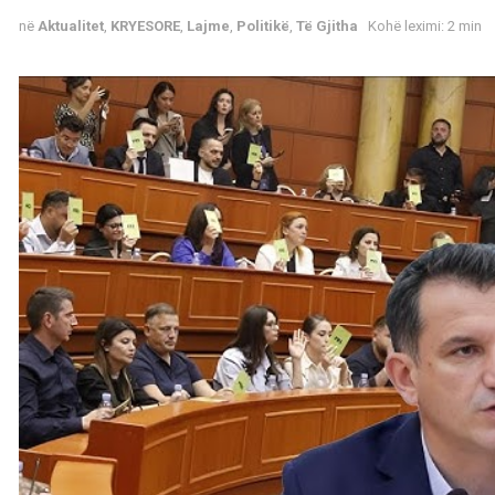
në
Aktualitet
,
KRYESORE
,
Lajme
,
Politikë
,
Të Gjitha
Kohë leximi: 2 min