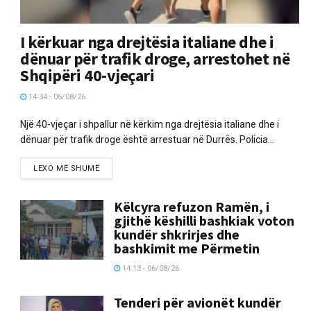
I kërkuar nga drejtësia italiane dhe i
dënuar për trafik droge, arrestohet në
Shqipëri 40-vjeçari
14:34 - 06/08/26
Një 40-vjeçar i shpallur në kërkim nga drejtësia italiane dhe i
dënuar për trafik droge është arrestuar në Durrës. Policia...
LEXO MË SHUMË
Këlcyra refuzon Ramën, i
gjithë këshilli bashkiak voton
kundër shkrirjes dhe
bashkimit me Përmetin
14:13 - 06/08/26
Tenderi për avionët kundër