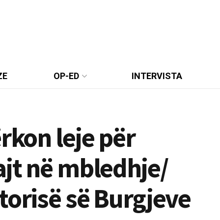
ZE
OP-ED
INTERVISTA
rkon leje për
ajt në mbledhje/
torisë së Burgjeve