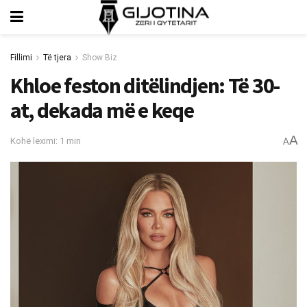
Fillimi
Të tjera
Show Biz
Khloe feston ditëlindjen: Të 30-
at, dekada më e keqe
A
Kohë leximi: 1 min
A