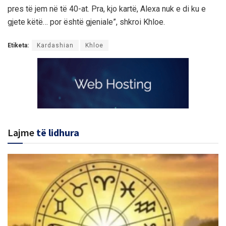
pres të jem në të 40-at. Pra, kjo kartë, Alexa nuk e di ku e
gjete këtë… por është gjeniale”, shkroi Khloe.
Etiketa:
Kardashian
Khloe
Lajme
të lidhura