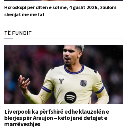
Horoskopi për ditën e sotme, 4 gusht 2026, zbuloni
shenjat më me fat
TË FUNDIT
Liverpooli ka përfshirë edhe klauzolën e
blerjes për Araujon – këto janë detajet e
marrëveshjes