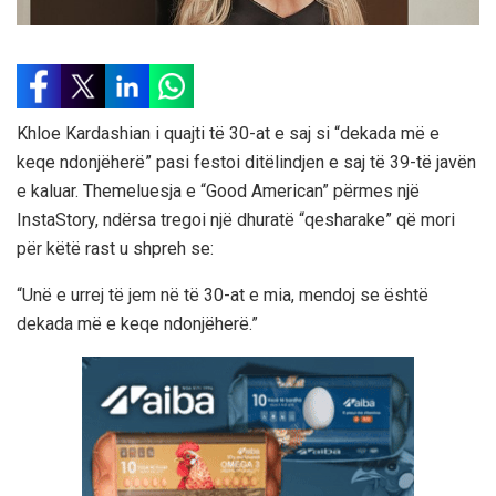
Khloe Kardashian i quajti të 30-at e saj si “dekada më e
keqe ndonjëherë” pasi festoi ditëlindjen e saj të 39-të javën
e kaluar. Themeluesja e “Good American” përmes një
InstaStory, ndërsa tregoi një dhuratë “qesharake” që mori
për këtë rast u shpreh se:
“Unë e urrej të jem në të 30-at e mia, mendoj se është
dekada më e keqe ndonjëherë.”