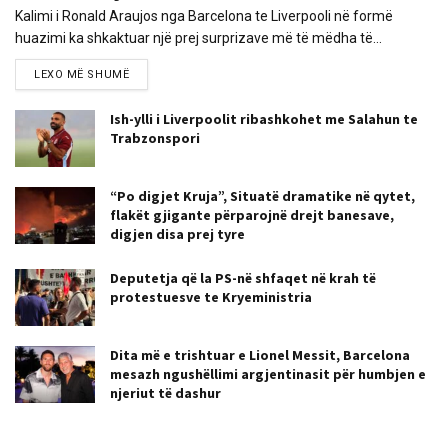
Kalimi i Ronald Araujos nga Barcelona te Liverpooli në formë
huazimi ka shkaktuar një prej surprizave më të mëdha të...
LEXO MË SHUMË
Ish-ylli i Liverpoolit ribashkohet me Salahun te
Trabzonspori
“Po digjet Kruja”, Situatë dramatike në qytet,
flakët gjigante përparojnë drejt banesave,
digjen disa prej tyre
Deputetja që la PS-në shfaqet në krah të
protestuesve te Kryeministria
Dita më e trishtuar e Lionel Messit, Barcelona
mesazh ngushëllimi argjentinasit për humbjen e
njeriut të dashur