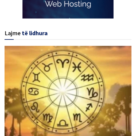
Lajme
të lidhura