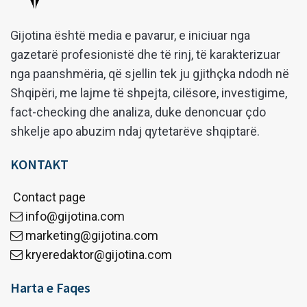
Gijotina është media e pavarur, e iniciuar nga
gazetarë profesionistë dhe të rinj, të karakterizuar
nga paanshmëria, që sjellin tek ju gjithçka ndodh në
Shqipëri, me lajme të shpejta, cilësore, investigime,
fact-checking dhe analiza, duke denoncuar çdo
shkelje apo abuzim ndaj qytetarëve shqiptarë.
KONTAKT
Contact page
info@gijotina.com
marketing@gijotina.com
kryeredaktor@gijotina.com
Harta e Faqes