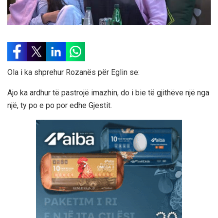
Ola i ka shprehur Rozanës për Eglin se:
Ajo ka ardhur të pastrojë imazhin, do i bie të gjithëve një nga
një, ty po e po por edhe Gjestit.