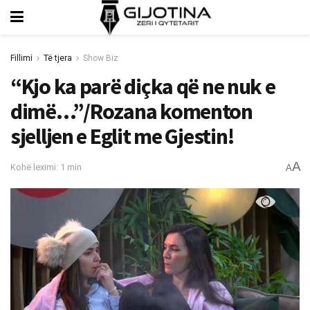
Fillimi
Të tjera
Show Biz
“Kjo ka parë diçka që ne nuk e
dimë…”/Rozana komenton
sjelljen e Eglit me Gjestin!
A
Kohë leximi: 1 min
A