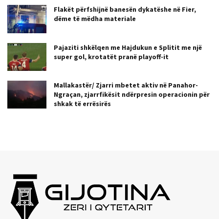
Flakët përfshijnë banesën dykatëshe në Fier,
dëme të mëdha materiale
Pajaziti shkëlqen me Hajdukun e Splitit me një
super gol, krotatët pranë playoff-it
Mallakastër/ Zjarri mbetet aktiv në Panahor-
Ngraçan, zjarrfikësit ndërpresin operacionin për
shkak të errësirës