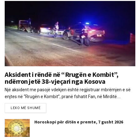
Aksident i rëndë në “Rrugën e Kombit”,
ndërron jetë 38-vjeçari nga Kosova
Një aksident me pasojë vdekjen është regjistruar mbrëmjen e së
enjtes në “Rrugën e Kombit”, pranë fshatit Fan, në Mirditë....
LEXO MË SHUMË
Horoskopi për ditën e premte, 7 gusht 2026