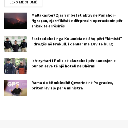
LEXO MË SHUMË
Mallakastër/ Zjarri mbetet aktiv në Panahor-
Ngraçan, zjarrfikësit ndërpresin operacionin për
shkak të errësirës
Ekstradohet nga Kolumbia në Shqipëri “kimisti”
i drogës në Frakull, i dënuar me 14 vite burg
Ish-zyrtari i Policisë akuzohet për kanosjen e
punonjësve të një hoteli në Dhërmi
Rama do të mbledhë Qeverinë në Pogradec,
priten lëvizje për 6 ministra