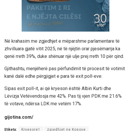
Në krahasim me zgjedhjet e mëparshme parlamentare të
zhvilluara gjatë vitit 2025, në të njëjtin orar pjesëmarrja ka
qenë rreth 39%, duke shënuar një ulje prej rreth 10 për qind.
Gjithashtu, menjëherë pas përfundimit të procesit të votimit
kanë dalë edhe përgjigjet e para të exit poll-eve.
Sipas exit poll-it, ai që kryeson është Albin Kurti dhe
Lëvizja Vetëvendosja me 42%. Pas tij vjen PDK me 21.6%
të votave, ndërsa LDK me vetëm 17%.
gijotina.com/
Etiketa:
Kryesore1
zgjedhjet ne Kosove