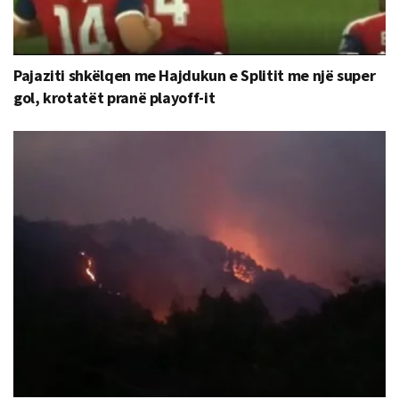
Pajaziti shkëlqen me Hajdukun e Splitit me një super
gol, krotatët pranë playoff-it