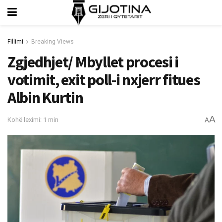
Fillimi
Breaking Views
Zgjedhjet/ Mbyllet procesi i
votimit, exit poll-i nxjerr fitues
Albin Kurtin
A
Kohë leximi: 1 min
A