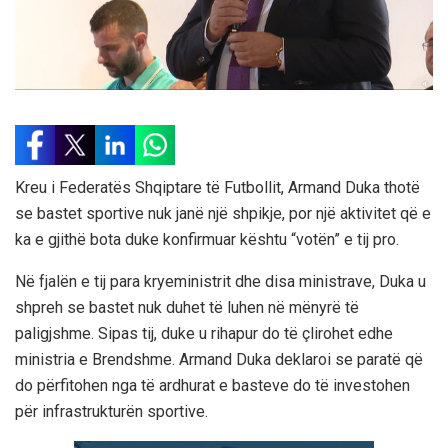
Kreu i Federatës Shqiptare të Futbollit, Armand Duka thotë
se bastet sportive nuk janë një shpikje, por një aktivitet që e
ka e gjithë bota duke konfirmuar kështu “votën” e tij pro.
Në fjalën e tij para kryeministrit dhe disa ministrave, Duka u
shpreh se bastet nuk duhet të luhen në mënyrë të
paligjshme. Sipas tij, duke u rihapur do të çlirohet edhe
ministria e Brendshme. Armand Duka deklaroi se paratë që
do përfitohen nga të ardhurat e basteve do të investohen
për infrastrukturën sportive.