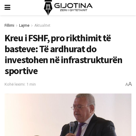
Fillimi
Lajme
Aktualitet
Kreu i FSHF, pro rikthimit të
basteve: Të ardhurat do
investohen në infrastrukturën
sportive
A
Kohë leximi: 1 min
A