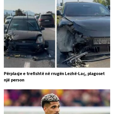
Përplasje e trefishtë në rrugën Lezhë-Laç, plagoset
një person