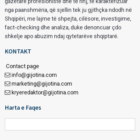
gazetarë profesionistë dhe të rinj, të karakterizuar
nga paanshmëria, që sjellin tek ju gjithçka ndodh në
Shqipëri, me lajme të shpejta, cilësore, investigime,
fact-checking dhe analiza, duke denoncuar çdo
shkelje apo abuzim ndaj qytetarëve shqiptarë.
KONTAKT
Contact page
info@gijotina.com
marketing@gijotina.com
kryeredaktor@gijotina.com
Harta e Faqes
Harta
e
Faqes