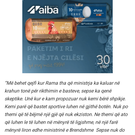
“Më behet qejfi kur Rama tha që ministrja ka kaluar në
krahun tonë për rikthimin e basteve, sepse ka qenë
skeptike. Unë kur e kam propozuar nuk kemi bërë shpikje.
Kemi parë që bastet sportive luhen në gjithë botën. Nuk po
themi që të bëjmë një gjë që nuk ekziston. Ne themi që ato
që luhen le të luhen në mënyrë të ligjshme, në një farë
mënyrë liron edhe ministrinë e Brendshme Sepse nuk do