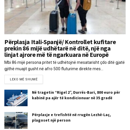
Përplasja Itali-Spanjë/ Kontrollet kufitare
prekin 86 mijë udhëtarë në ditë, një nga
linjat ajrore më të ngarkuara në Europë
Mbi 86 mijë persona pritet të udhëtojnë mesatarisht çdo ditë gjatë
gjithë muajit gusht në afro 500 fluturime direkte mes...
LEXO MË SHUMË
Në tragetin “Rigel 2”, Durrës-Bari, 800 euro për
kabinë pa ajër të kondicionuar në 35 gradë
Përplasje e trefishtë në rrugën Lezhë-Laç,
plagoset një person