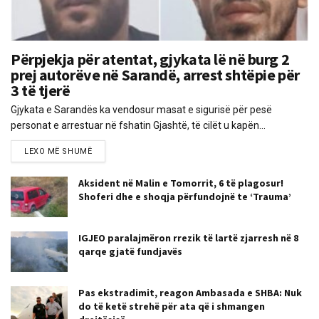
Përpjekja për atentat, gjykata lë në burg 2
prej autorëve në Sarandë, arrest shtëpie për
3 të tjerë
Gjykata e Sarandës ka vendosur masat e sigurisë për pesë
personat e arrestuar në fshatin Gjashtë, të cilët u kapën...
LEXO MË SHUMË
Aksident në Malin e Tomorrit, 6 të plagosur!
Shoferi dhe e shoqja përfundojnë te ‘Trauma’
IGJEO paralajmëron rrezik të lartë zjarresh në 8
qarqe gjatë fundjavës
Pas ekstradimit, reagon Ambasada e SHBA: Nuk
do të ketë strehë për ata që i shmangen