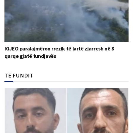
IGJEO paralajmëron rrezik të lartë zjarresh në 8
qarqe gjatë fundjavës
TË FUNDIT