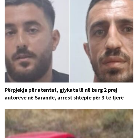
Përpjekja për atentat, gjykata lë në burg 2 prej
autorëve në Sarandë, arrest shtëpie për 3 të tjerë