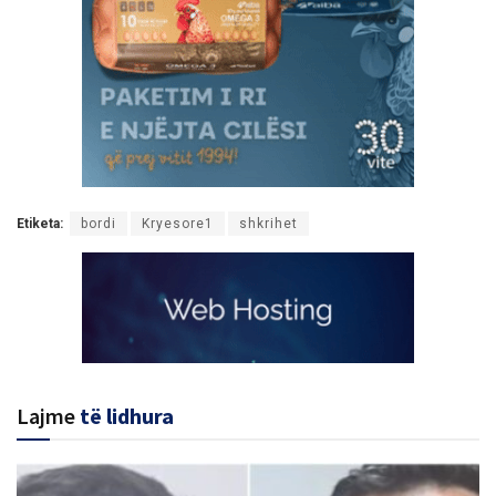
Etiketa:
bordi
Kryesore1
shkrihet
Lajme
të lidhura