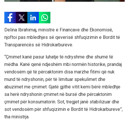
Delina Ibrahimaj, ministre e Financave dhe Ekonomisë,
njoftoi pas mbledhjes së qeverisë shfuqizimin e Bordit të
Transparencës së Hidrokarbureve.
“Çmimet kanë pasur luhatje të ndryshme dhe shumë të
mëdha. Kanë qenë ndjeshëm mbi normën historike, prandaj
vendosëm që të përcaktonim disa marzhe fitimi që nuk
mund të ndryshonin, për të limituar spekulimet dhe
abuzimet me çmimet. Gjatë gjithë vitit kemi bërë mbledhje
sa herë ndryshonin çmimet në bursë dhe përcaktonim
çmimet për konsumatorin. Sot, tregjet janë stabilizuar dhe
sot vendosëm për shfuqizimin e Bordit të Hidrokarbureve”,
tha ministrja.