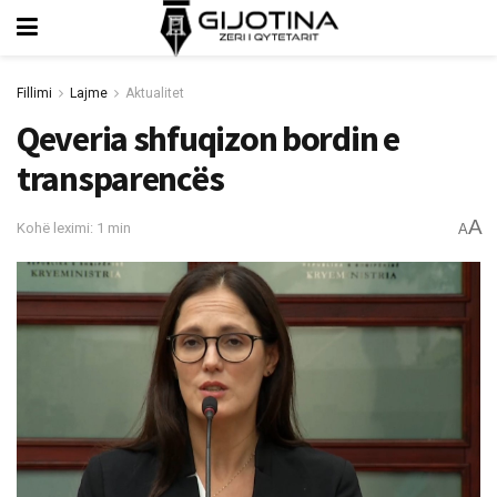
Fillimi
Lajme
Aktualitet
Qeveria shfuqizon bordin e
transparencës
A
Kohë leximi: 1 min
A