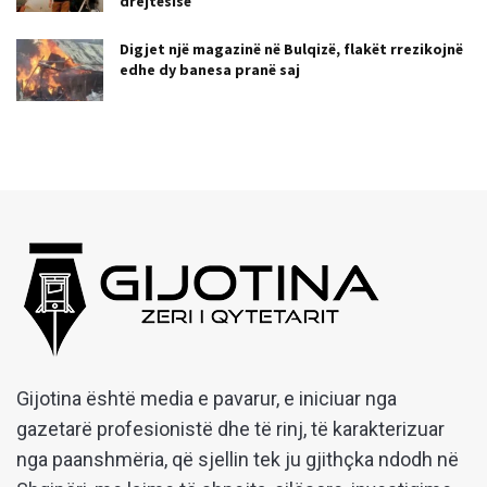
drejtësisë
Digjet një magazinë në Bulqizë, flakët rrezikojnë
edhe dy banesa pranë saj
Gijotina është media e pavarur, e iniciuar nga
gazetarë profesionistë dhe të rinj, të karakterizuar
nga paanshmëria, që sjellin tek ju gjithçka ndodh në