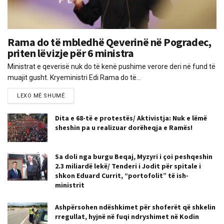
Rama do të mbledhë Qeverinë në Pogradec,
priten lëvizje për 6 ministra
Ministrat e qeverisë nuk do të kenë pushime verore deri në fund të
muajit gusht. Kryeministri Edi Rama do të...
LEXO MË SHUMË
Dita e 68-të e protestës/ Aktivistja: Nuk e lëmë
sheshin pa u realizuar dorëheqja e Ramës!
Sa doli nga burgu Beqaj, Myzyri i çoi peshqeshin
2.3 miliardë lekë/ Tenderi i Jodit për spitale i
shkon Eduard Currit, “portofolit” të ish-
ministrit
Ashpërsohen ndëshkimet për shoferët që shkelin
rregullat, hyjnë në fuqi ndryshimet në Kodin