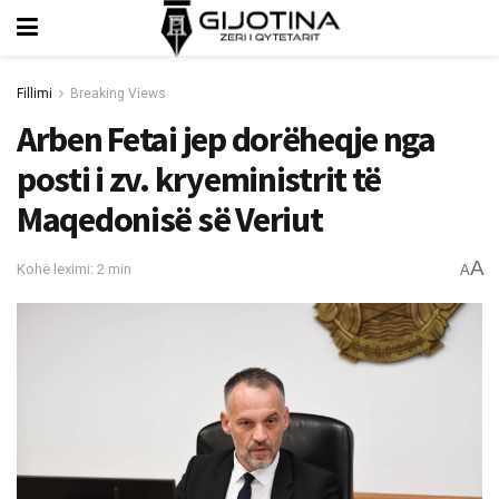
Fillimi
Breaking Views
Arben Fetai jep dorëheqje nga
posti i zv. kryeministrit të
Maqedonisë së Veriut
A
Kohë leximi: 2 min
A