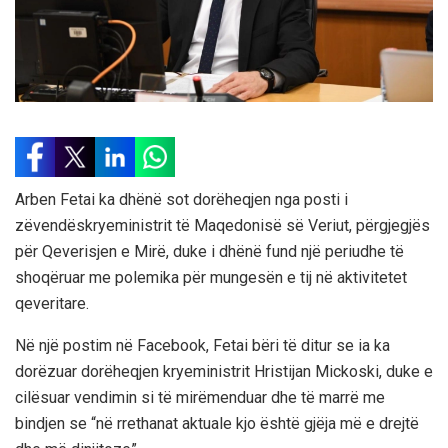
Arben Fetai ka dhënë sot dorëheqjen nga posti i
zëvendëskryeministrit të Maqedonisë së Veriut, përgjegjës
për Qeverisjen e Mirë, duke i dhënë fund një periudhe të
shoqëruar me polemika për mungesën e tij në aktivitetet
qeveritare.
Në një postim në Facebook, Fetai bëri të ditur se ia ka
dorëzuar dorëheqjen kryeministrit Hristijan Mickoski, duke e
cilësuar vendimin si të mirëmenduar dhe të marrë me
bindjen se “në rrethanat aktuale kjo është gjëja më e drejtë