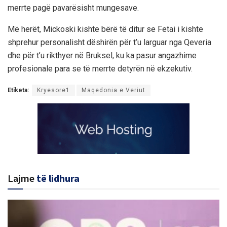
merrte pagë pavarësisht mungesave.
Më herët, Mickoski kishte bërë të ditur se Fetai i kishte
shprehur personalisht dëshirën për t’u larguar nga Qeveria
dhe për t’u rikthyer në Bruksel, ku ka pasur angazhime
profesionale para se të merrte detyrën në ekzekutiv.
Etiketa:
Kryesore1
Maqedonia e Veriut
Lajme
të lidhura