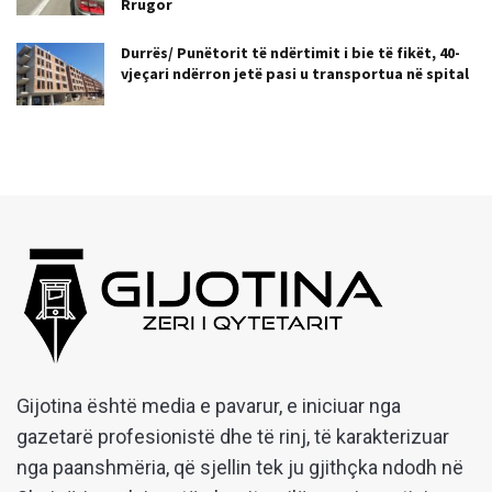
Rrugor
Durrës/ Punëtorit të ndërtimit i bie të fikët, 40-
vjeçari ndërron jetë pasi u transportua në spital
Gijotina është media e pavarur, e iniciuar nga
gazetarë profesionistë dhe të rinj, të karakterizuar
nga paanshmëria, që sjellin tek ju gjithçka ndodh në