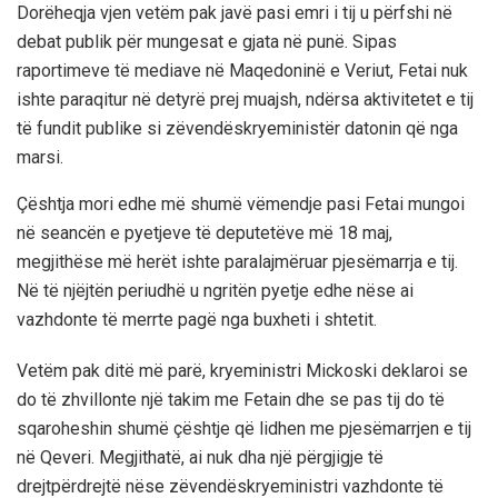
Dorëheqja vjen vetëm pak javë pasi emri i tij u përfshi në
debat publik për mungesat e gjata në punë. Sipas
raportimeve të mediave në Maqedoninë e Veriut, Fetai nuk
ishte paraqitur në detyrë prej muajsh, ndërsa aktivitetet e tij
të fundit publike si zëvendëskryeministër datonin që nga
marsi.
Çështja mori edhe më shumë vëmendje pasi Fetai mungoi
në seancën e pyetjeve të deputetëve më 18 maj,
megjithëse më herët ishte paralajmëruar pjesëmarrja e tij.
Në të njëjtën periudhë u ngritën pyetje edhe nëse ai
vazhdonte të merrte pagë nga buxheti i shtetit.
Vetëm pak ditë më parë, kryeministri Mickoski deklaroi se
do të zhvillonte një takim me Fetain dhe se pas tij do të
sqaroheshin shumë çështje që lidhen me pjesëmarrjen e tij
në Qeveri. Megjithatë, ai nuk dha një përgjigje të
drejtpërdrejtë nëse zëvendëskryeministri vazhdonte të