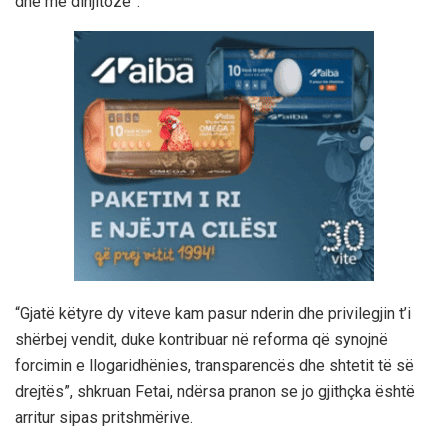
dhe më dinjitoze”.
“Gjatë këtyre dy viteve kam pasur nderin dhe privilegjin t’i
shërbej vendit, duke kontribuar në reforma që synojnë
forcimin e llogaridhënies, transparencës dhe shtetit të së
drejtës”, shkruan Fetai, ndërsa pranon se jo gjithçka është
arritur sipas pritshmërive.