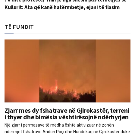
Kullurit: Ata që kanë hatërmbetje, ejani të flasim
TË FUNDIT
Zjarr mes dy fshatrave në Gjirokastër, terreni
i thyer dhe bimësia vështirësojnë ndërhyrjen
Një zjarr i përmasave të mëdha është aktivizuar në zonën
ndërmjet fshatrave Andon Poçi dhe Hundëkuq në Gjirokaster duke