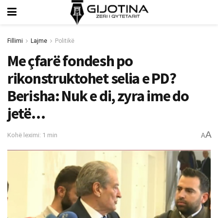
Fillimi
Lajme
Politikë
Me çfarë fondesh po
rikonstruktohet selia e PD?
Berisha: Nuk e di, zyra ime do
jetë…
A
Kohë leximi: 1 min
A