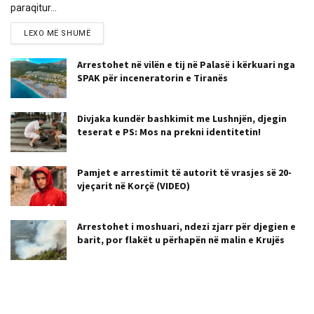
paraqitur...
LEXO MË SHUMË
Arrestohet në vilën e tij në Palasë i kërkuari nga
SPAK për inceneratorin e Tiranës
Divjaka kundër bashkimit me Lushnjën, djegin
teserat e PS: Mos na prekni identitetin!
Pamjet e arrestimit të autorit të vrasjes së 20-
vjeçarit në Korçë (VIDEO)
Arrestohet i moshuari, ndezi zjarr për djegien e
barit, por flakët u përhapën në malin e Krujës