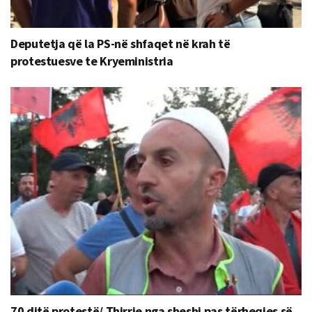
Deputetja që la PS-në shfaqet në krah të
protestuesve te Kryeministria
70 ditë protestë/ Thirrje nga sheshi pas tërheqjes së