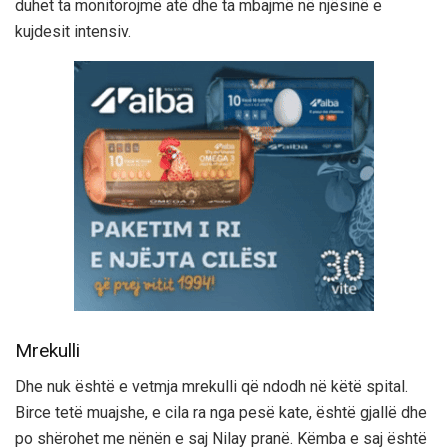
duhet ta monitorojmë atë dhe ta mbajmë në njësinë e
kujdesit intensiv.
Mrekulli
Dhe nuk është e vetmja mrekulli që ndodh në këtë spital.
Birce tetë muajshe, e cila ra nga pesë kate, është gjallë dhe
po shërohet me nënën e saj Nilay pranë. Këmba e saj është