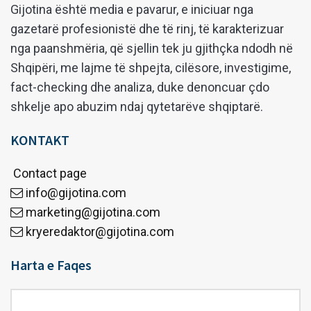
Gijotina është media e pavarur, e iniciuar nga
gazetarë profesionistë dhe të rinj, të karakterizuar
nga paanshmëria, që sjellin tek ju gjithçka ndodh në
Shqipëri, me lajme të shpejta, cilësore, investigime,
fact-checking dhe analiza, duke denoncuar çdo
shkelje apo abuzim ndaj qytetarëve shqiptarë.
KONTAKT
Contact page
info@gijotina.com
marketing@gijotina.com
kryeredaktor@gijotina.com
Harta e Faqes
Harta