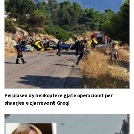
Përplasen dy helikopterë gjatë operacionit për
shuarjen e zjarreve në Greqi