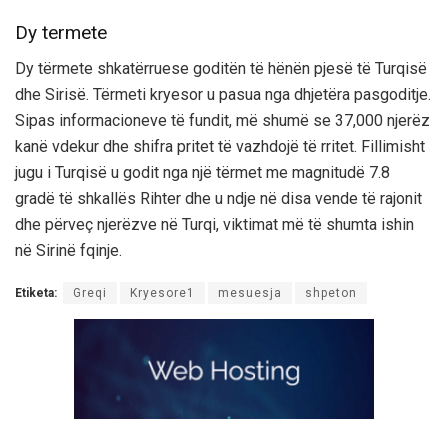
Dy termete
Dy tërmete shkatërruese goditën të hënën pjesë të Turqisë
dhe Sirisë. Tërmeti kryesor u pasua nga dhjetëra pasgoditje.
Sipas informacioneve të fundit, më shumë se 37,000 njerëz
kanë vdekur dhe shifra pritet të vazhdojë të rritet. Fillimisht
jugu i Turqisë u godit nga një tërmet me magnitudë 7.8
gradë të shkallës Rihter dhe u ndje në disa vende të rajonit
dhe përveç njerëzve në Turqi, viktimat më të shumta ishin
në Sirinë fqinje.
Etiketa:
Greqi
Kryesore1
mesuesja
shpeton