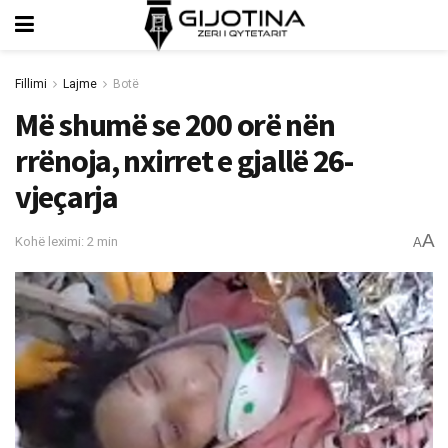
Fillimi
Lajme
Botë
Më shumë se 200 orë nën
rrënoja, nxirret e gjallë 26-
vjeçarja
A
Kohë leximi: 2 min
A