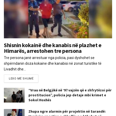
Shisnin kokainë dhe kanabis në plazhet e
Himarës, arrestohen tre persona
Tre persona janë arrestuar nga policia, pasi dyshohet se
shpërndanin doza kokaine dhe kanabisi në zonat turistike të
Livadhit dhe...
LEXO MË SHUMË
“Vrau në Belgjikë në ’97 vajzën që e shfrytëzoi për
prostitucion”, policia jep detaje mbi krimet e
Sokol Hoxhës
Zhupa ngre alarmin për projektin në Sarandë: