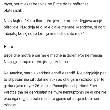
thyer, por mjekët besojnë se Birce do të shërohet
plotësisht.
Nilay kujton: “Kur u thirra fëmijëve të mi, nuk dëgjova asnjë
përgjigje. Nuk doja të dilja e gjallë atëherë. Mendova, si do t’i
mbijetoj kësaj nëse familja ime nuk është më?”
Birce
Birce dhe motra e saj më e madhe ia dolën. Por në rrënoja,
Nilay gjeti trupin e fëmijës tjetër të saj.
Në Antakia, barra e kërkimit është e rëndë. Një përpjekje për
të shpëtuar një çift del me sukses dhe gara vazhdon për të
gjetur djalin e tyre 26-vjeçar. Punonjësi i shpëtimit Eser
Karatas tha se gërvishtjet në mure nënkuptonin se ai dhe një
ekip nga e gjithë bota mund të gjenin çiftin që mbeti nën
rrënojat.