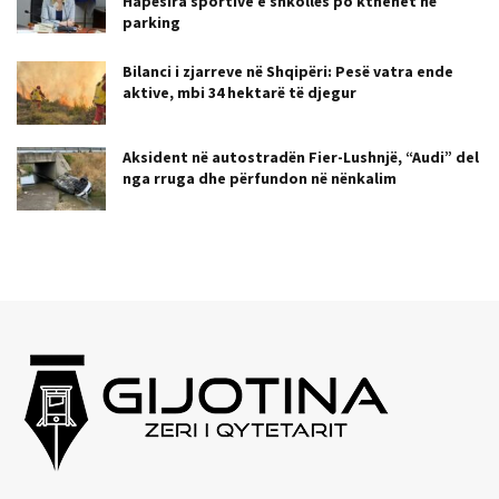
Hapësira sportive e shkollës po kthehet në
parking
Bilanci i zjarreve në Shqipëri: Pesë vatra ende
aktive, mbi 34 hektarë të djegur
Aksident në autostradën Fier-Lushnjë, “Audi” del
nga rruga dhe përfundon në nënkalim