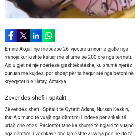
Emine Akgul, një mësuese 26-vjeçare u nxorr e gjallë nga
rrënoja kur kishte kaluar më shumë se 200 orë nga tërmeti.
Ajo u gjet në një ndërtesë gjashtëkatëshe, ku shumë njerëz
punuan me kujdes, por shpejt për ta hequr atë nga betoni në
kryeqytetin e Hatay, Antakya.
Zevendes shefi i spitalit
Zëvendës shefi i Spitalit të Qytetit Adana, Nursah Keskin,
tha: Ajo mund të vuajë nga dëmtimi i indeve për shkak të
urisë dhe etjes. Pacientët tanë ka shumë të ngjarë të vuajnë
nga dëmtimi i veshkave dhe kjo është arsyeja pse ne do të