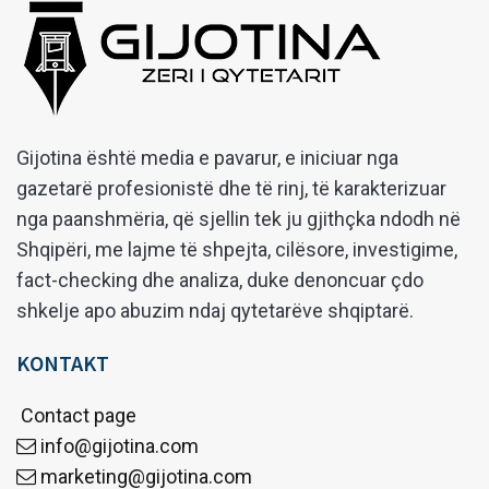
Gijotina është media e pavarur, e iniciuar nga
gazetarë profesionistë dhe të rinj, të karakterizuar
nga paanshmëria, që sjellin tek ju gjithçka ndodh në
Shqipëri, me lajme të shpejta, cilësore, investigime,
fact-checking dhe analiza, duke denoncuar çdo
shkelje apo abuzim ndaj qytetarëve shqiptarë.
KONTAKT
Contact page
info@gijotina.com
marketing@gijotina.com