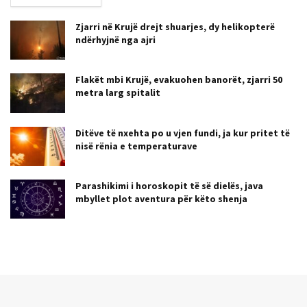
Zjarri në Krujë drejt shuarjes, dy helikopterë
ndërhyjnë nga ajri
Flakët mbi Krujë, evakuohen banorët, zjarri 50
metra larg spitalit
Ditëve të nxehta po u vjen fundi, ja kur pritet të
nisë rënia e temperaturave
Parashikimi i horoskopit të së dielës, java
mbyllet plot aventura për këto shenja