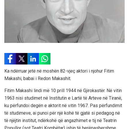
Ka ndërruar jetë në moshën 82-vjeç aktori i njohur Fitim
Makashi, babai i Redon Makashit.
Fitim Makashi lindi më 10 prill 1944 në Gjirokastër. Në vitin
1963 nisi studimet në Institutin e Lartë të Arteve në Tiranë,
ku përfundoi degën e aktorit në vitin 1967. Pas përfundimit
të studimeve, ai punoi për një kohë të gjatë si pedagog në
të njëjtin institut, ndërkohë që angazhimet e tij në Teatrin
Popullor (sot Teatri Kombëtar) ishin të herëpashershme.