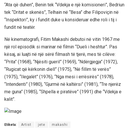
“Ata që duhen”, Benin tek “Vdekja e një komisioneri”, Bedriun
tek “Dritat e skenës”, Telhain në “Besa” dhe Filipoviçin në
“Inspektori”, ky i fundit duke u konsideruar edhe roli i tij i
fundit në teatër.
Në kinematografi, Fitim Makashi debutoi në vitin 1967 me
një rol episodik si marinar në filmin “Dueli i heshtur”. Pas
kësaj, ai luajti në një sërë filmash të tjerë, mes të cilëve:
“Prita” (1968), “Njësiti gueril” (1969), “Ndërgjegja” (1972),
“Rugicat që kërkonin diell” (1975), “Në fillim të verës”
(1975), “Ilegalët” (1976), “Nga mesi i errësirës” (1978),
“Intendenti” (1980), “Gjurmë në kaltërsi” (1981), “Tre njerëz
me guna” (1985), “Shpella e piratëve” (1991) dhe “Vdekja e
kalit”.
Etiketa:
Artist
jete
makashi