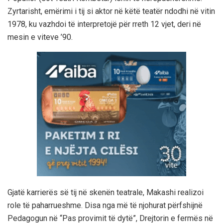
Zyrtarisht, emërimi i tij si aktor në këtë teatër ndodhi në vitin
1978, ku vazhdoi të interpretojë për rreth 12 vjet, deri në
mesin e viteve ’90.
Gjatë karrierës së tij në skenën teatrale, Makashi realizoi
role të paharrueshme. Disa nga më të njohurat përfshijnë
Pedagogun në “Pas provimit të dytë”, Drejtorin e fermës në