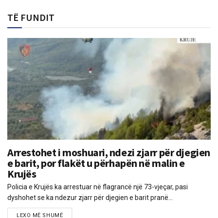
TË FUNDIT
Arrestohet i moshuari, ndezi zjarr për djegien
e barit, por flakët u përhapën në malin e
Krujës
Policia e Krujës ka arrestuar në flagrancë një 73-vjeçar, pasi
dyshohet se ka ndezur zjarr për djegien e barit pranë...
LEXO MË SHUMË