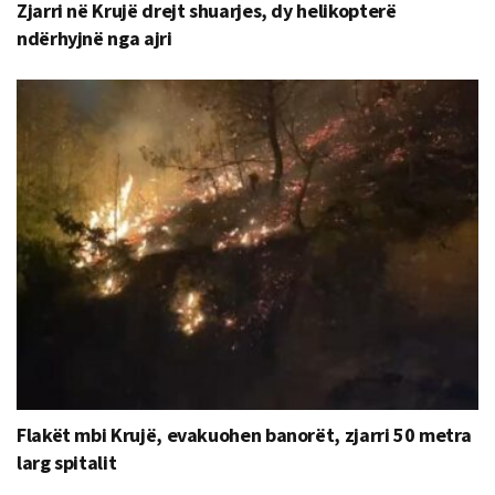
Zjarri në Krujë drejt shuarjes, dy helikopterë
ndërhyjnë nga ajri
Flakët mbi Krujë, evakuohen banorët, zjarri 50 metra
larg spitalit