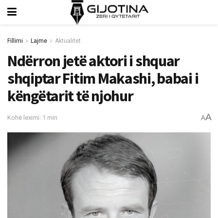
Fillimi
Lajme
Aktualitet
Ndërron jetë aktori i shquar
shqiptar Fitim Makashi, babai i
këngëtarit të njohur
A
Kohë leximi: 1 min
A