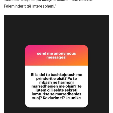
Faleminderit që interesoheni.”