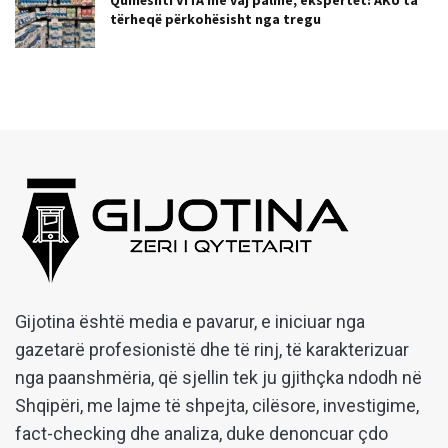
Qumështi VITA me vaj palme, ekspertët: AKU ta
tërheqë përkohësisht nga tregu
Gijotina është media e pavarur, e iniciuar nga
gazetarë profesionistë dhe të rinj, të karakterizuar
nga paanshmëria, që sjellin tek ju gjithçka ndodh në
Shqipëri, me lajme të shpejta, cilësore, investigime,
fact-checking dhe analiza, duke denoncuar çdo