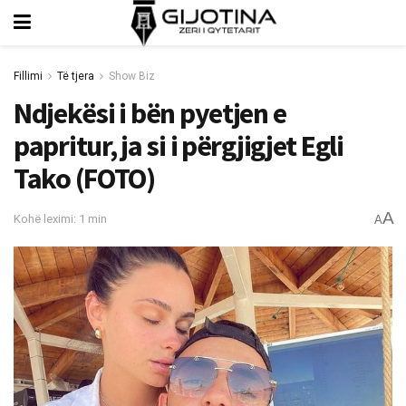
Fillimi
Të tjera
Show Biz
Ndjekësi i bën pyetjen e
papritur, ja si i përgjigjet Egli
Tako (FOTO)
A
Kohë leximi: 1 min
A