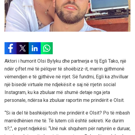
Aktori i humorit Olsi Bylyku dhe partnerja e tij Egli Tako, një
ndër çiftet më të pëlqyer të shoëbizz-it, marrin gjithmonë
vëmendjen e të gjithëve në rrjet. Së fundmi, Egli ka zhvilluar
një bisedë virtuale me ndjekësit e saj në rrjetin social
Instagram, ku ka zbuluar më shumë detaje nga jeta
personale, ndërsa ka zbuluar raportin me prindërit e Olsit.
“Si ia del të bashkëjetosh me prindërit e Olsit? Po të mbash
marrëdhënien me të. Të lutem cili është sekreti. Ke durim
ti?,”, e pyet ndjekësi. “Unë nuk shquhem për natyrën e duruar,