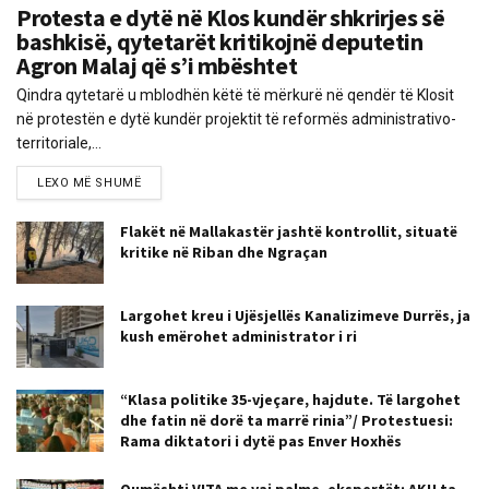
Protesta e dytë në Klos kundër shkrirjes së
bashkisë, qytetarët kritikojnë deputetin
Agron Malaj që s’i mbështet
Qindra qytetarë u mblodhën këtë të mërkurë në qendër të Klosit
në protestën e dytë kundër projektit të reformës administrativo-
territoriale,...
LEXO MË SHUMË
Flakët në Mallakastër jashtë kontrollit, situatë
kritike në Riban dhe Ngraçan
Largohet kreu i Ujësjellës Kanalizimeve Durrës, ja
kush emërohet administrator i ri
“Klasa politike 35-vjeçare, hajdute. Të largohet
dhe fatin në dorë ta marrë rinia”/ Protestuesi:
Rama diktatori i dytë pas Enver Hoxhës