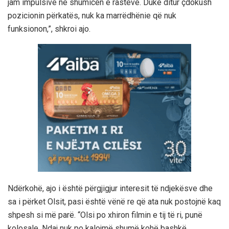
jam impulsive në shumicën e rasteve. Duke ditur çdokush
pozicionin përkatës, nuk ka marrëdhënie që nuk
funksionon,”, shkroi ajo.
Ndërkohë, ajo i është përgjigjur interesit të ndjekësve dhe
sa i përket Olsit, pasi është vënë re që ata nuk postojnë kaq
shpesh si më parë. “Olsi po xhiron filmin e tij të ri, punë
kolosale. Ndaj nuk po kalojmë shumë kohë bashkë.