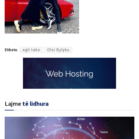
Etiketa:
egli tako
Olsi Bylyku
Lajme
të lidhura