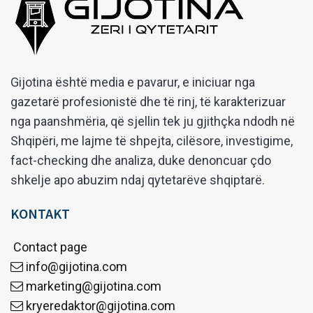
Gijotina është media e pavarur, e iniciuar nga
gazetarë profesionistë dhe të rinj, të karakterizuar
nga paanshmëria, që sjellin tek ju gjithçka ndodh në
Shqipëri, me lajme të shpejta, cilësore, investigime,
fact-checking dhe analiza, duke denoncuar çdo
shkelje apo abuzim ndaj qytetarëve shqiptarë.
KONTAKT
Contact page
info@gijotina.com
marketing@gijotina.com
kryeredaktor@gijotina.com