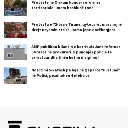
Protestë në Orikum kundër reformës
territoriale: Duam bashkinë tonë!
Protesta e 72-të në Tiranë, qytetarët marshojnë
drejt Kryeministrisë: Rama jepe dorëheqjen!
AMP publikon bilancin e korrikut: Janë referuar
54 raste në prokurori, 8 punonjës policie të
arrestuar dhe 6 nën hetim disiplinor
Ndërtimi 5-katësh pa leje në Qeparo/ “Furtunë”
në Polici, pezullohen 4 efektivë