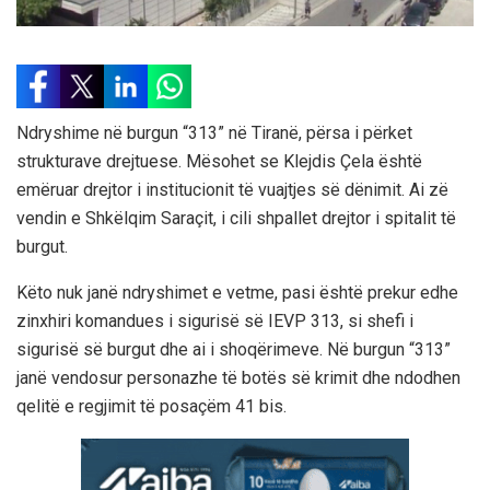
Ndryshime në burgun “313” në Tiranë, përsa i përket
strukturave drejtuese. Mësohet se Klejdis Çela është
emëruar drejtor i institucionit të vuajtjes së dënimit. Ai zë
vendin e Shkëlqim Saraçit, i cili shpallet drejtor i spitalit të
burgut.
Këto nuk janë ndryshimet e vetme, pasi është prekur edhe
zinxhiri komandues i sigurisë së IEVP 313, si shefi i
sigurisë së burgut dhe ai i shoqërimeve. Në burgun “313”
janë vendosur personazhe të botës së krimit dhe ndodhen
qelitë e regjimit të posaçëm 41 bis.