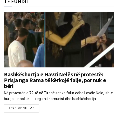
TË FUNDIT
Bashkëshortja e Havzi Nelës në protestë:
Prisja nga Rama të kërkojë falje, por nuk e
bëri
Në protestën e 72-të në Tiranë sot ka folur edhe Lavdie Nela, ish-e
burgosur politike e regjimit komunist dhe bashkëshortja...
LEXO MË SHUMË