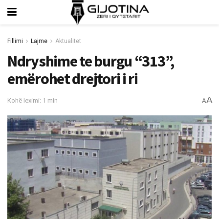
Fillimi
Lajme
Aktualitet
Ndryshime te burgu “313”,
emërohet drejtori i ri
A
Kohë leximi: 1 min
A