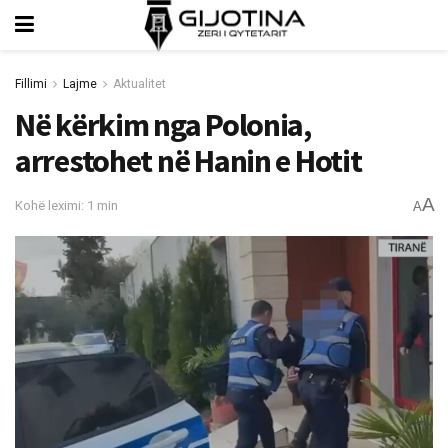
Fillimi
Lajme
Aktualitet
Në kërkim nga Polonia,
arrestohet në Hanin e Hotit
A
Kohë leximi: 1 min
A