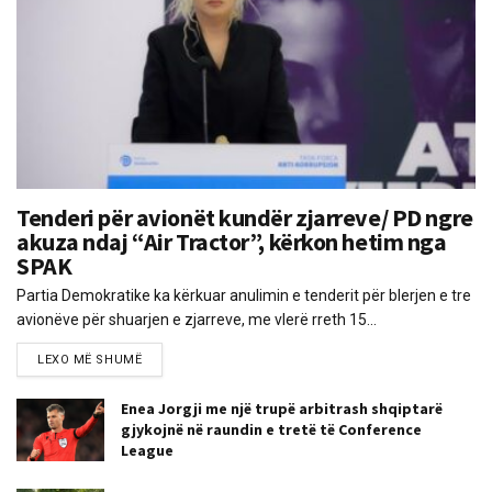
Tenderi për avionët kundër zjarreve/ PD ngre
akuza ndaj “Air Tractor”, kërkon hetim nga
SPAK
Partia Demokratike ka kërkuar anulimin e tenderit për blerjen e tre
avionëve për shuarjen e zjarreve, me vlerë rreth 15...
LEXO MË SHUMË
Enea Jorgji me një trupë arbitrash shqiptarë
gjykojnë në raundin e tretë të Conference
League