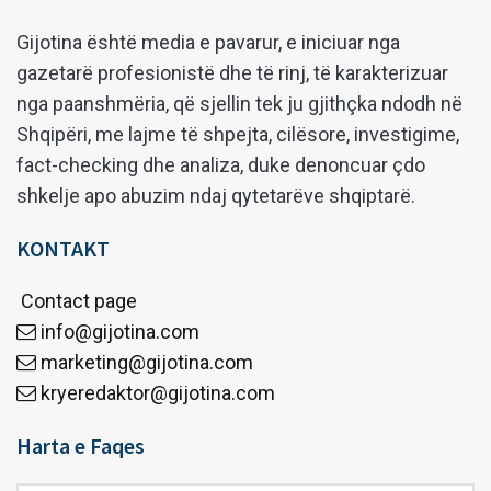
Gijotina është media e pavarur, e iniciuar nga
gazetarë profesionistë dhe të rinj, të karakterizuar
nga paanshmëria, që sjellin tek ju gjithçka ndodh në
Shqipëri, me lajme të shpejta, cilësore, investigime,
fact-checking dhe analiza, duke denoncuar çdo
shkelje apo abuzim ndaj qytetarëve shqiptarë.
KONTAKT
Contact page
info@gijotina.com
marketing@gijotina.com
kryeredaktor@gijotina.com
Harta e Faqes