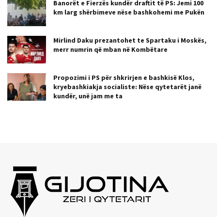
Banorët e Fierzës kundër draftit të PS: Jemi 100
km larg shërbimeve nëse bashkohemi me Pukën
Mirlind Daku prezantohet te Spartaku i Moskës,
merr numrin që mban në Kombëtare
Propozimi i PS për shkrirjen e bashkisë Klos,
kryebashkiakja socialiste: Nëse qytetarët janë
kundër, unë jam me ta