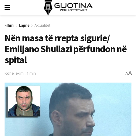
Fillimi
Lajme
Aktualitet
Nën masa të rrepta sigurie/
Emiljano Shullazi përfundon në
spital
A
Kohë leximi: 1 min
A