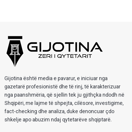
Gijotina është media e pavarur, e iniciuar nga
gazetarë profesionistë dhe të rinj, të karakterizuar
nga paanshmëria, që sjellin tek ju gjithçka ndodh në
Shqipëri, me lajme të shpejta, cilësore, investigime,
fact-checking dhe analiza, duke denoncuar çdo
shkelje apo abuzim ndaj qytetarëve shqiptarë.