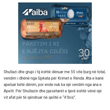
Shullazi dhe grupi i tij është dënuar me 55 vite burg në total,
vendim i dhënë nga Gjykata për Krimet e Rënda. Ata e kanë
apeluar këtë dënim, por ende nuk ka një vendim nga ana e
Apelit. Për Shullazin dhe pjesëtarët e tjerë është vënë një
vit afat për të qëndruar në qelitë e “41bis”.