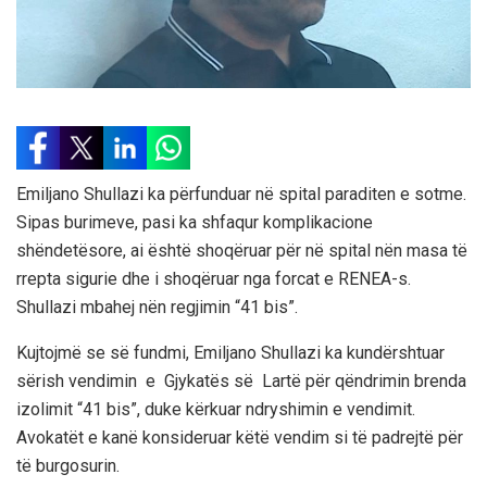
Emiljano Shullazi ka përfunduar në spital paraditen e sotme.
Sipas burimeve, pasi ka shfaqur komplikacione
shëndetësore, ai është shoqëruar për në spital nën masa të
rrepta sigurie dhe i shoqëruar nga forcat e RENEA-s.
Shullazi mbahej nën regjimin “41 bis”.
Kujtojmë se së fundmi, Emiljano Shullazi ka kundërshtuar
sërish vendimin e Gjykatës së Lartë për qëndrimin brenda
izolimit “41 bis”, duke kërkuar ndryshimin e vendimit.
Avokatët e kanë konsideruar këtë vendim si të padrejtë për
të burgosurin.