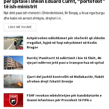
për spitale i shkon Eduard Currit, “portofolit”
të ish-ministrit
Një ditë pasi ish-ministri i Shëndetësisë, Ilir Beqaj, u lirua nga burgu
dhe kaloi në arrest shtëpie, drejtori i ri...
LEXO MË SHUMË
Ashpërsohen ndëshkimet për shoferët që shkelin
rregullat, hyjnë në fuqi ndryshimet në Kodin
Rrugor
Durrës/ Punëtorit të ndërtimit i bie të fikët, 40-
vjeçari ndërron jetë pasi u transportua në spital
Zjarri del jashtë kontrollit në Mallakastër, flakët
afrohen drejt fshatit Drenije
FSHF revokon mbështetjen për kandidaturën e
Gianni Infantinos për President të FIFA-s