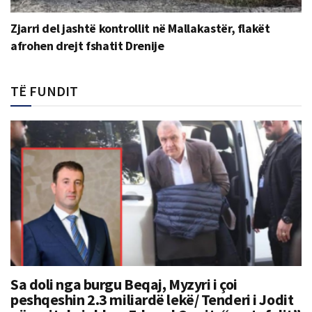
Zjarri del jashtë kontrollit në Mallakastër, flakët
afrohen drejt fshatit Drenije
TË FUNDIT
Sa doli nga burgu Beqaj, Myzyri i çoi
peshqeshin 2.3 miliardë lekë/ Tenderi i Jodit