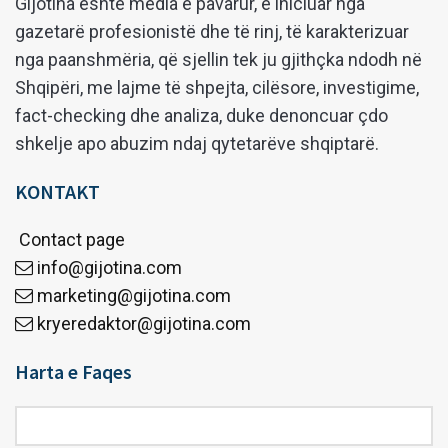
Gijotina është media e pavarur, e iniciuar nga
gazetarë profesionistë dhe të rinj, të karakterizuar
nga paanshmëria, që sjellin tek ju gjithçka ndodh në
Shqipëri, me lajme të shpejta, cilësore, investigime,
fact-checking dhe analiza, duke denoncuar çdo
shkelje apo abuzim ndaj qytetarëve shqiptarë.
KONTAKT
Contact page
info@gijotina.com
marketing@gijotina.com
kryeredaktor@gijotina.com
Harta e Faqes
Harta
e