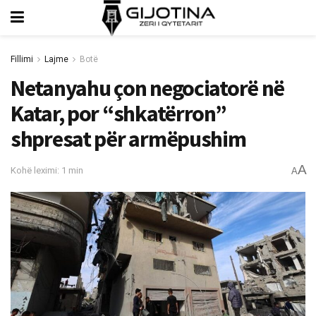
Fillimi
Lajme
Botë
Netanyahu çon negociatorë në
Katar, por “shkatërron”
shpresat për armëpushim
A
Kohë leximi: 1 min
A