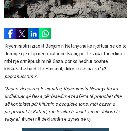
Kryeministri izraelit Benjamin Netanyahu ka njoftuar se do të
dërgojë një ekip negociator në Katar, për të vijuar bisedimet
mbi një armëpushim në Gaza, por ka hedhur poshtë
kërkesat e fundit të Hamasit, duke i cilësuar si “
të
papranueshme”.
“Sipas vlerësimit të situatës, Kryeministri Netanyahu ka
urdhëruar që ftesa për bisedime të afërta të pranohet dhe
që kontaktet për kthimin e pengjeve tona, mbi bazën e
propozimit të Katarit, me të cilin Izraeli ka rënë dakord të
vijojnë,
” thuhet në deklaratën e zyrës së tij.