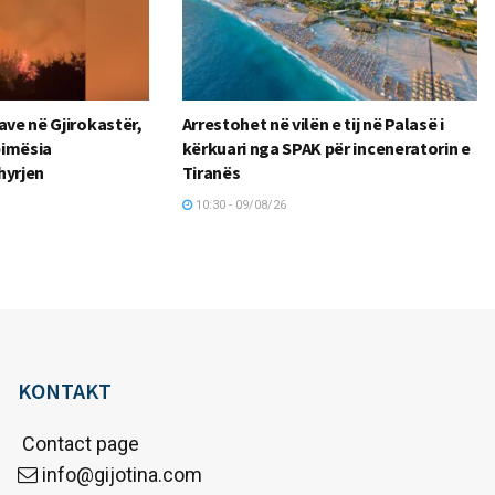
ave në Gjirokastër,
Arrestohet në vilën e tij në Palasë i
 bimësia
kërkuari nga SPAK për inceneratorin e
hyrjen
Tiranës
10:30 - 09/08/26
KONTAKT
Contact page
info@gijotina.com