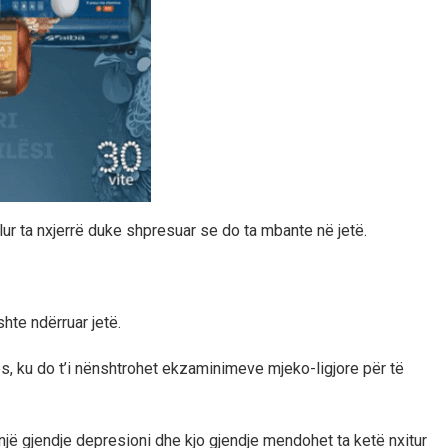
lur ta nxjerrë duke shpresuar se do ta mbante në jetë.
hte ndërruar jetë.
rës, ku do t’i nënshtrohet ekzaminimeve mjeko-ligjore për të
një gjendje depresioni dhe kjo gjendje mendohet ta ketë nxitur