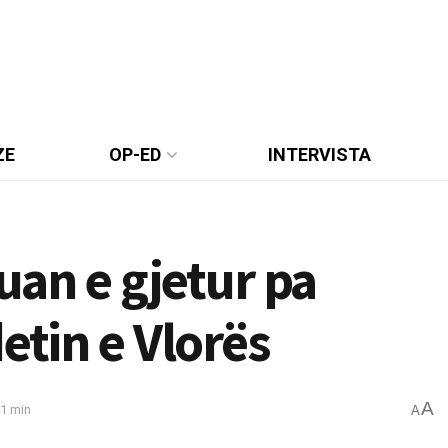
ZE
OP-ED
INTERVISTA
ruan e gjetur pa
etin e Vlorës
A
 1 min
A