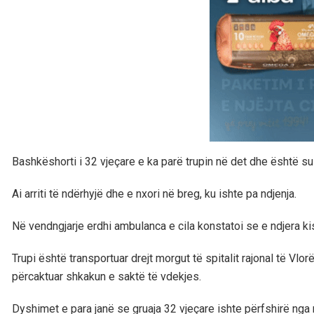
Bashkëshorti i 32 vjeçare e ka parë trupin në det dhe është su
Ai arriti të ndërhyjë dhe e nxori në breg, ku ishte pa ndjenja.
Në vendngjarje erdhi ambulanca e cila konstatoi se e ndjera kis
Trupi është transportuar drejt morgut të spitalit rajonal të Vlo
përcaktuar shkakun e saktë të vdekjes.
Dyshimet e para janë se gruaja 32 vjeçare ishte përfshirë nga 