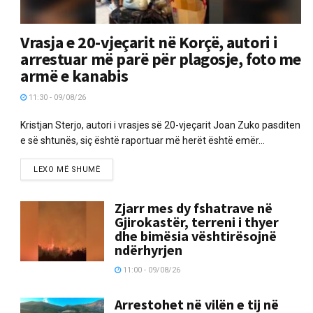
Vrasja e 20-vjeçarit në Korçë, autori i
arrestuar më parë për plagosje, foto me
armë e kanabis
11:30 - 09/08/26
Kristjan Sterjo, autori i vrasjes së 20-vjeçarit Joan Zuko pasditen
e së shtunës, siç është raportuar më herët është emër...
LEXO MË SHUMË
Zjarr mes dy fshatrave në
Gjirokastër, terreni i thyer
dhe bimësia vështirësojnë
ndërhyrjen
11:00 - 09/08/26
Arrestohet në vilën e tij në