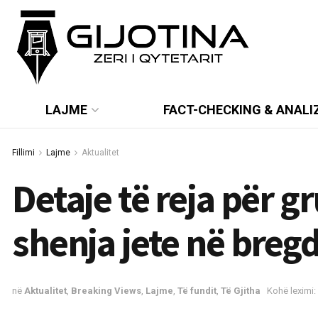
LAJME
FACT-CHECKING & ANALI
Fillimi
Lajme
Aktualitet
Detaje të reja për g
shenja jete në bregd
në
Aktualitet
,
Breaking Views
,
Lajme
,
Të fundit
,
Të Gjitha
Kohë leximi: