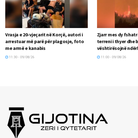
Vrasja e 20-vjeçarit në Korçë, autori i
Zjarr mes dy fshatr
arrestuar më parë për plagosje, foto
terreni i thyer dhe
me armë e kanabis
vështirësojnë ndër
11:30 - 09/08/26
11:00 - 09/08/26