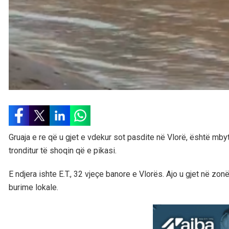
Gruaja e re që u gjet e vdekur sot pasdite në Vlorë, është mbytu
tronditur të shoqin që e pikasi.
E ndjera ishte E.T., 32 vjeçe banore e Vlorës. Ajo u gjet në zonën
burime lokale.