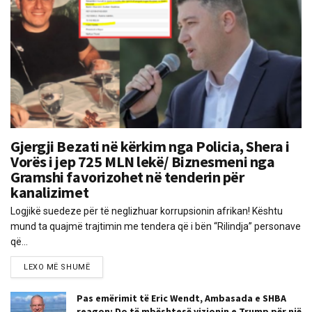
Gjergji Bezati në kërkim nga Policia, Shera i
Vorës i jep 725 MLN lekë/ Biznesmeni nga
Gramshi favorizohet në tenderin për
kanalizimet
Logjikë suedeze për të neglizhuar korrupsionin afrikan! Kështu
mund ta quajmë trajtimin me tendera që i bën “Rilindja” personave
që...
LEXO MË SHUMË
Pas emërimit të Eric Wendt, Ambasada e SHBA
reagon: Do të mbështesë vizionin e Trump për një