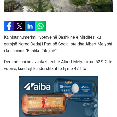
Ka nisur numërimi i votave në Bashkinë e Mirditës, ku
garojnë Ndrec Dedaj i Partisë Socialiste dhe Albert Melyshi
i koalicionit “Bashkë Fitojmë”.
Deri më tani në avantazh është Albert Melyshi me 52.9 % të
votave, kundrejt kundërshtarit të tij me 47.1 %.