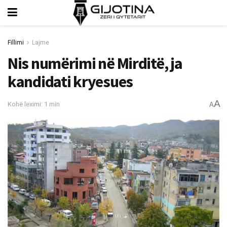
Fillimi
Lajme
Nis numërimi në Mirditë, ja
kandidati kryesues
A
Kohë leximi: 1 min
A