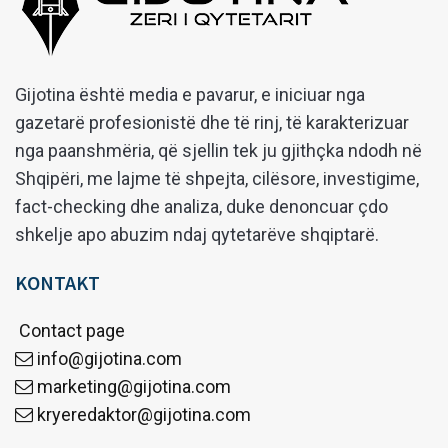
Gijotina është media e pavarur, e iniciuar nga
gazetarë profesionistë dhe të rinj, të karakterizuar
nga paanshmëria, që sjellin tek ju gjithçka ndodh në
Shqipëri, me lajme të shpejta, cilësore, investigime,
fact-checking dhe analiza, duke denoncuar çdo
shkelje apo abuzim ndaj qytetarëve shqiptarë.
KONTAKT
Contact page
info@gijotina.com
marketing@gijotina.com
kryeredaktor@gijotina.com