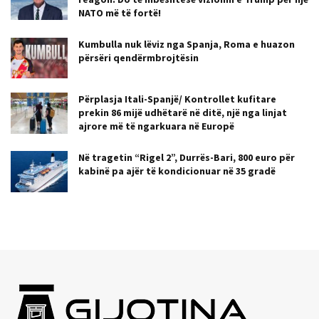
NATO më të fortë!
Kumbulla nuk lëviz nga Spanja, Roma e huazon
përsëri qendërmbrojtësin
Përplasja Itali-Spanjë/ Kontrollet kufitare
prekin 86 mijë udhëtarë në ditë, një nga linjat
ajrore më të ngarkuara në Europë
Në tragetin “Rigel 2”, Durrës-Bari, 800 euro për
kabinë pa ajër të kondicionuar në 35 gradë