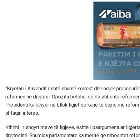
“Kryetari i Kuvendit është shumë korrekt dhe ndjek procedurë
reformën në drejtësi. Opozita betohej se do zhbënte reformën n
Presidenti ka kthyer në bllok ligjet që kanë të bëjnë me refor
shfaqin interes.
Kthimi i rishqyrtimeve të ligjeve, është i paargumentuar ligjë
drejtësinë. Shumica parlamentare ka meritë që mbështet reform