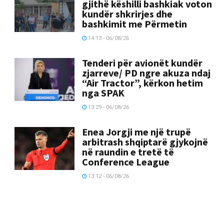
gjithë këshilli bashkiak voton
kundër shkrirjes dhe
bashkimit me Përmetin
14:13 - 06/08/26
Tenderi për avionët kundër
zjarreve/ PD ngre akuza ndaj
“Air Tractor”, kërkon hetim
nga SPAK
13:29 - 06/08/26
Enea Jorgji me një trupë
arbitrash shqiptarë gjykojnë
në raundin e tretë të
Conference League
13:12 - 06/08/26