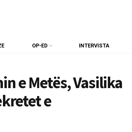
ZE
OP-ED
INTERVISTA
n e Metës, Vasilika
ekretet e