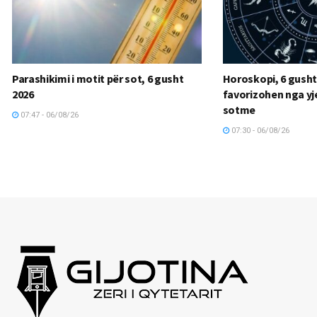
Parashikimi i motit për sot, 6 gusht
Horoskopi, 6 gusht
2026
favorizohen nga yje
sotme
07:47 - 06/08/26
07:30 - 06/08/26