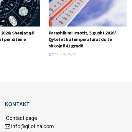
 2026/ Shenjat që
Parashikimi i motit, 5 gusht 2026/
t për ditën e
Qytetet ku temperaturat do të
shkojnë 41 gradë
07:45 - 05/08/26
KONTAKT
Contact page
info@gijotina.com