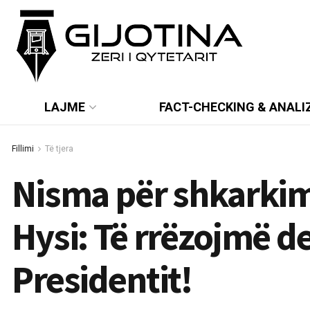
LAJME
FACT-CHECKING & ANALI
Fillimi
Të tjera
Nisma për shkarkimi
Hysi: Të rrëzojmë d
Presidentit!