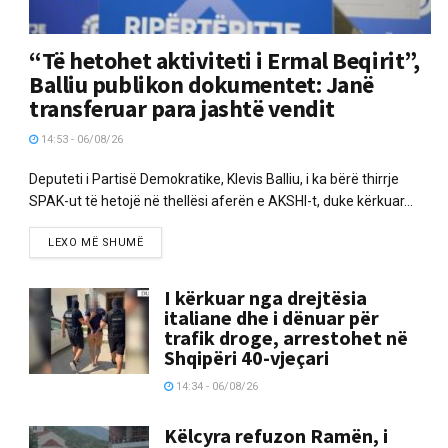
“Të hetohet aktiviteti i Ermal Beqirit”,
Balliu publikon dokumentet: Janë
transferuar para jashtë vendit
14:53 - 06/08/26
Deputeti i Partisë Demokratike, Klevis Balliu, i ka bërë thirrje
SPAK-ut të hetojë në thellësi aferën e AKSHI-t, duke kërkuar...
LEXO MË SHUMË
I kërkuar nga drejtësia
italiane dhe i dënuar për
trafik droge, arrestohet në
Shqipëri 40-vjeçari
14:34 - 06/08/26
Këlcyra refuzon Ramën, i