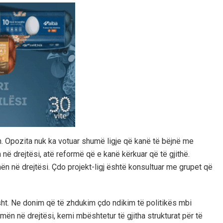
n. Opozita nuk ka votuar shumë ligje që kanë të bëjnë me
ë drejtësi, atë reformë që e kanë kërkuar që të gjithë.
mën në drejtësi. Çdo projekt-ligj është konsultuar me grupet që
risht. Ne donim që të zhdukim çdo ndikim të politikës mbi
ën në drejtësi, kemi mbështetur të gjitha strukturat për të