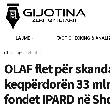
LAJME
FACT-CHECKING & ANALI
Fillimi
Lajme
Aktualitet
OLAF flet për skanda
keqpërdorën 33 mln
fondet IPARD në Shq