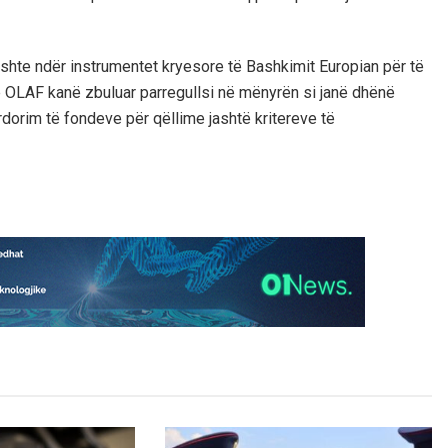
ishte ndër instrumentet kryesore të Bashkimit Europian për të
e OLAF kanë zbuluar parregullsi në mënyrën si janë dhënë
rdorim të fondeve për qëllime jashtë kritereve të