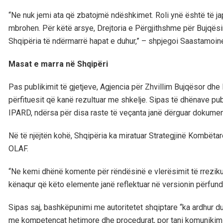
“Ne nuk jemi ata që zbatojmë ndëshkimet. Roli ynë është të 
mbrohen. Për këtë arsye, Drejtoria e Përgjithshme për Bujqës
Shqipëria të ndërmarrë hapat e duhur,” – shpjegoi Saastamoin
Masat e marra në Shqipëri
Pas publikimit të gjetjeve, Agjencia për Zhvillim Bujqësor dhe
përfituesit që kanë rezultuar me shkelje. Sipas të dhënave pub
IPARD, ndërsa për disa raste të veçanta janë dërguar dokumen
Në të njëjtën kohë, Shqipëria ka miratuar Strategjinë Kombët
OLAF.
“Ne kemi dhënë komente për rëndësinë e vlerësimit të rrezikut 
kënaqur që këto elemente janë reflektuar në versionin përfund
Sipas saj, bashkëpunimi me autoritetet shqiptare “ka ardhur duk
me kompetencat hetimore dhe procedurat, por tani komunikimi 