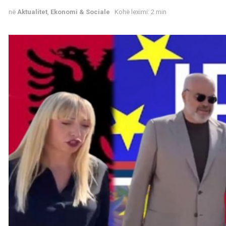
në
Aktualitet
,
Ekonomi & Sociale
Kohë leximi: 2 min