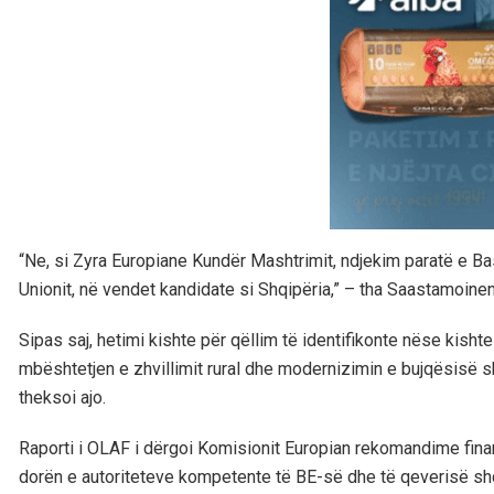
“Ne, si Zyra Europiane Kundër Mashtrimit, ndjekim paratë e Bas
Unionit, në vendet kandidate si Shqipëria,” – tha Saastamoinen
Sipas saj, hetimi kishte për qëllim të identifikonte nëse kish
mbështetjen e zhvillimit rural dhe modernizimin e bujqësisë s
theksoi ajo.
Raporti i OLAF i dërgoi Komisionit Europian rekomandime fina
dorën e autoriteteve kompetente të BE-së dhe të qeverisë shq