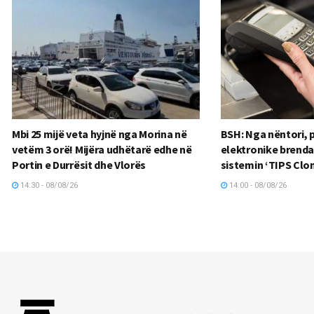
Mbi 25 mijë veta hyjnë nga Morina në
BSH: Nga nëntori, 
vetëm 3 orë! Mijëra udhëtarë edhe në
elektronike brend
Portin e Durrësit dhe Vlorës
sistemin ‘TIPS Clo
14:30 - 08/08/26
14:00 - 08/08/26