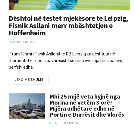
Dështoi në testet mjekësore te Leipzig,
Fisnik Asllani merr mbështetjen e
Hoffenheim
15:00 - 08/08/26
Transferimi i Fisnik Asllanit te RB Leipzig ka dështuar në
momentet e fundit, pavarësisht se marrëveshja mes palëve,
përfshi edhe...
LEXO MË SHUMË
Mbi 25 mijë veta hyjnë nga
Morina në vetëm 3 orë!
Mijëra udhëtarë edhe në
Portin e Durrësit dhe Vlorës
14:30 - 08/08/26