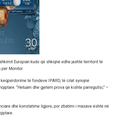
hkimit Europian kudo që shkojnë edhe jashtë territorit të
 për Monitor.
te keqpërdorime të fondeve IPARD, të cilat synojnë
hqiptare. “Hetuam dhe gjetëm prova që kishte parregullsi,” –
nciare dhe konstatime ligjore, por zbatimi i masave është në
iptare.