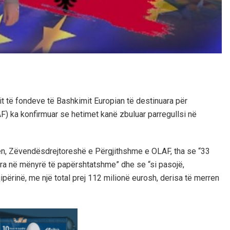
t të fondeve të Bashkimit Europian të destinuara për
F) ka konfirmuar se hetimet kanë zbuluar parregullsi në
en, Zëvendësdrejtoreshë e Përgjithshme e OLAF, tha se “33
rura në mënyrë të papërshtatshme” dhe se “si pasojë,
ërinë, me një total prej 112 milionë eurosh, derisa të merren