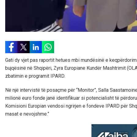
Gati dy vjet pas raportit hetues mbi mundësinë e keqpërdorimi
bujqësinë në Shqipëri, Zyra Europiane Kundër Mashtrimit (OLA
zbatimin e programit IPARD.
Në një intervistë të posaçme për “Monitor”, Salla Saastamoin
milionë euro fonde janë identifikuar si potencialisht të përdo
Komisioni Europian vendosi ngrirjen e fondeve IPARD për Shqip
masat e nevojshme.”