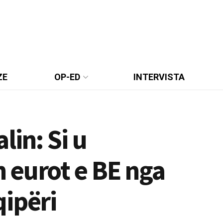
ZE
OP-ED
INTERVISTA
lin: Si u
 eurot e BE nga
ipëri