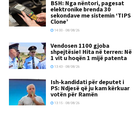
BSH: Nga nëntori, pagesat
elektronike brenda 30
sekondave me sistemin ‘TIPS
Clone’
14:00 - 08/08/26
Vendosen 1100 gjoba
shpejtësie! Hita në terren: Në
1 vit u hoqën 1 mijë patenta
13:43 - 08/08/26
Ish-kandidati për deputet i
PS: Ndjesë që ju kam kërkuar
votën për Ramën
13:15 - 08/08/26