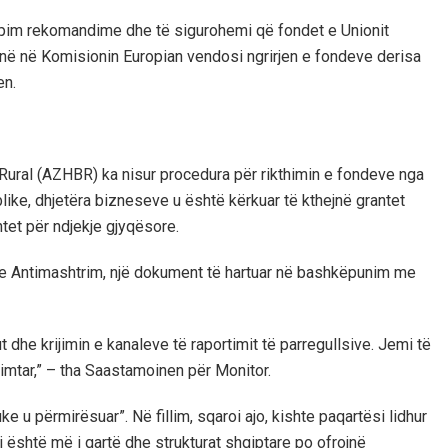
japim rekomandime dhe të sigurohemi që fondet e Unionit
inë në Komisionin Europian vendosi ngrirjen e fondeve derisa
en.
 Rural (AZHBR) ka nisur procedura për rikthimin e fondeve nga
like, dhjetëra bizneseve u është kërkuar të kthejnë grantet
tet për ndjekje gjyqësore.
are Antimashtrim, një dokument të hartuar në bashkëpunim me
dhe krijimin e kanaleve të raportimit të parregullsive. Jemi të
imtar,” – tha Saastamoinen për Monitor.
e u përmirësuar”. Në fillim, sqaroi ajo, kishte paqartësi lidhur
është më i qartë dhe strukturat shqiptare po ofrojnë