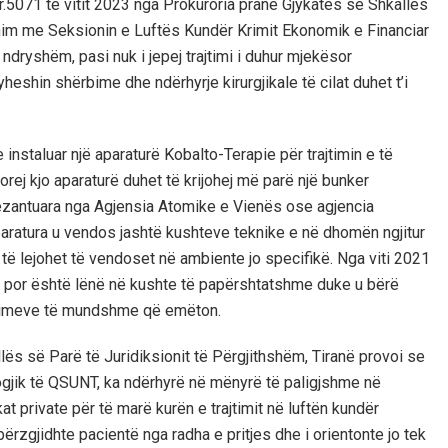
r.5071 të vitit 2023 nga Prokuroria pranë Gjykatës së Shkallës
unim me Seksionin e Luftës Kundër Krimit Ekonomik e Financiar
ndryshëm, pasi nuk i jepej trajtimi i duhur mjekësor
ryheshin shërbime dhe ndërhyrje kirurgjikale të cilat duhet t’i
 instaluar një aparaturë Kobalto-Terapie për trajtimin e të
ej kjo aparaturë duhet të krijohej më parë një bunker
rezantuara nga Agjensia Atomike e Vienës ose agjencia
aratura u vendos jashtë kushteve teknike e në dhomën ngjitur
d të lejohet të vendoset në ambiente jo specifikë. Nga viti 2021
im por është lënë në kushte të papërshtatshme duke u bërë
zatimeve të mundshme që emëton.
ës së Parë të Juridiksionit të Përgjithshëm, Tiranë provoi se
logjik të QSUNT, ka ndërhyrë në mënyrë të paligjshme në
at private për të marë kurën e trajtimit në luftën kundër
ërzgjidhte pacientë nga radha e pritjes dhe i orientonte jo tek