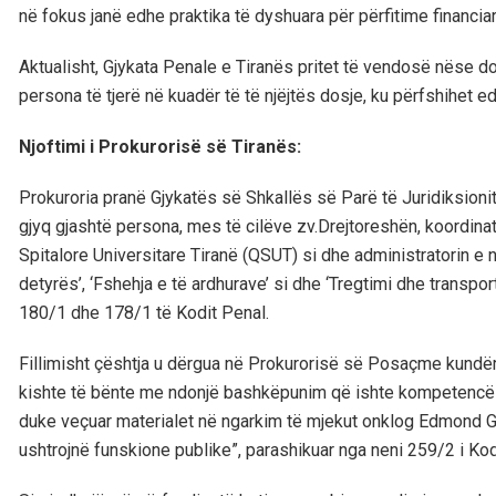
në fokus janë edhe praktika të dyshuara për përfitime financiare
Aktualisht, Gjykata Penale e Tiranës pritet të vendosë nëse do
persona të tjerë në kuadër të të njëjtës dosje, ku përfshihet ed
Njoftimi i Prokurorisë së Tiranës:
Prokuroria pranë Gjykatës së Shkallës së Parë të Juridiksioni
gjyq gjashtë persona, mes të cilëve zv.Drejtoreshën, koordinat
Spitalore Universitare Tiranë (QSUT) si dhe administratorin e
detyrës’, ‘Fshehja e të ardhurave’ si dhe ‘Tregtimi dhe transpo
180/1 dhe 178/1 të Kodit Penal.
Fillimisht çështja u dërgua në Prokurorisë së Posaçme kundër
kishte të bënte me ndonjë bashkëpunim që ishte kompetencë lë
duke veçuar materialet në ngarkim të mjekut onklog Edmond G
ushtrojnë funskione publike”, parashikuar nga neni 259/2 i Kod