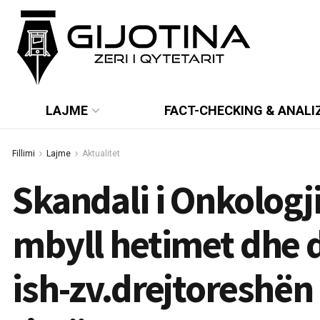
LAJME
FACT-CHECKING & ANALI
Fillimi
Lajme
Aktualitet
Skandali i Onkologj
mbyll hetimet dhe 
ish-zv.drejtoreshën