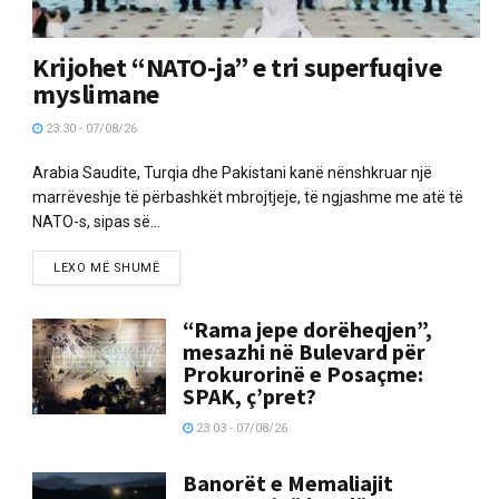
Krijohet “NATO-ja” e tri superfuqive
myslimane
23:30 - 07/08/26
Arabia Saudite, Turqia dhe Pakistani kanë nënshkruar një
marrëveshje të përbashkët mbrojtjeje, të ngjashme me atë të
NATO-s, sipas së...
LEXO MË SHUMË
“Rama jepe dorëheqjen”,
mesazhi në Bulevard për
Prokurorinë e Posaçme:
SPAK, ç’pret?
23:03 - 07/08/26
Banorët e Memaliajit