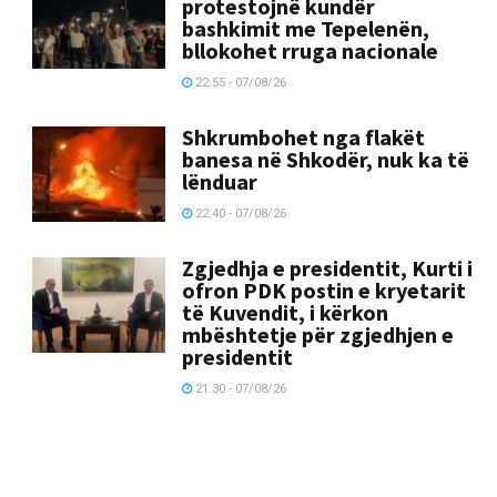
protestojnë kundër
bashkimit me Tepelenën,
bllokohet rruga nacionale
22:55 - 07/08/26
Shkrumbohet nga flakët
banesa në Shkodër, nuk ka të
lënduar
22:40 - 07/08/26
Zgjedhja e presidentit, Kurti i
ofron PDK postin e kryetarit
të Kuvendit, i kërkon
mbështetje për zgjedhjen e
presidentit
21:30 - 07/08/26