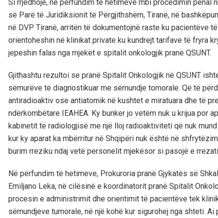
Si rrjedhojë, në përfundim të hetimeve mbi procedimin penal n
së Parë të Juridiksionit të Përgjithshëm, Tiranë, në bashkëp
në DVP Tiranë, arritën të dokumentojnë raste ku pacientëve të 
orientoheshin në klinikat private ku kundrejt tarifave të fryra k
jepeshin falas nga mjekët e spitalit onkologjik pranë QSUNT.
Gjithashtu rezultoi se pranë Spitalit Onkologjik në QSUNT ishte
sëmurëve të diagnostikuar me sëmundje tomorale. Që të përdor
antiradioaktiv ose antiatomik në kushtet e miratuara dhe të p
ndërkombëtare IEAHEA. Ky bunker jo vetëm nuk u krijua por ap
kabinetit të radiologjisë me një lloj radioaktiviteti që nuk mun
kur ky aparat ka mbërritur në Shqipëri nuk është në shfrytëz
burim rreziku ndaj vetë personelit mjekësor si pasojë e rre
Në përfundim të hetimeve, Prokuroria pranë Gjykatës së Shkall
Emiljano Leka, në cilësinë e koordinatorit pranë Spitalit Onko
procesin e administrimit dhe orientimit të pacientëve tek klinik
sëmundjeve tumorale, në një kohë kur sigurohej nga shteti. Ai p