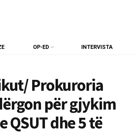
ZE
OP-ED
INTERVISTA
ikut/ Prokuroria
dërgon për gjykim
 e QSUT dhe 5 të