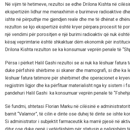
Në vijim të hetimeve, rezultoi se edhe Drilona Kishta në cilësi
ekspertizën lidhur me menaxhimin e burimeve radioaktive dhe 
ishte në përputhje me gjendjen reale dhe me të dhënat e dhën
rezulton se kjo ekspertizë është kryer përpara procesit të poros
një vendimi për porositjen e një burimi radioaktiv që nuk ësht
kësaj veprimtarie është shkaktuar dëm ekonomik për institucion
Drilona Kishta rezulton se ka konsumuar veprën penale të “Shp
Përsa i përket Halil Gashi rezultoi se ai nuk ka lëshuar fatura
duke përfshirë shërbime si skaner dhe mamografi, si dhe ka le
lëshuar fatura tatimore për shërbimet dhe operacionet e kryera
regjistrim ligjor dhe ka përfituar materialisht nga ky sistem i 
pandehuri Halil Gashi ka konsumuar veprën penale të “Fshehja
Së fundmi, shtetasi Florian Marku në cilësinë e administratorit
barnit “Valamor”, të cilin e dinte ose duhej të dinte se isht
Si administrator i subjektit farmaceutik ka marrë pjesë në akti
ditur ose duke qenë i vetëdijshëm për statusin e paligjshëm t