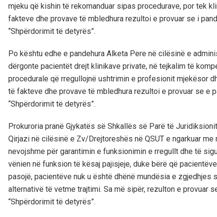
mjeku që kishin të rekomanduar sipas procedurave, por tek klin
fakteve dhe provave të mbledhura rezultoi e provuar se i pan
“Shpërdorimit të detyrës”.
Po kështu edhe e pandehura Alketa Pere në cilësinë e adminis
dërgonte pacientët drejt klinikave private, në tejkalim të kom
procedurale që rregullojnë ushtrimin e profesionit mjekësor 
të fakteve dhe provave të mbledhura rezultoi e provuar se e
“Shpërdorimit të detyrës”.
Prokuroria pranë Gjykatës së Shkallës së Parë të Juridiksioni
Qirjazi në cilësinë e Zv/Drejtoreshës në QSUT e ngarkuar me 
nevojshme për garantimin e funksionimin e rregullt dhe të sigur
vënien në funksion të kësaj pajisjeje, duke bërë që pacientëv
pasojë, pacientëve nuk u është dhënë mundësia e zgjedhjes së
alternativë të vetme trajtimi. Sa më sipër, rezulton e provuar
“Shpërdorimit të detyrës”.