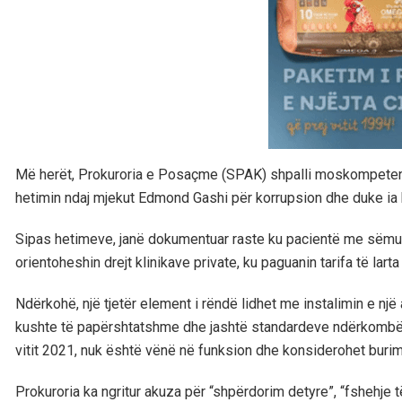
Më herët, Prokuroria e Posaçme (SPAK) shpalli moskompetenc
hetimin ndaj mjekut Edmond Gashi për korrupsion dhe duke ia k
Sipas hetimeve, janë dokumentuar raste ku pacientë me sëmundj
orientoheshin drejt klinikave private, ku paguanin tarifa të lar
Ndërkohë, një tjetër element i rëndë lidhet me instalimin e një 
kushte të papërshtatshme dhe jashtë standardeve ndërkombëtar
vitit 2021, nuk është vënë në funksion dhe konsiderohet burim
Prokuroria ka ngritur akuza për “shpërdorim detyre”, “fshehje 