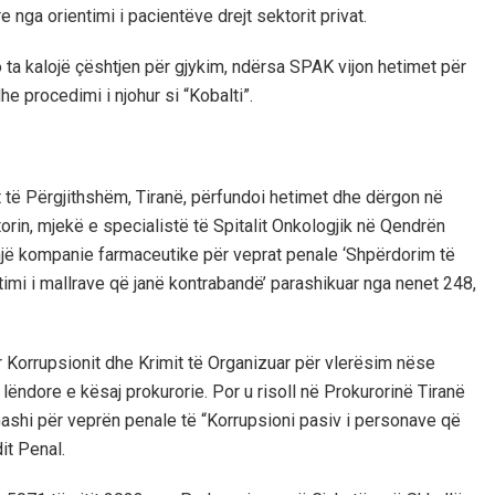
 nga orientimi i pacientëve drejt sektorit privat.
 ta kalojë çështjen për gjykim, ndërsa SPAK vijon hetimet për
he procedimi i njohur si “Kobalti”.
t të Përgjithshëm, Tiranë, përfundoi hetimet dhe dërgon në
orin, mjekë e specialistë të Spitalit Onkologjik në Qendrën
 një kompanie farmaceutike për veprat penale ‘Shpërdorim të
rtimi i mallrave që janë kontrabandë’ parashikuar nga nenet 248,
 Korrupsionit dhe Krimit të Organizuar për vlerësim nëse
ndore e kësaj prokurorie. Por u risoll në Prokurorinë Tiranë
ashi për veprën penale të “Korrupsioni pasiv i personave që
it Penal.