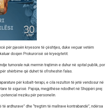
ë për pjesën kryesore të çështjes, duke veçuar vetëm
aluar dosjen Prokurorisë së kryeqytetit.
e tumorale nuk merrnin trajtimin e duhur në spital publik, por
ta për shërbime që duhet të ofroheshin falas.
aparature për kobalt-terapi, e cila rezulton të jetë vendosur në
e të sigurisë. Pajisja, megjithëse ndodhet në Shqipëri prej
 potencial rreziku për personelin.
të të ardhurave” dhe “tregtim të mallrave kontrabandë”, ndërsa