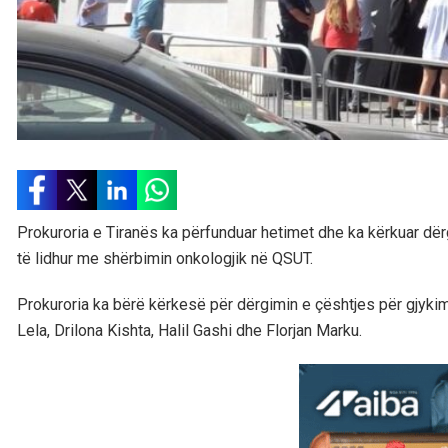
Prokuroria e Tiranës ka përfunduar hetimet dhe ka kërkuar dë
të lidhur me shërbimin onkologjik në QSUT.
Prokuroria ka bërë kërkesë për dërgimin e çështjes për gjykim 
Lela, Drilona Kishta, Halil Gashi dhe Florjan Marku.