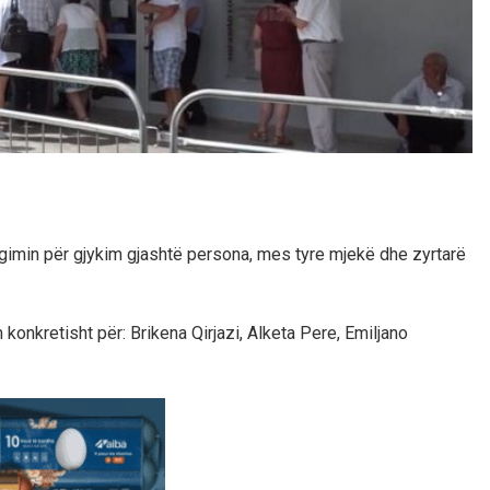
rgimin për gjykim gjashtë persona, mes tyre mjekë dhe zyrtarë
konkretisht për: Brikena Qirjazi, Alketa Pere, Emiljano