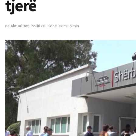
tjerë
në
Aktualitet
,
Politikë
Kohë leximi: 5 min