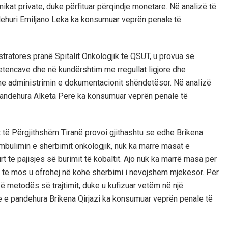
ikat private, duke përfituar përqindje monetare. Në analizë të
dehuri Emiljano Leka ka konsumuar veprën penale të
tratores pranë Spitalit Onkologjik të QSUT, u provua se
petencave dhe në kundërshtim me rregullat ligjore dhe
dhe administrimin e dokumentacionit shëndetësor. Në analizë
 pandehura Alketa Pere ka konsumuar veprën penale të
t të Përgjithshëm Tiranë provoi gjithashtu se edhe Brikena
mbulimin e shërbimit onkologjik, nuk ka marrë masat e
t të pajisjes së burimit të kobaltit. Ajo nuk ka marrë masa për
e të mos u ofrohej në kohë shërbimi i nevojshëm mjekësor. Për
 metodës së trajtimit, duke u kufizuar vetëm në një
 se e pandehura Brikena Qirjazi ka konsumuar veprën penale të