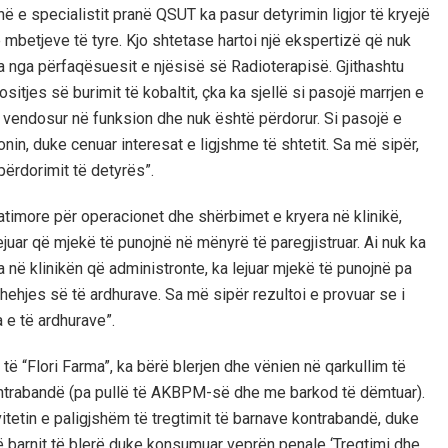
në e specialistit pranë QSUT ka pasur detyrimin ligjor të kryejë
mbetjeve të tyre. Kjo shtetase hartoi një ekspertizë që nuk
a nga përfaqësuesit e njësisë së Radioterapisë. Gjithashtu
itjes së burimit të kobaltit, çka ka sjellë si pasojë marrjen e
ë vendosur në funksion dhe nuk është përdorur. Si pasojë e
in, duke cenuar interesat e ligjshme të shtetit. Sa më sipër,
ërdorimit të detyrës”.
 tatimore për operacionet dhe shërbimet e kryera në klinikë,
juar që mjekë të punojnë në mënyrë të paregjistruar. Ai nuk ka
 në klinikën që administronte, ka lejuar mjekë të punojnë pa
fshehjes së të ardhurave. Sa më sipër rezultoi e provuar se i
 e të ardhurave”.
 të “Flori Farma”, ka bërë blerjen dhe vënien në qarkullim të
e kontrabandë (pa pullë të AKBPM-së dhe me barkod të dëmtuar).
vitetin e paligjshëm të tregtimit të barnave kontrabandë, duke
ë barnit të blerë duke konsumuar veprën penale ‘Tregtimi dhe