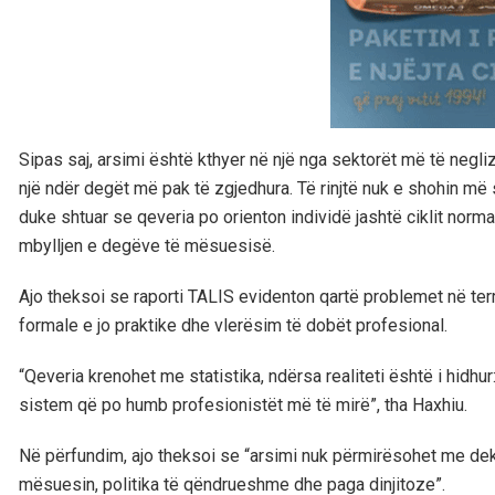
Sipas saj, arsimi është kthyer në një nga sektorët më të negli
një ndër degët më pak të zgjedhura. Të rinjtë nuk e shohin më 
duke shtuar se qeveria po orienton individë jashtë ciklit nor
mbylljen e degëve të mësuesisë.
Ajo theksoi se raporti TALIS evidenton qartë problemet në terr
formale e jo praktike dhe vlerësim të dobët profesional.
“Qeveria krenohet me statistika, ndërsa realiteti është i hidh
sistem që po humb profesionistët më të mirë”, tha Haxhiu.
Në përfundim, ajo theksoi se “arsimi nuk përmirësohet me dek
mësuesin, politika të qëndrueshme dhe paga dinjitoze”.