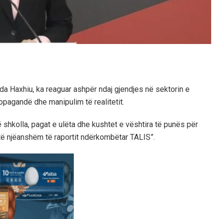
da Haxhiu, ka reaguar ashpër ndaj gjendjes në sektorin e
opagandë dhe manipulim të realitetit.
ë shkolla, pagat e ulëta dhe kushtet e vështira të punës për
ë njëanshëm të raportit ndërkombëtar TALIS”.