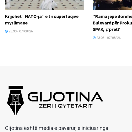
Krijohet “NATO-ja” e tri superfuqive
“Rama jepe dorëhe
myslimane
Bulevard për Proku
SPAK, ç’pret?
23:30 - 07/08/26
23:03 - 07/08/26
Gijotina është media e pavarur, e iniciuar nga