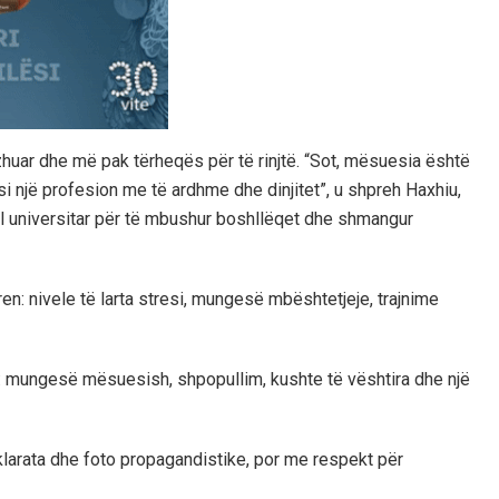
zhuar dhe më pak tërheqës për të rinjtë. “Sot, mësuesia është
si një profesion me të ardhme dhe dinjitet”, u shpreh Haxhiu,
mal universitar për të mbushur boshllëqet dhe shmangur
en: nivele të larta stresi, mungesë mbështetjeje, trajnime
ur: mungesë mësuesish, shpopullim, kushte të vështira dhe një
larata dhe foto propagandistike, por me respekt për