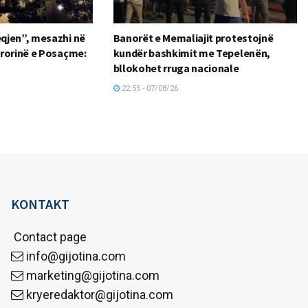
qjen”, mesazhi në
Banorët e Memaliajit protestojnë
rorinë e Posaçme:
kundër bashkimit me Tepelenën,
bllokohet rruga nacionale
22:55 - 07/08/26
KONTAKT
Contact page
info@gijotina.com
marketing@gijotina.com
kryeredaktor@gijotina.com