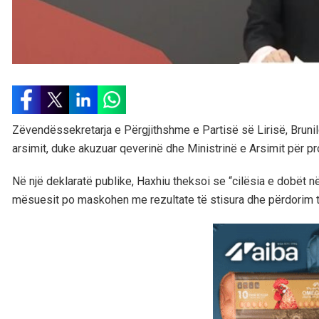
Zëvendëssekretarja e Përgjithshme e Partisë së Lirisë, Brunil
arsimit, duke akuzuar qeverinë dhe Ministrinë e Arsimit për pr
Në një deklaratë publike, Haxhiu theksoi se “cilësia e dobët n
mësuesit po maskohen me rezultate të stisura dhe përdorim t