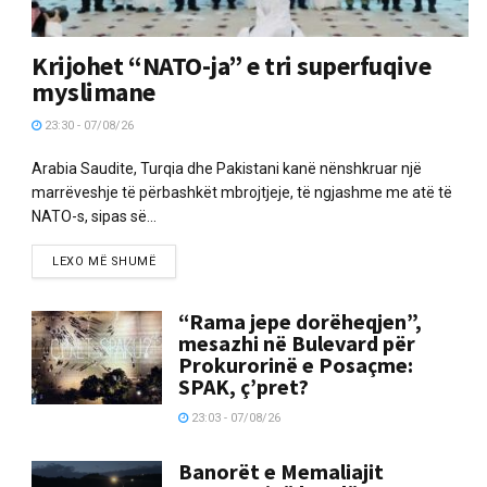
Krijohet “NATO-ja” e tri superfuqive
myslimane
23:30 - 07/08/26
Arabia Saudite, Turqia dhe Pakistani kanë nënshkruar një
marrëveshje të përbashkët mbrojtjeje, të ngjashme me atë të
NATO-s, sipas së...
LEXO MË SHUMË
“Rama jepe dorëheqjen”,
mesazhi në Bulevard për
Prokurorinë e Posaçme:
SPAK, ç’pret?
23:03 - 07/08/26
Banorët e Memaliajit