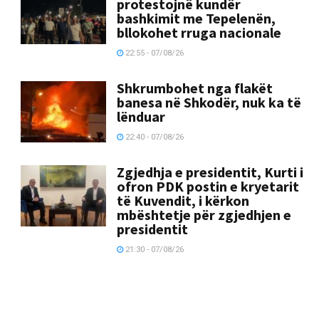
protestojnë kundër
bashkimit me Tepelenën,
bllokohet rruga nacionale
22:55 - 07/08/26
Shkrumbohet nga flakët
banesa në Shkodër, nuk ka të
lënduar
22:40 - 07/08/26
Zgjedhja e presidentit, Kurti i
ofron PDK postin e kryetarit
të Kuvendit, i kërkon
mbështetje për zgjedhjen e
presidentit
21:30 - 07/08/26