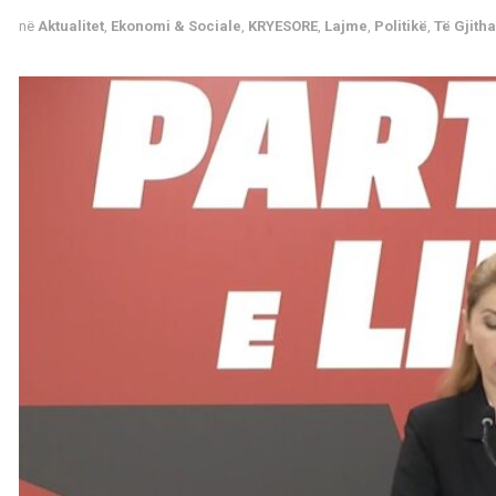
në
Aktualitet
,
Ekonomi & Sociale
,
KRYESORE
,
Lajme
,
Politikë
,
Të Gjitha