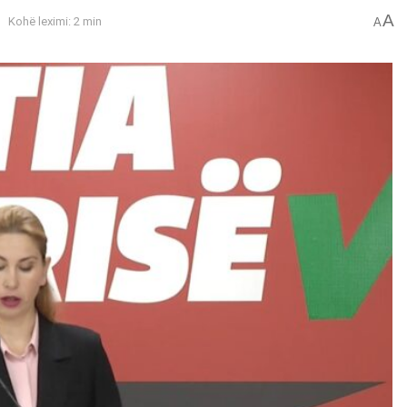
A
Kohë leximi: 2 min
A