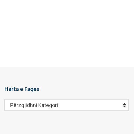
Harta e Faqes
Harta
Përzgjidhni Kategori
e
Faqes