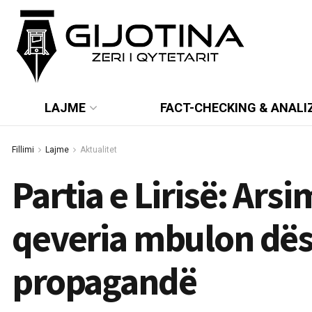
LAJME
FACT-CHECKING & ANALI
Fillimi
Lajme
Aktualitet
Partia e Lirisë: Arsim
qeveria mbulon dë
propagandë