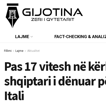
LAJME
FACT-CHECKING & ANALI
Fillimi
Lajme
Aktualitet
Pas 17 vitesh në kë
shqiptari i dënuar p
Itali