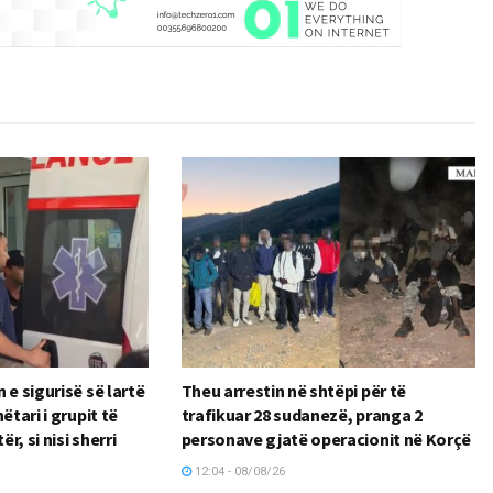
 e sigurisë së lartë
Theu arrestin në shtëpi për të
ëtari i grupit të
trafikuar 28 sudanezë, pranga 2
ër, si nisi sherri
personave gjatë operacionit në Korçë
12:04 - 08/08/26