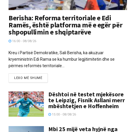
Berisha: Reforma territoriale e Edi
Ramës, është platforma më e egër për
shpopullimin e shqiptarëve
16:00 - 08/08/26
Kreu i Partisë Demokratike, Sali Berisha, ka akuzuar
kryeministrin Edi Rama se ka humbur legjitimitetin dhe se
përmes reformës territoriale...
LEXO MË SHUMË
Dështoi në testet mjekësore
te Leipzig, Fisnik Asllani merr
mbështetjen e Hoffenheim
15:00 - 08/08/26
Mbi 25 mijë veta hyjnë nga