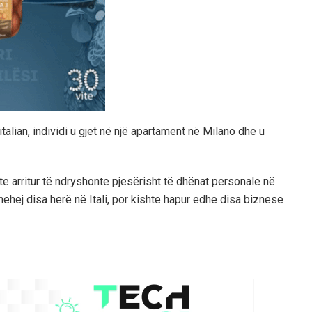
 italian, individi u gjet në një apartament në Milano dhe u
hte arritur të ndryshonte pjesërisht të dhënat personale në
thehej disa herë në Itali, por kishte hapur edhe disa biznese