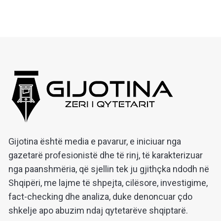
Gijotina është media e pavarur, e iniciuar nga
gazetarë profesionistë dhe të rinj, të karakterizuar
nga paanshmëria, që sjellin tek ju gjithçka ndodh në
Shqipëri, me lajme të shpejta, cilësore, investigime,
fact-checking dhe analiza, duke denoncuar çdo
shkelje apo abuzim ndaj qytetarëve shqiptarë.