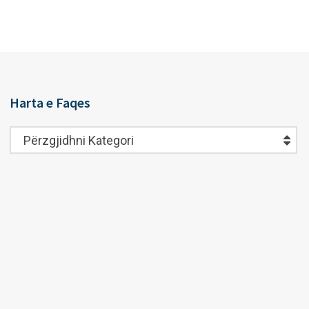
Harta e Faqes
Harta
Përzgjidhni Kategori
e
Faqes