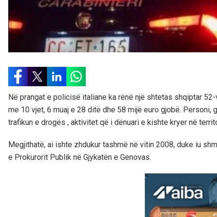
Në prangat e policisë italiane ka rënë një shtetas shqiptar 52-
me 10 vjet, 6 muaj e 28 ditë dhe 58 mijë euro gjobë. Personi,
trafikun e drogës , aktivitet që i dënuari e kishte kryer në ter
Megjithatë, ai ishte zhdukur tashmë në vitin 2008, duke iu sh
e Prokurorit Publik në Gjykatën e Genovas.