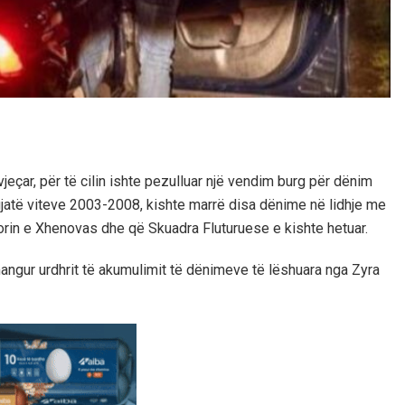
vjeçar, për të cilin ishte pezulluar një vendim burg për dënim
 gjatë viteve 2003-2008, kishte marrë disa dënime në lidhje me
ritorin e Xhenovas dhe që Skuadra Fluturuese e kishte hetuar.
mangur urdhrit të akumulimit të dënimeve të lëshuara nga Zyra