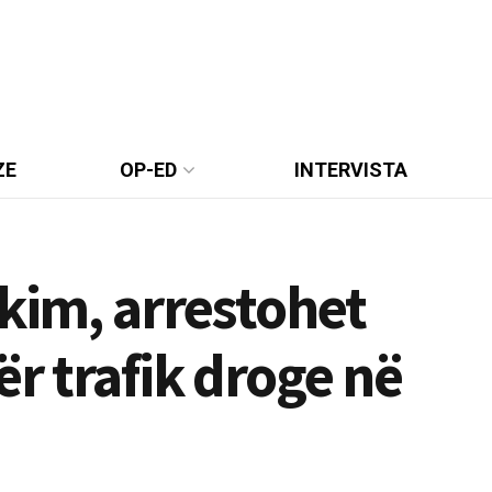
ZE
OP-ED
INTERVISTA
rkim, arrestohet
ër trafik droge në