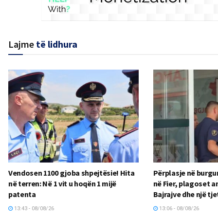
Lajme
të lidhura
Vendosen 1100 gjoba shpejtësie! Hita
Përplasje në burgun
në terren: Në 1 vit u hoqën 1 mijë
në Fier, plagoset an
patenta
Bajrajve dhe një tjet
13:43 - 08/08/26
13:06 - 08/08/26