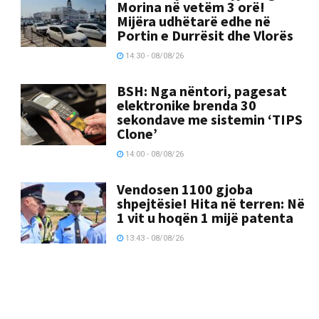
Morina në vetëm 3 orë!
Mijëra udhëtarë edhe në
Portin e Durrësit dhe Vlorës
14:30 - 08/08/26
BSH: Nga nëntori, pagesat
elektronike brenda 30
sekondave me sistemin ‘TIPS
Clone’
14:00 - 08/08/26
Vendosen 1100 gjoba
shpejtësie! Hita në terren: Në
1 vit u hoqën 1 mijë patenta
13:43 - 08/08/26