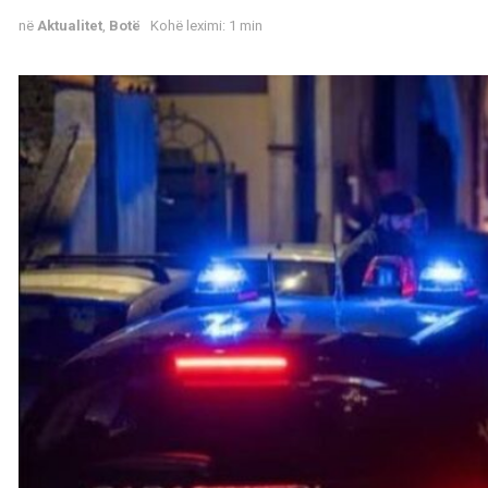
në
Aktualitet
,
Botë
Kohë leximi: 1 min