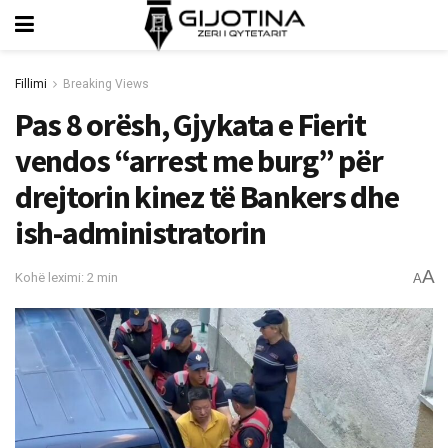
Fillimi
Breaking Views
Pas 8 orësh, Gjykata e Fierit
vendos “arrest me burg” për
drejtorin kinez të Bankers dhe
ish-administratorin
A
Kohë leximi: 2 min
A