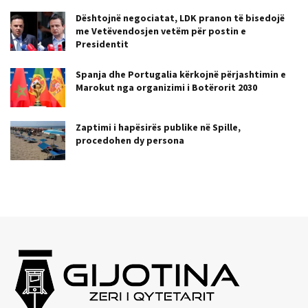
Dështojnë negociatat, LDK pranon të bisedojë
me Vetëvendosjen vetëm për postin e
Presidentit
Spanja dhe Portugalia kërkojnë përjashtimin e
Marokut nga organizimi i Botërorit 2030
Zaptimi i hapësirës publike në Spille,
procedohen dy persona