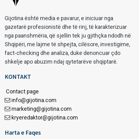
Gijotina është media e pavarur, e iniciuar nga
gazetarë profesionistë dhe të rinj, të karakterizuar
nga paanshmëria, që sjellin tek ju gjithçka ndodh në
Shqipëri, me lajme të shpejta, cilësore, investigime,
fact-checking dhe analiza, duke denoncuar çdo
shkelje apo abuzim ndaj qytetarëve shqiptarë.
KONTAKT
Contact page
info@gijotina.com
marketing@gijotina.com
kryeredaktor@gijotina.com
Harta e Faqes