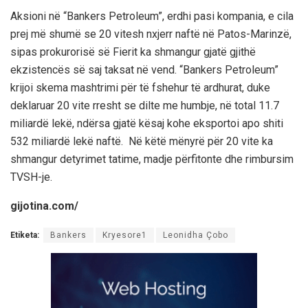
Aksioni në “Bankers Petroleum”, erdhi pasi kompania, e cila
prej më shumë se 20 vitesh nxjerr naftë në Patos-Marinzë,
sipas prokurorisë së Fierit ka shmangur gjatë gjithë
ekzistencës së saj taksat në vend. “Bankers Petroleum”
krijoi skema mashtrimi për të fshehur të ardhurat, duke
deklaruar 20 vite rresht se dilte me humbje, në total 11.7
miliardë lekë, ndërsa gjatë kësaj kohe eksportoi apo shiti
532 miliardë lekë naftë. Në këtë mënyrë për 20 vite ka
shmangur detyrimet tatime, madje përfitonte dhe rimbursim
TVSH-je.
gijotina.com/
Etiketa:
Bankers
Kryesore1
Leonidha Çobo