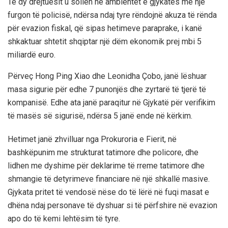
Të dy drejtuesit u sollën në ambientet e gjykatës me një
furgon të policisë, ndërsa ndaj tyre rëndojnë akuza të rënda
për evazion fiskal, që sipas hetimeve paraprake, i kanë
shkaktuar shtetit shqiptar një dëm ekonomik prej mbi 5
miliardë euro.
Përveç Hong Ping Xiao dhe Leonidha Çobo, janë lëshuar
masa sigurie për edhe 7 punonjës dhe zyrtarë të tjerë të
kompanisë. Edhe ata janë paraqitur në Gjykatë për verifikim
të masës së sigurisë, ndërsa 5 janë ende në kërkim.
Hetimet janë zhvilluar nga Prokuroria e Fierit, në
bashkëpunim me strukturat tatimore dhe policore, dhe
lidhen me dyshime për deklarime të rreme tatimore dhe
shmangie të detyrimeve financiare në një shkallë masive.
Gjykata pritet të vendosë nëse do të lërë në fuqi masat e
dhëna ndaj personave të dyshuar si të përfshire në evazion
apo do të kemi lehtësim të tyre.