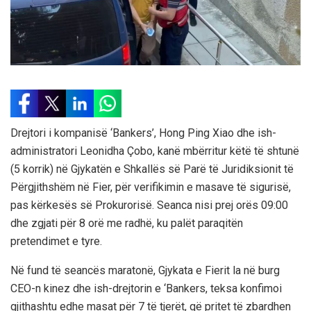
Drejtori i kompanisë ‘Bankers’, Hong Ping Xiao dhe ish-
administratori Leonidha Çobo, kanë mbërritur këtë të shtunë
(5 korrik) në Gjykatën e Shkallës së Parë të Juridiksionit të
Përgjithshëm në Fier, për verifikimin e masave të sigurisë,
pas kërkesës së Prokurorisë. Seanca nisi prej orës 09:00
dhe zgjati për 8 orë me radhë, ku palët paraqitën
pretendimet e tyre.
Në fund të seancës maratonë, Gjykata e Fierit la në burg
CEO-n kinez dhe ish-drejtorin e ‘Bankers, teksa konfimoi
gjithashtu edhe masat për 7 të tjerët, që pritet të zbardhen