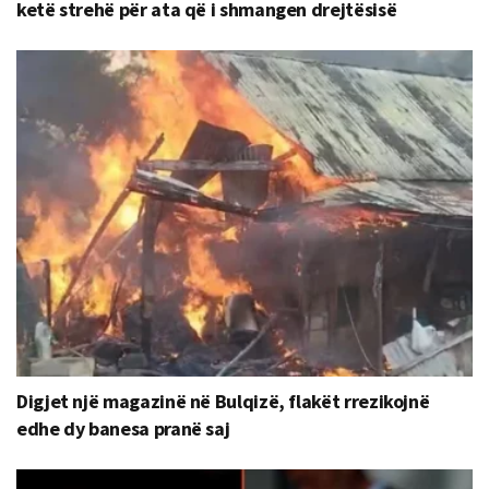
ketë strehë për ata që i shmangen drejtësisë
Digjet një magazinë në Bulqizë, flakët rrezikojnë
edhe dy banesa pranë saj