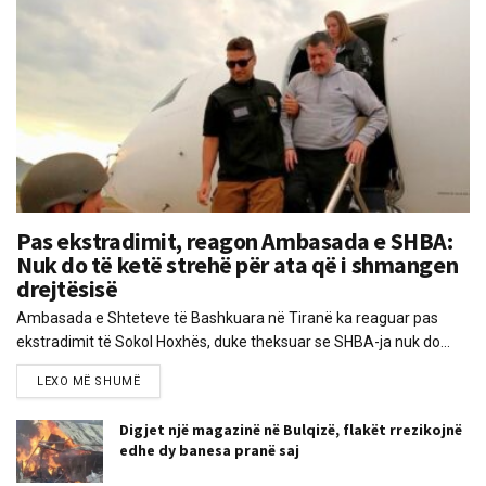
Pas ekstradimit, reagon Ambasada e SHBA:
Nuk do të ketë strehë për ata që i shmangen
drejtësisë
Ambasada e Shteteve të Bashkuara në Tiranë ka reaguar pas
ekstradimit të Sokol Hoxhës, duke theksuar se SHBA-ja nuk do...
LEXO MË SHUMË
Digjet një magazinë në Bulqizë, flakët rrezikojnë
edhe dy banesa pranë saj