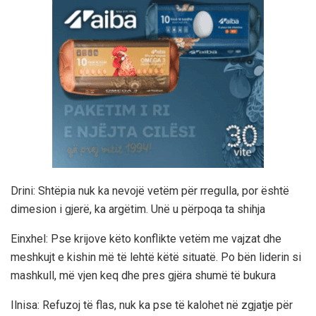
Drini: Shtëpia nuk ka nevojë vetëm për rregulla, por është
dimesion i gjerë, ka argëtim. Unë u përpoqa ta shihja
Einxhel: Pse krijove këto konflikte vetëm me vajzat dhe
meshkujt e kishin më të lehtë këtë situatë. Po bën liderin si
mashkull, më vjen keq dhe pres gjëra shumë të bukura
Ilnisa: Refuzoj të flas, nuk ka pse të kalohet në zgjatje për