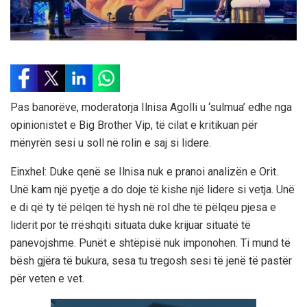
Pas banorëve, moderatorja Ilnisa Agolli u ‘sulmua’ edhe nga
opinionistet e Big Brother Vip, të cilat e kritikuan për
mënyrën sesi u soll në rolin e saj si lidere.
Einxhel: Duke qenë se Ilnisa nuk e pranoi analizën e Orit.
Unë kam një pyetje a do doje të kishe një lidere si vetja. Unë
e di që ty të pëlqen të hysh në rol dhe të pëlqeu pjesa e
liderit por të rrëshqiti situata duke krijuar situatë të
panevojshme. Punët e shtëpisë nuk imponohen. Ti mund të
bësh gjëra të bukura, sesa tu tregosh sesi të jenë të pastër
për veten e vet.