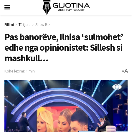
Fillimi
Të tjera
Show Biz
Pas banorëve, Ilnisa ‘sulmohet’
edhe nga opinionistet: Sillesh si
mashkull…
A
Kohë leximi: 1 min
A