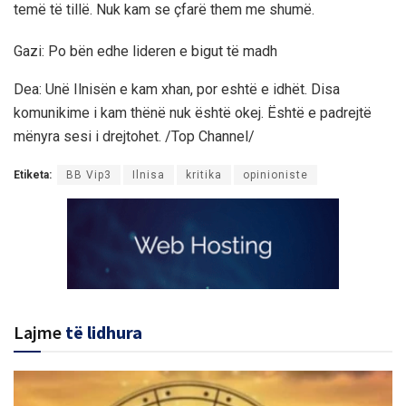
temë të tillë. Nuk kam se çfarë them me shumë.
Gazi: Po bën edhe lideren e bigut të madh
Dea: Unë Ilnisën e kam xhan, por eshtë e idhët. Disa
komunikime i kam thënë nuk është okej. Është e padrejtë
mënyra sesi i drejtohet. /Top Channel/
Etiketa:
BB Vip3
Ilnisa
kritika
opinioniste
Lajme
të lidhura