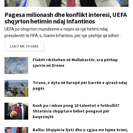
Pagesa milionash dhe konflikt interesi, UEFA
shqyrton hetimin ndaj Infantinos
UEFA po shqyrton mundësinë e nisjes së një hetimi ndaj
presidentit të FIFA-s, Gianni Infantino, për një çështje që lidhet...
LEXO MË SHUMË
Flakët rikthehen në Mallakastër, era përhap
zjarrin në Drenie
Tirana, e dyta në Europë për barrën e qirasë ndaj
pagës
Kush po i mban peng 10 talentet e futbollit?
Shtetësia shqiptare bëhet pengesë për
kuqezinjtë
Balliu: Shqipëria fjeti dhe u zgjua me lajme krimi,