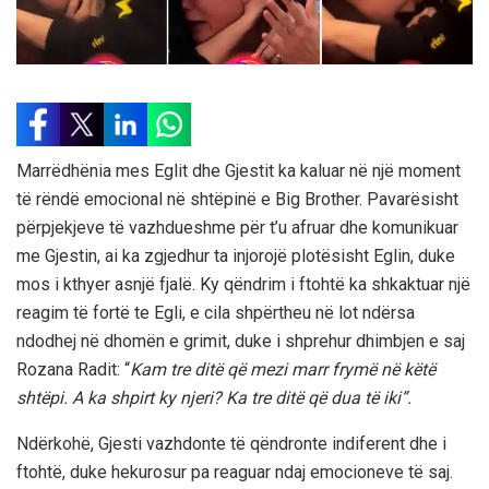
Marrëdhënia mes Eglit dhe Gjestit ka kaluar në një moment
të rëndë emocional në shtëpinë e Big Brother. Pavarësisht
përpjekjeve të vazhdueshme për t’u afruar dhe komunikuar
me Gjestin, ai ka zgjedhur ta injorojë plotësisht Eglin, duke
mos i kthyer asnjë fjalë. Ky qëndrim i ftohtë ka shkaktuar një
reagim të fortë te Egli, e cila shpërtheu në lot ndërsa
ndodhej në dhomën e grimit, duke i shprehur dhimbjen e saj
Rozana Radit: “
Kam tre ditë që mezi marr frymë në këtë
shtëpi. A ka shpirt ky njeri? Ka tre ditë që dua të iki”.
Ndërkohë, Gjesti vazhdonte të qëndronte indiferent dhe i
ftohtë, duke hekurosur pa reaguar ndaj emocioneve të saj.