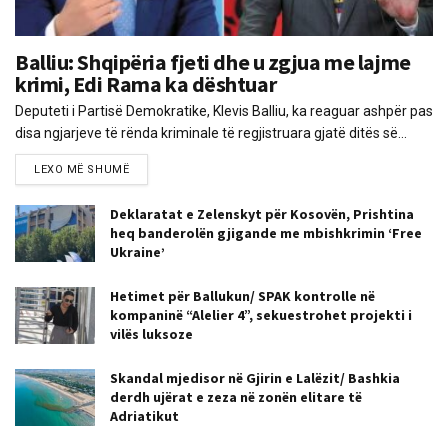
Balliu: Shqipëria fjeti dhe u zgjua me lajme
krimi, Edi Rama ka dështuar
Deputeti i Partisë Demokratike, Klevis Balliu, ka reaguar ashpër pas
disa ngjarjeve të rënda kriminale të regjistruara gjatë ditës së...
LEXO MË SHUMË
Deklaratat e Zelenskyt për Kosovën, Prishtina
heq banderolën gjigande me mbishkrimin ‘Free
Ukraine’
Hetimet për Ballukun/ SPAK kontrolle në
kompaninë “Alelier 4”, sekuestrohet projekti i
vilës luksoze
Skandal mjedisor në Gjirin e Lalëzit/ Bashkia
derdh ujërat e zeza në zonën elitare të
Adriatikut