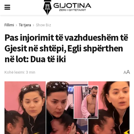
Fillimi
Të tjera
Show Biz
Pas injorimit të vazhdueshëm të
Gjesit në shtëpi, Egli shpërthen
në lot: Dua të iki
A
Kohë leximi: 3 min
A