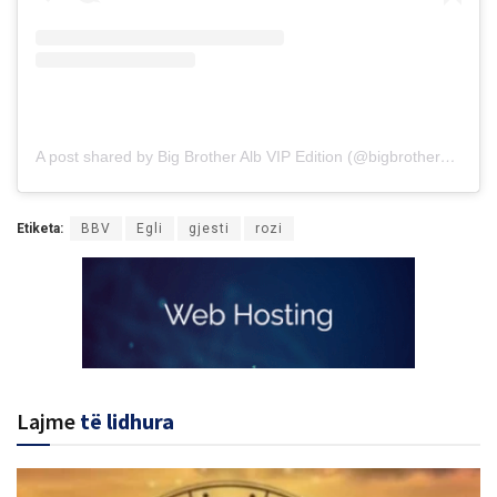
A post shared by Big Brother Alb VIP Edition (@bigbrotheralb_vip)
Etiketa:
BBV
Egli
gjesti
rozi
Lajme
të lidhura