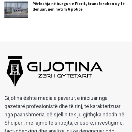
Përleshja në burgun e Fierit, transferohen dy të
dënuar, nën hetim 6 policë
Gijotina është media e pavarur, e iniciuar nga
gazetarë profesionistë dhe të rinj, të karakterizuar
nga paanshmëria, që sjellin tek ju gjithçka ndodh në
Shqipëri, me lajme të shpejta, cilësore, investigime,
fact-checking dhe analiza, duke denoncuar çdo