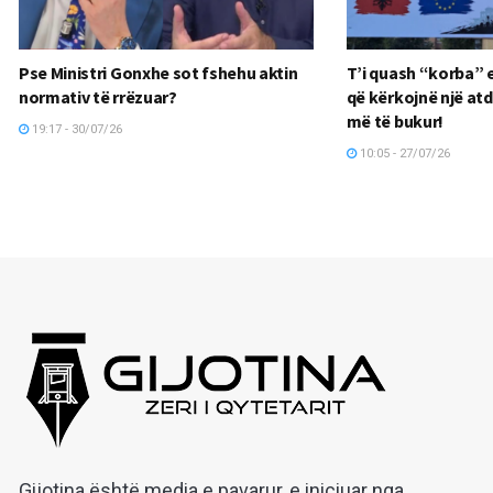
Pse Ministri Gonxhe sot fshehu aktin
T’i quash “korba” e
normativ të rrëzuar?
që kërkojnë një at
më të bukur!
19:17 - 30/07/26
10:05 - 27/07/26
Gijotina është media e pavarur, e iniciuar nga