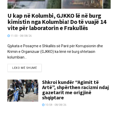
U kap në Kolumbi, GJKKO lë në burg
kimistin nga Kolumbia! Do të vuajë 14
vite për laboratorin e Frakullës
11:00 - 08/08/26
Gjykata e Posaçme e Shkallës së Parë për Korrupsionin dhe
Krimin e Organizuar (GJKKO) ka lënë në burg shtetasin
kolumbian...
LEXO MË SHUMË
Shkroi kundër “Agimit të
Artë”, shpërthen racizmi ndaj
gazetarit me origjinë
shqiptare
10:58 - 08/08/26