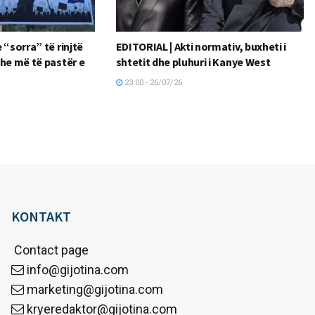
 “sorra” të rinjtë
EDITORIAL | Akti normativ, buxheti i
dhe më të pastër e
shtetit dhe pluhuri i Kanye West
23:00 - 26/07/26
KONTAKT
Contact page
info@gijotina.com
marketing@gijotina.com
kryeredaktor@gijotina.com