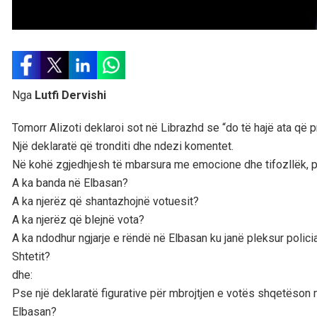
Nga
Lutfi Dervishi
Tomorr Alizoti deklaroi sot në Librazhd se “do të hajë ata që p
Një deklaratë që tronditi dhe ndezi komentet.
Në kohë zgjedhjesh të mbarsura me emocione dhe tifozllëk, p
A ka banda në Elbasan?
A ka njerëz që shantazhojnë votuesit?
A ka njerëz që blejnë vota?
A ka ndodhur ngjarje e rëndë në Elbasan ku janë pleksur policia,
Shtetit?
dhe:
Pse një deklaratë figurative për mbrojtjen e votës shqetës
Elbasan?