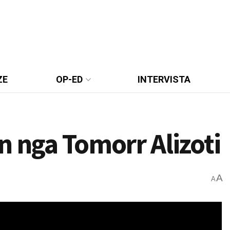
ZE
OP-ED
INTERVISTA
n nga Tomorr Alizoti
A
A