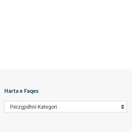
Harta e Faqes
Harta
Përzgjidhni Kategori
e
Faqes