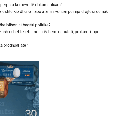
le përpara krimeve të dokumentuara?
 është kjo dhunë… apo alarm i vonuar për një drejtësi që nuk
dhe blihen si bagëti politike?
kush duhet të jetë më i zëshëm: deputeti, prokurori, apo
ka prodhuar atë?