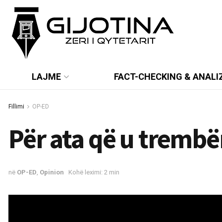
LAJME
FACT-CHECKING & ANALI
Fillimi
OP-ED
Për ata që u trembë
në
OP-ED
,
Opinion
Kohë leximi: 2 min