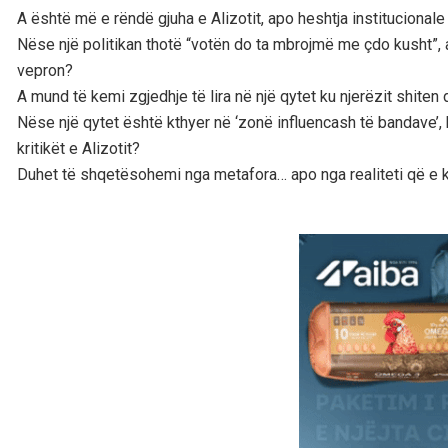
A është më e rëndë gjuha e Alizotit, apo heshtja instituciona
Nëse një politikan thotë “votën do ta mbrojmë me çdo kusht”, a
vepron?
A mund të kemi zgjedhje të lira në një qytet ku njerëzit shiten 
Nëse një qytet është kthyer në ‘zonë influencash të bandave’, 
kritikët e Alizotit?
Duhet të shqetësohemi nga metafora… apo nga realiteti që e 