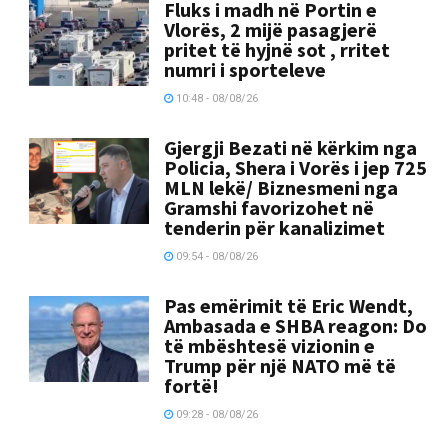
Fluks i madh në Portin e
Vlorës, 2 mijë pasagjerë
pritet të hyjnë sot , rritet
numri i sporteleve
10:48 - 08/08/26
Gjergji Bezati në kërkim nga
Policia, Shera i Vorës i jep 725
MLN lekë/ Biznesmeni nga
Gramshi favorizohet në
tenderin për kanalizimet
09:54 - 08/08/26
Pas emërimit të Eric Wendt,
Ambasada e SHBA reagon: Do
të mbështesë vizionin e
Trump për një NATO më të
fortë!
09:28 - 08/08/26