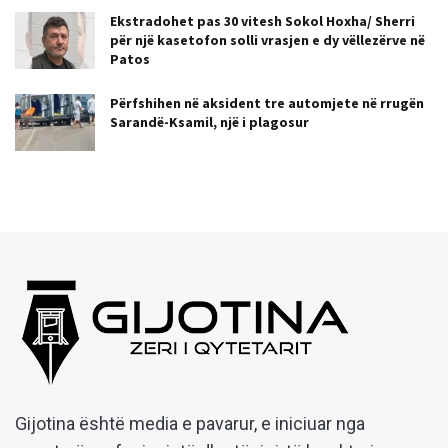
Ekstradohet pas 30 vitesh Sokol Hoxha/ Sherri
për një kasetofon solli vrasjen e dy vëllezërve në
Patos
Përfshihen në aksident tre automjete në rrugën
Sarandë-Ksamil, një i plagosur
Gijotina është media e pavarur, e iniciuar nga