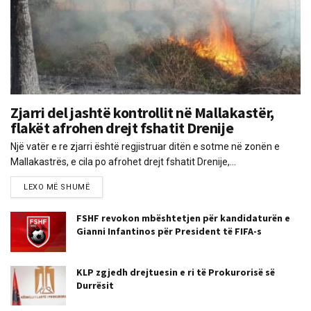
Zjarri del jashtë kontrollit në Mallakastër,
flakët afrohen drejt fshatit Drenije
Një vatër e re zjarri është regjistruar ditën e sotme në zonën e
Mallakastrës, e cila po afrohet drejt fshatit Drenije,...
LEXO MË SHUMË
FSHF revokon mbështetjen për kandidaturën e
Gianni Infantinos për President të FIFA-s
KLP zgjedh drejtuesin e ri të Prokurorisë së
Durrësit