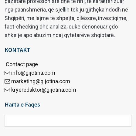
gazetarë profesionistë dhe të rinj, të karakterizuar
nga paanshmëria, që sjellin tek ju gjithçka ndodh në
Shqipëri, me lajme të shpejta, cilësore, investigime,
fact-checking dhe analiza, duke denoncuar çdo
shkelje apo abuzim ndaj qytetarëve shqiptarë.
KONTAKT
Contact page
info@gijotina.com
marketing@gijotina.com
kryeredaktor@gijotina.com
Harta e Faqes
Harta
e
Faqes