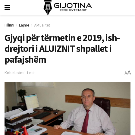
Fillimi
Lajme
Aktualitet
Gjyqi për tërmetin e 2019, ish-
drejtori i ALUIZNIT shpallet i
pafajshëm
A
Kohë leximi: 1 min
A