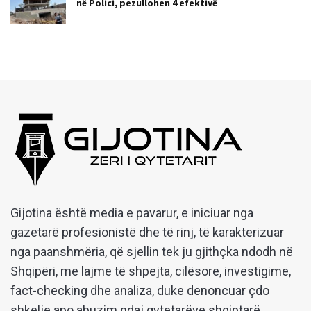
në Polici, pezullohen 4 efektivë
Gijotina është media e pavarur, e iniciuar nga
gazetarë profesionistë dhe të rinj, të karakterizuar
nga paanshmëria, që sjellin tek ju gjithçka ndodh në
Shqipëri, me lajme të shpejta, cilësore, investigime,
fact-checking dhe analiza, duke denoncuar çdo
shkelje apo abuzim ndaj qytetarëve shqiptarë.