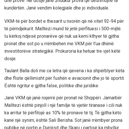
dhe provë. Në dosje janë zhdukur prova që dëshmojnë të
kundërtën. Janë vendim kolegjiale dhe jo individuale.
VKM-të për bordet e thesarit u nxorën që në vitet 92-94 për
të përndjekurit. Malltezi mund të jetë përfituesi i 500-mijtë.
Iu kërkoj ndjesë pronarëve që nuk ua kemi kthyer të gjitha
pronat dhe sot po u rrëmbehen me VKM për t’ua dhënë
investitorëve strategjikë. Prokuroria ka hetuar tre vjet këtë
dosje.
Taulant Balla doli me ca letra që qeveria i ka shpërblyer këta
dhe fliste qëllimisht për fushën e aviacionit dhe jo të sportit.
Është ngritur e gjitha false, politike dhe juridike.
Janë VKM që janë nxjerrë për pronat në Shqipëri. Jamarbër
Malltezi është pinjoll i një familje të vjetër tiranase i cili nuk
ka arritur të përfitojë as 10% të pronave të tij. Të gjitha këto
kanë një synim; është Sali Berisha. Sot janë rrëmbyer prona
publike në portin e Durrësit dhe Skapi i partisë ka mbyllur