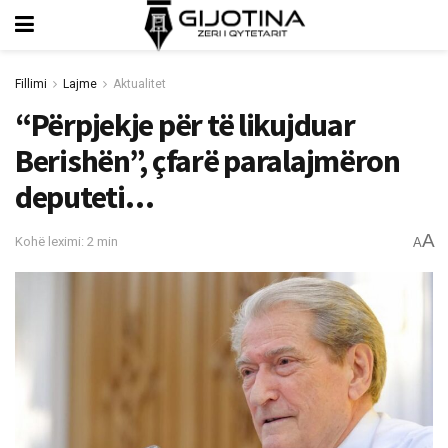
Fillimi
Lajme
Aktualitet
“Përpjekje për të likujduar
Berishën”, çfarë paralajmëron
deputeti…
A
Kohë leximi: 2 min
A