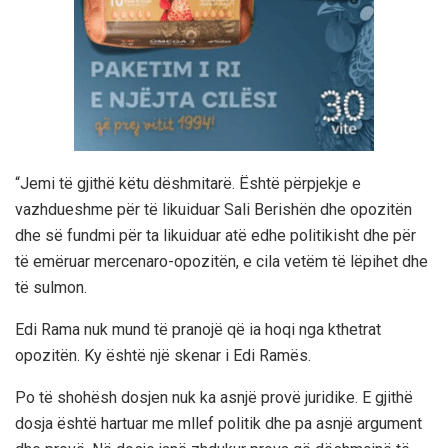
“Jemi të gjithë këtu dëshmitarë. Është përpjekje e
vazhdueshme për të likuiduar Sali Berishën dhe opozitën
dhe së fundmi për ta likuiduar atë edhe politikisht dhe për
të emëruar mercenaro-opozitën, e cila vetëm të lëpihet dhe
të sulmon.
Edi Rama nuk mund të pranojë që ia hoqi nga kthetrat
opozitën. Ky është një skenar i Edi Ramës.
Po të shohësh dosjen nuk ka asnjë provë juridike. E gjithë
dosja është hartuar me mllef politik dhe pa asnjë argument