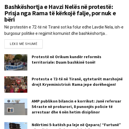
Bashkëshortja e Havzi Nelës në protestë:
Prisja nga Rama të kërkojë falje, por nuk e
bëri
Në protestën e 72-të në Tiranë sot ka folur edhe Lavdie Nela, ish-e
burgosur politike e regjimit komunist dhe bashkëshortja...
LEXO MË SHUMË
Protestë në Orikum kundër reformës
territoriale: Duam bashkinë tonë!
Protesta e 72-të në Tiranë, qytetarët marshojnë
drejt Kryeministrisë: Rama jepe dorëheqjen!
AMP publikon bilancin e korrikut: Janë referuar
54 raste në prokurori, 8 punonjës policie të
arrestuar dhe 6 nën hetim disiplinor
Ndërtimi 5-katësh pa leje në Qeparo/ “Furtunë”