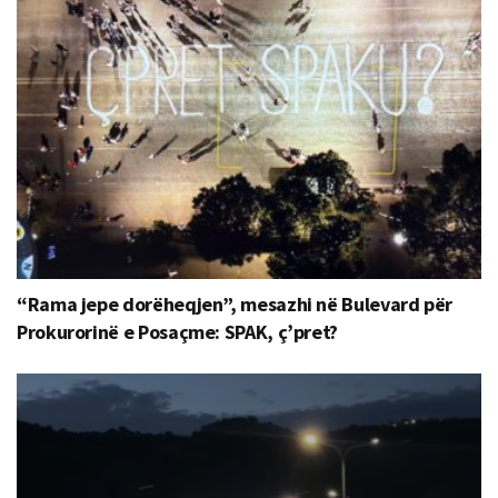
“Rama jepe dorëheqjen”, mesazhi në Bulevard për
Prokurorinë e Posaçme: SPAK, ç’pret?