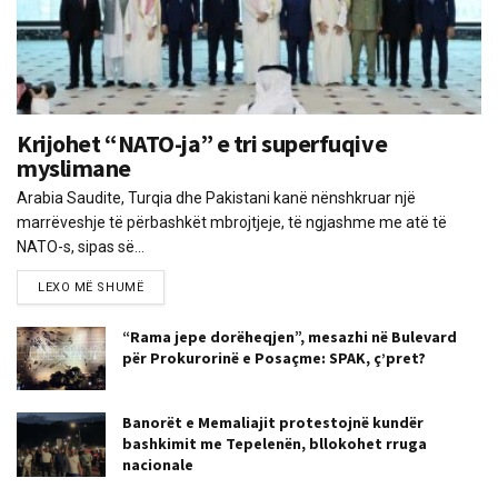
Krijohet “NATO-ja” e tri superfuqive
myslimane
Arabia Saudite, Turqia dhe Pakistani kanë nënshkruar një
marrëveshje të përbashkët mbrojtjeje, të ngjashme me atë të
NATO-s, sipas së...
LEXO MË SHUMË
“Rama jepe dorëheqjen”, mesazhi në Bulevard
për Prokurorinë e Posaçme: SPAK, ç’pret?
Banorët e Memaliajit protestojnë kundër
bashkimit me Tepelenën, bllokohet rruga
nacionale