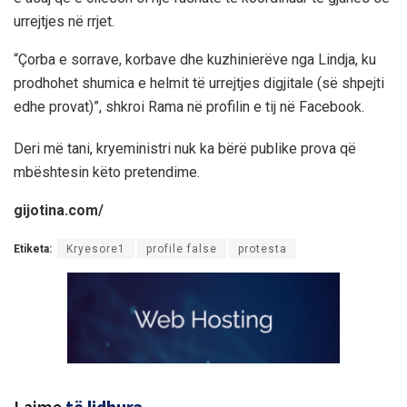
urrejtjes në rrjet.
“Çorba e sorrave, korbave dhe kuzhinierëve nga Lindja, ku
prodhohet shumica e helmit të urrejtjes digjitale (së shpejti
edhe provat)”, shkroi Rama në profilin e tij në Facebook.
Deri më tani, kryeministri nuk ka bërë publike prova që
mbështesin këto pretendime.
gijotina.com/
Etiketa:
Kryesore1
profile false
protesta
Lajme
të lidhura