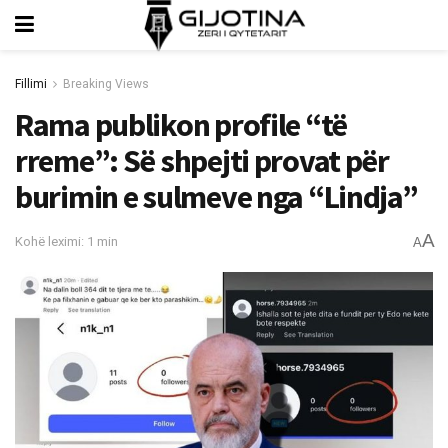
Fillimi
Breaking Views
Rama publikon profile “të
rreme”: Së shpejti provat për
burimin e sulmeve nga “Lindja”
A
Kohë leximi: 1 min
A