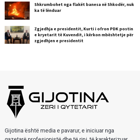
Shkrumbohet nga flakët banesa në Shkodër, nuk
ka të lënduar
Zgjedhja e presidentit, Kurti i ofron PDK postin
e kryetarit të Kuvendit, i kërkon mbështetje për
zgjedhjen e presidentit
Gijotina është media e pavarur, e iniciuar nga
gazetarë profesionistë dhe të rinj, të karakterizuar