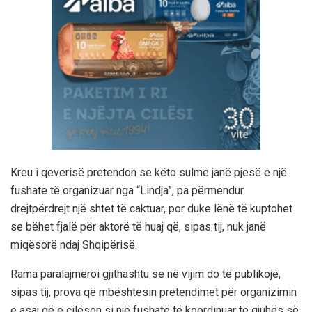
Kreu i qeverisë pretendon se këto sulme janë pjesë e një
fushate të organizuar nga “Lindja”, pa përmendur
drejtpërdrejt një shtet të caktuar, por duke lënë të kuptohet
se bëhet fjalë për aktorë të huaj që, sipas tij, nuk janë
miqësorë ndaj Shqipërisë.
Rama paralajmëroi gjithashtu se në vijim do të publikojë,
sipas tij, prova që mbështesin pretendimet për organizimin
e asaj që e cilëson si një fushatë të koordinuar të gjuhës së