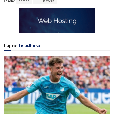
Etiketa:
coman
PSG-Bayern
Lajme
të lidhura