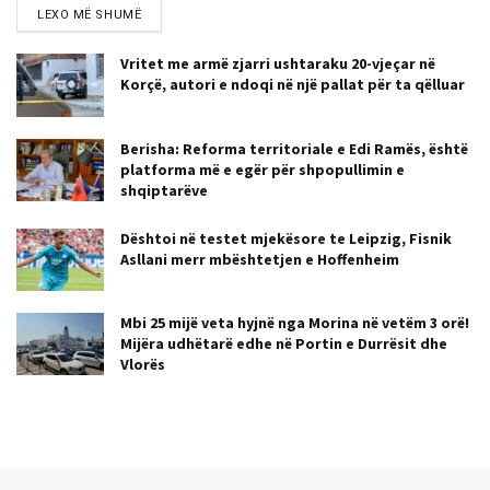
LEXO MË SHUMË
Vritet me armë zjarri ushtaraku 20-vjeçar në
Korçë, autori e ndoqi në një pallat për ta qëlluar
Berisha: Reforma territoriale e Edi Ramës, është
platforma më e egër për shpopullimin e
shqiptarëve
Dështoi në testet mjekësore te Leipzig, Fisnik
Asllani merr mbështetjen e Hoffenheim
Mbi 25 mijë veta hyjnë nga Morina në vetëm 3 orë!
Mijëra udhëtarë edhe në Portin e Durrësit dhe
Vlorës