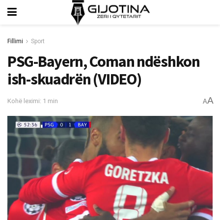
Fillimi
Sport
PSG-Bayern, Coman ndëshkon
ish-skuadrën (VIDEO)
A
Kohë leximi: 1 min
A