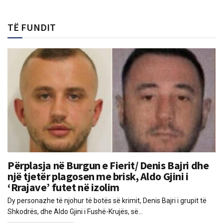
TË FUNDIT
Përplasja në Burgun e Fierit/ Denis Bajri dhe
një tjetër plagosen me brisk, Aldo Gjini i
‘Rrajave’ futet në izolim
Dy personazhe të njohur të botës së krimit, Denis Bajri i grupit të
Shkodrës, dhe Aldo Gjini i Fushë-Krujës, së...