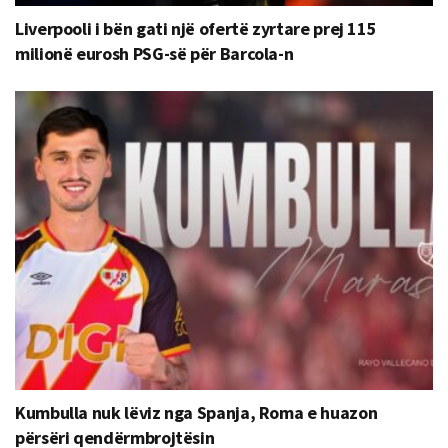
Liverpooli i bën gati një ofertë zyrtare prej 115
milionë eurosh PSG-së për Barcola-n
Kumbulla nuk lëviz nga Spanja, Roma e huazon
përsëri qendërmbrojtësin