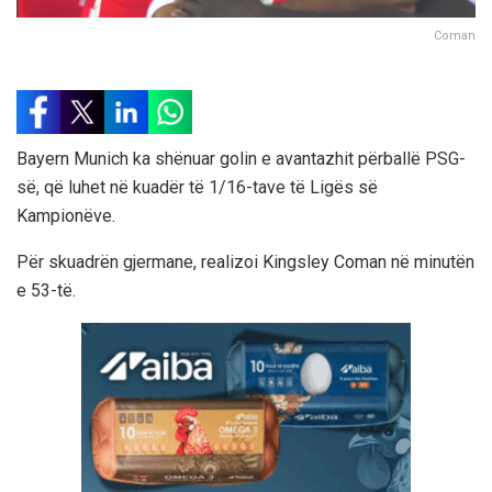
Coman
Bayern Munich ka shënuar golin e avantazhit përballë PSG-
së, që luhet në kuadër të 1/16-tave të Ligës së
Kampionëve.
Për skuadrën gjermane, realizoi Kingsley Coman në minutën
e 53-të.