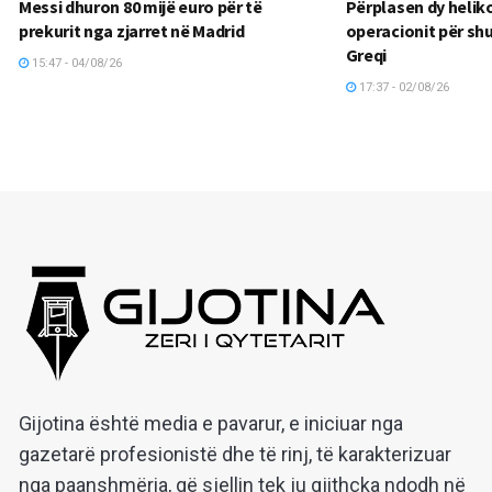
Messi dhuron 80 mijë euro për të
Përplasen dy helik
prekurit nga zjarret në Madrid
operacionit për shu
Greqi
15:47 - 04/08/26
17:37 - 02/08/26
Gijotina është media e pavarur, e iniciuar nga
gazetarë profesionistë dhe të rinj, të karakterizuar
nga paanshmëria, që sjellin tek ju gjithçka ndodh në