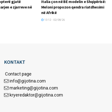
opterë gjatë
Italia çon në BE modelin e Shqipërisë:
arjen e zjarreve në
Meloni propozon qendra riatdhesimi
në Afrikë
13:12 - 02/08/26
KONTAKT
Contact page
info@gijotina.com
marketing@gijotina.com
kryeredaktor@gijotina.com