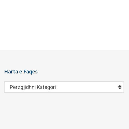
Harta e Faqes
Harta
Përzgjidhni Kategori
e
Faqes