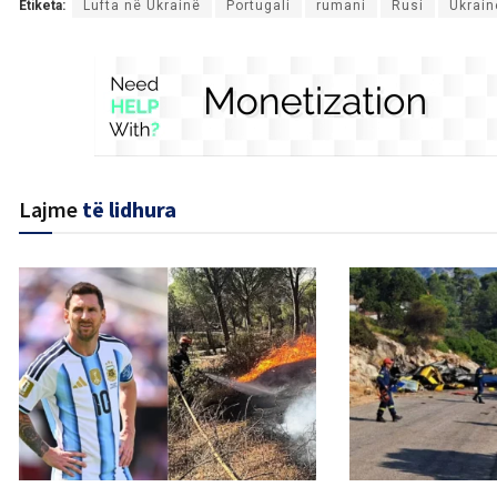
Etiketa:
Lufta në Ukrainë
Portugali
rumani
Rusi
Ukrain
Lajme
të lidhura