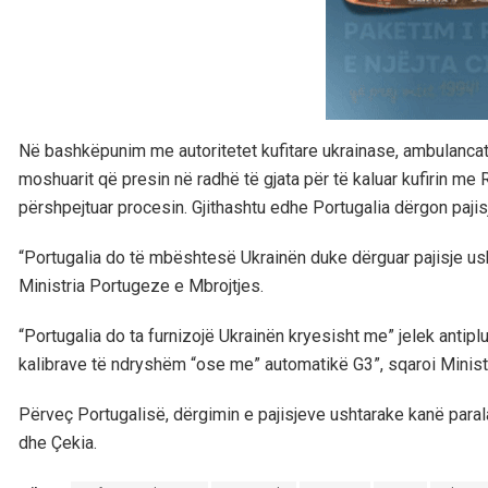
Në bashkëpunim me autoritetet kufitare ukrainase, ambulancat 
moshuarit që presin në radhë të gjata për të kaluar kufirin me 
përshpejtuar procesin. Gjithashtu edhe Portugalia dërgon paji
“Portugalia do të mbështesë Ukrainën duke dërguar pajisje ush
Ministria Portugeze e Mbrojtjes.
“Portugalia do ta furnizojë Ukrainën kryesisht me” jelek antip
kalibrave të ndryshëm “ose me” automatikë G3”, sqaroi Ministr
Përveç Portugalisë, dërgimin e pajisjeve ushtarake kanë paral
dhe Çekia.