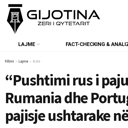
LAJME
FACT-CHECKING & ANALI
Fillimi
Lajme
Botë
“Pushtimi rus i paj
Rumania dhe Portug
pajisje ushtarake n