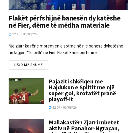
Flakët përfshijnë banesën dykatëshe
në Fier, dëme të mëdha materiale
22:46 - 06/08/26
Një zjarr ka rënë mbrëmjen e sotme në një banesë dykatëshe
në lagjen “16 prilli” në Fier. Flakët kanë përfshirë...
LEXO MË SHUMË
Pajaziti shkëlqen me
Hajdukun e Splitit me një
super gol, krotatët pranë
playoff-it
22:07 - 06/08/26
Mallakastër/ Zjarri mbetet
aktiv në Panahor-Ngraçan,