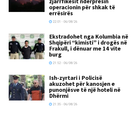
zjarrfikësit ndërpresin
operacionin për shkak të
errësirës
22:01 - 06/08/26
Ekstradohet nga Kolumbia në
Shqipëri “kimisti” i drogës në
Frakull, i dënuar me 14 vite
burg
21:52 - 06/08/26
Ish-zyrtari i Policisë
akuzohet për kanosjen e
punonjësve të një hoteli në
Dhërmi
21:35 - 06/08/26