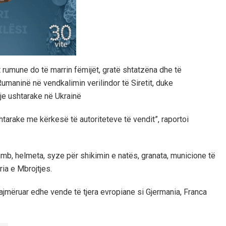
rumune do të marrin fëmijët, gratë shtatzëna dhe të
Rumaninë në vendkalimin verilindor të Siretit, duke
sje ushtarake në Ukrainë
tarake me kërkesë të autoriteteve të vendit”, raportoi
lumb, helmeta, syze për shikimin e natës, granata, municione të
ia e Mbrojtjes.
ajmëruar edhe vende të tjera evropiane si Gjermania, Franca