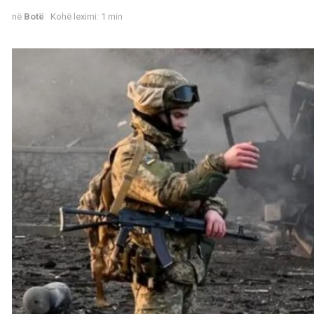
në
Botë
Kohë leximi: 1 min