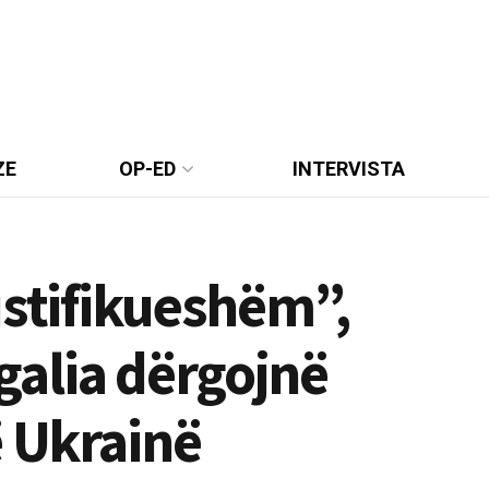
ZE
OP-ED
INTERVISTA
ustifikueshëm”,
alia dërgojnë
ë Ukrainë