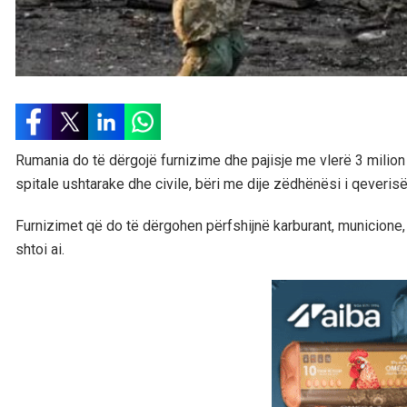
Rumania do të dërgojë furnizime dhe pajisje me vlerë 3 milion 
spitale ushtarake dhe civile, bëri me dije zëdhënësi i qeveris
Furnizimet që do të dërgohen përfshijnë karburant, municione, 
shtoi ai.