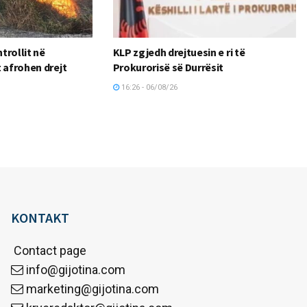
ntrollit në
KLP zgjedh drejtuesin e ri të
 afrohen drejt
Prokurorisë së Durrësit
16:26 - 06/08/26
KONTAKT
Contact page
info@gijotina.com
marketing@gijotina.com