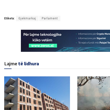
Etiketa:
Gjekmarkaj
Parlament
Lajme
të lidhura