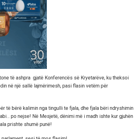
 tone të ashpra gjatë Konferencës së Kryetarëve, ku theksoi
din në një sallë lajmërimesh, pasi flasin vetëm për
 të bërë kalimin nga tingulli te fjala, dhe fjala bëri ndryshimin
t habi… po nejse! Në Mesjetë, dënimi më i madh ishte kur gjuhën
ala prishte shumë punë!
parlament, sesi të mos flasim!