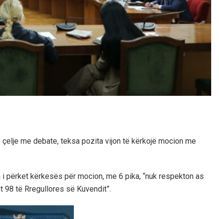
çelje me debate, teksa pozita vijon të kërkojë mocion me
sa i përket kërkesës për mocion, me 6 pika, “nuk respekton as
t 98 të Rregullores së Kuvendit”.