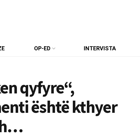
ZE
OP-ED
INTERVISTA
en qyfyre“,
enti është kthyer
esh…