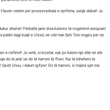
! Flasim vetëm për procesverbale e njoftime, asnjë debat! Ju
Bukur shumë! Përballë janë disa kalorës të rrugëtimit europian!
 patën tagji kuajt e Ulsiut, në cilin han fjeti Toni rrugës për në
 e rrëfimit! Ju vetë, si kryetar, nuk po kaloni një ditë në atë
a do të jetë se do të harroni të flisni. Kur të ktheheni te
li! Qesh Ulsiu, i duket qyfyre! Do të harroni, si mijëra vjet më