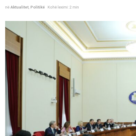
në
Aktualitet
,
Politikë
Kohë leximi: 2 min