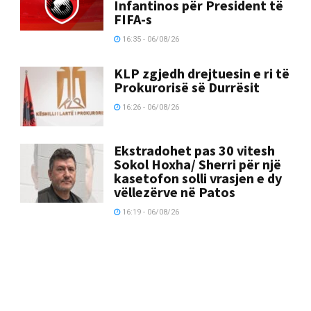
Infantinos për President të
FIFA-s
16:35 - 06/08/26
KLP zgjedh drejtuesin e ri të
Prokurorisë së Durrësit
16:26 - 06/08/26
Ekstradohet pas 30 vitesh
Sokol Hoxha/ Sherri për një
kasetofon solli vrasjen e dy
vëllezërve në Patos
16:19 - 06/08/26