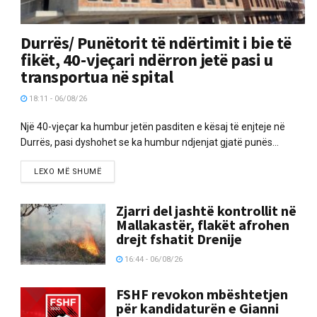
Durrës/ Punëtorit të ndërtimit i bie të
fikët, 40-vjeçari ndërron jetë pasi u
transportua në spital
18:11 - 06/08/26
Një 40-vjeçar ka humbur jetën pasditen e kësaj të enjteje në
Durrës, pasi dyshohet se ka humbur ndjenjat gjatë punës...
LEXO MË SHUMË
Zjarri del jashtë kontrollit në
Mallakastër, flakët afrohen
drejt fshatit Drenije
16:44 - 06/08/26
FSHF revokon mbështetjen
për kandidaturën e Gianni