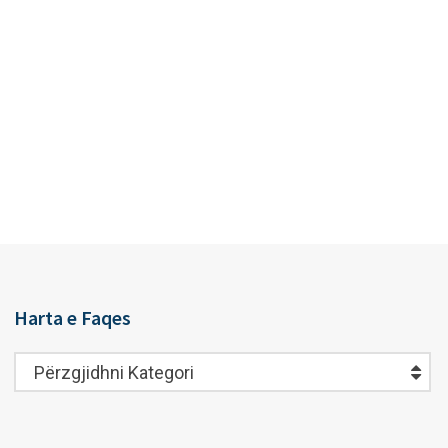
Harta e Faqes
Harta
Përzgjidhni Kategori
e
Faqes