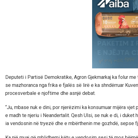
Deputeti i Partisë Demokratike, Agron Gjekmarkaj ka folur me
se mazhoranca nga frika e fjalës së lirë e ka shndërruar Kuven
procesverbale e njoftime dhe asnjë debat.
“Ju, mbase nuk e dini, por njerëzimi ka konsumuar mijëra vjet për
e madh te njeriu i Neandertalit. Qesh Ulsi, se nuk e di, i duke
ia vendosnin në tryezë dhe e mbërthenin me gozhdë, sepse fj
Ka një muaj që mblidhemi këtu e vendosim sesi të mos bëjmë 