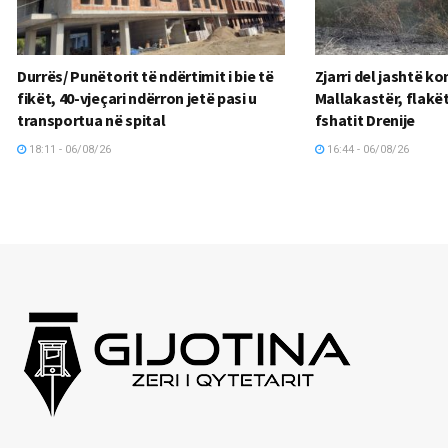
Durrës/ Punëtorit të ndërtimit i bie të
Zjarri del jashtë ko
fikët, 40-vjeçari ndërron jetë pasi u
Mallakastër, flakët
transportua në spital
fshatit Drenije
18:11 - 06/08/26
16:44 - 06/08/26