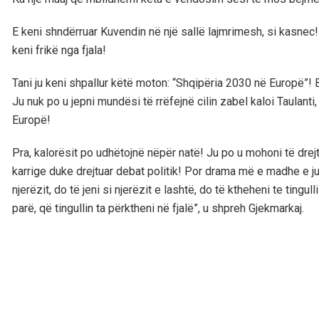
E keni shndërruar Kuvendin në një sallë lajmrimesh, si kasnec
keni frikë nga fjala!
Tani ju keni shpallur këtë moton: “Shqipëria 2030 në Europë”! 
Ju nuk po u jepni mundësi të rrëfejnë cilin zabel kaloi Taulanti, a
Europë!
Pra, kalorësit po udhëtojnë nëpër natë! Ju po u mohoni të drejtën
karrige duke drejtuar debat politik! Por drama më e madhe e juaj
njerëzit, do të jeni si njerëzit e lashtë, do të ktheheni te tingul
parë, që tingullin ta përktheni në fjalë”, u shpreh Gjekmarkaj.