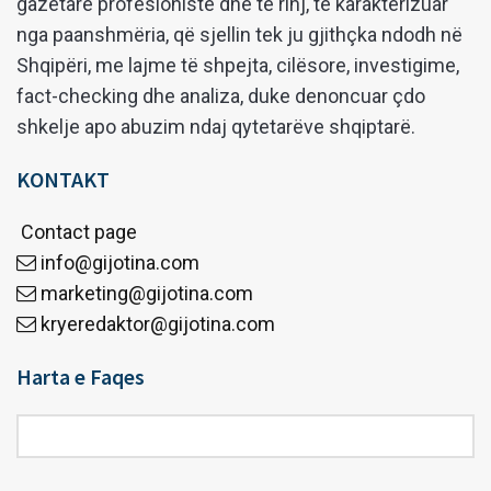
gazetarë profesionistë dhe të rinj, të karakterizuar
nga paanshmëria, që sjellin tek ju gjithçka ndodh në
Shqipëri, me lajme të shpejta, cilësore, investigime,
fact-checking dhe analiza, duke denoncuar çdo
shkelje apo abuzim ndaj qytetarëve shqiptarë.
KONTAKT
Contact page
info@gijotina.com
marketing@gijotina.com
kryeredaktor@gijotina.com
Harta e Faqes
Harta
e
Faqes