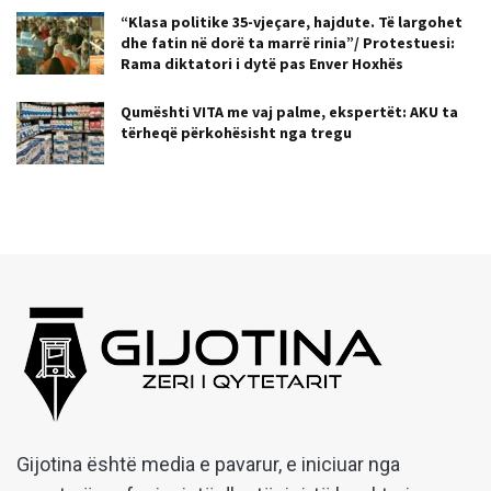
“Klasa politike 35-vjeçare, hajdute. Të largohet
dhe fatin në dorë ta marrë rinia”/ Protestuesi:
Rama diktatori i dytë pas Enver Hoxhës
Qumështi VITA me vaj palme, ekspertët: AKU ta
tërheqë përkohësisht nga tregu
Gijotina është media e pavarur, e iniciuar nga