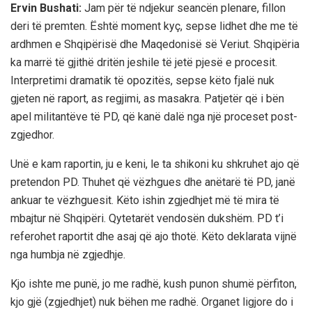
Ervin Bushati:
Jam për të ndjekur seancën plenare, fillon
deri të premten. Është moment kyç, sepse lidhet dhe me të
ardhmen e Shqipërisë dhe Maqedonisë së Veriut. Shqipëria
ka marrë të gjithë dritën jeshile të jetë pjesë e procesit.
Interpretimi dramatik të opozitës, sepse këto fjalë nuk
gjeten në raport, as regjimi, as masakra. Patjetër që i bën
apel militantëve të PD, që kanë dalë nga një proceset post-
zgjedhor.
Unë e kam raportin, ju e keni, le ta shikoni ku shkruhet ajo që
pretendon PD. Thuhet që vëzhgues dhe anëtarë të PD, janë
ankuar te vëzhguesit. Këto ishin zgjedhjet më të mira të
mbajtur në Shqipëri. Qytetarët vendosën dukshëm. PD t’i
referohet raportit dhe asaj që ajo thotë. Këto deklarata vijnë
nga humbja në zgjedhje.
Kjo ishte me punë, jo me radhë, kush punon shumë përfiton,
kjo gjë (zgjedhjet) nuk bëhen me radhë. Organet ligjore do i