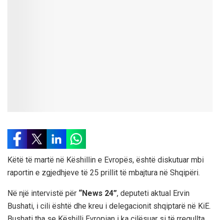
Këtë të martë në Këshillin e Evropës, është diskutuar mbi
raportin e zgjedhjeve të 25 prillit të mbajtura në Shqipëri.
Në një intervistë për
“News 24”
, deputeti aktual Ervin
Bushati, i cili është dhe kreu i delegacionit shqiptarë në KiE.
Bushati tha se Këshilli Evropian i ka cilësuar si të rregullta