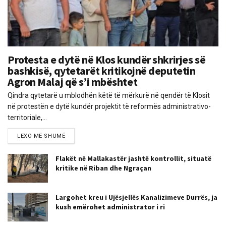
Protesta e dytë në Klos kundër shkrirjes së
bashkisë, qytetarët kritikojnë deputetin
Agron Malaj që s’i mbështet
Qindra qytetarë u mblodhën këtë të mërkurë në qendër të Klosit
në protestën e dytë kundër projektit të reformës administrativo-
territoriale,...
LEXO MË SHUMË
Flakët në Mallakastër jashtë kontrollit, situatë
kritike në Riban dhe Ngraçan
Largohet kreu i Ujësjellës Kanalizimeve Durrës, ja
kush emërohet administrator i ri