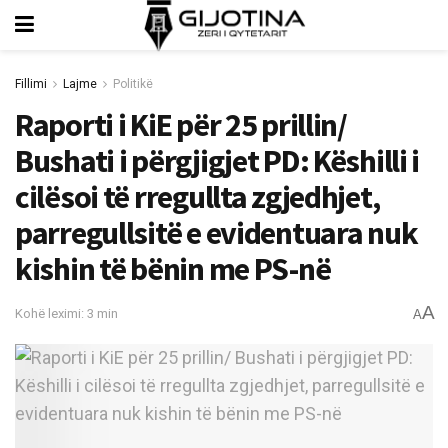
Fillimi
Lajme
Politikë
Raporti i KiE për 25 prillin/
Bushati i përgjigjet PD: Këshilli i
cilësoi të rregullta zgjedhjet,
parregullsitë e evidentuara nuk
kishin të bënin me PS-në
A
Kohë leximi: 3 min
A