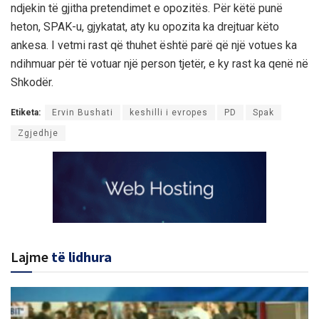
ndjekin të gjitha pretendimet e opozitës. Për këtë punë
heton, SPAK-u, gjykatat, aty ku opozita ka drejtuar këto
ankesa. I vetmi rast që thuhet është parë që një votues ka
ndihmuar për të votuar një person tjetër, e ky rast ka qenë në
Shkodër.
Etiketa:
Ervin Bushati
keshilli i evropes
PD
Spak
Zgjedhje
Lajme
të lidhura