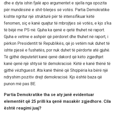
dhe e dyta ishin fjalë apo argumentet e sjella nga opozita
për mundësinë e shit-blerjes së votës. Partia Demokratike
kishte ngritur një strukturë për të intensifikuar këtë
fenomen, siç e kanë quajtur të mbrojtjes së votës, e kjo s’ka
të bëjë me PS-në. Gjuha ka qenë e qetë thuhet në raport.
Gjuha e vetme e ashpër që përdoret dhe thuhet në raport, i
përkon Presidentit të Republikës, që jo vetëm nuk duhet të
ishte pjesë e fushatës, por nuk duhet të përdorte atë gjuhë.
Të gjithë deputetët kanë qenë dakord që këto zgjedhjet
kanë qenë një shtysë të demokracisë. Këtë e kanë thënë të
gjithë vëzhguesit. Ata kanë thënë që Shqipëria ka bërë një
ndryshim pozitiv drejt demokracisë. Kjo është baza që
punon më pas BE.
Partia Demokratike tha se aty janë evidentuar
elementët që 25 prilli ka qenë masakër zgjedhore. Cila
është reagimi juaj?