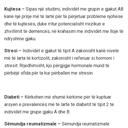
Kujtesa –
Sipas një studimi, individët me grupin e gjakut AB
kanë një prirje më të lartë për të përjetuar probleme njohëse
dhe të kujtesës, duke rritur potencialisht rrezikun e
zhvillimit të demencës, në krahasim me individët me lloje të
ndryshme gjaku.
Stresi –
Individët e gjakut të tipit A zakonisht kanë nivele
më të larta të kortizolit, zakonisht i referuar si hormoni i
stresit. Rrjedhimisht, kjo përgjigje hormonale mund të
përbëjë sfida për ta kur përballen me stresin.
Diabeti –
Kërkohen më shumë kërkime për të kuptuar
arsyen e prevalencës më të lartë të diabetit të tipit 2 te
individët me grupe gjaku A dhe B.
Sëmundja reumatizmale –
Sëmundja reumatizmale