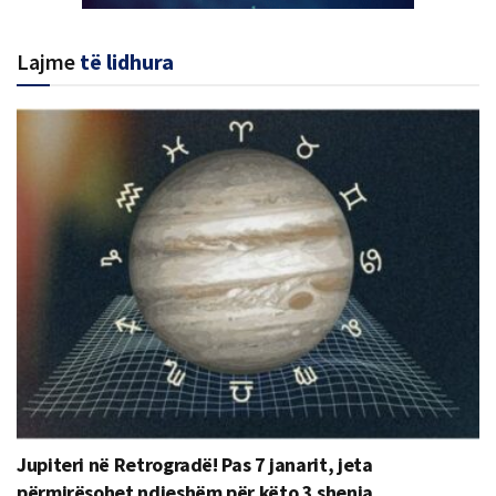
Lajme
të lidhura
Jupiteri në Retrogradë! Pas 7 janarit, jeta
përmirësohet ndjeshëm për këto 3 shenja