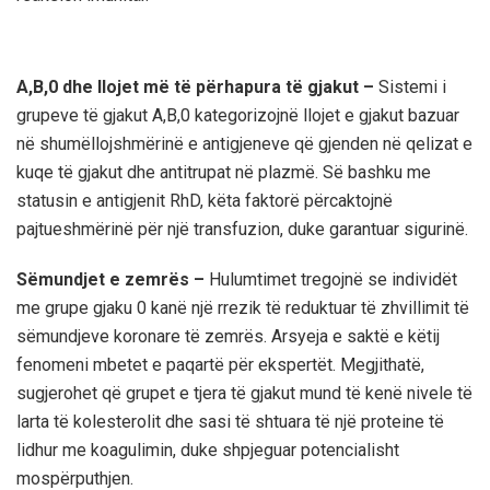
A,B,0 dhe llojet më të përhapura të gjakut –
Sistemi i
grupeve të gjakut A,B,0 kategorizojnë llojet e gjakut bazuar
në shumëllojshmërinë e antigjeneve që gjenden në qelizat e
kuqe të gjakut dhe antitrupat në plazmë. Së bashku me
statusin e antigjenit RhD, këta faktorë përcaktojnë
pajtueshmërinë për një transfuzion, duke garantuar sigurinë.
Sëmundjet e zemrës –
Hulumtimet tregojnë se individët
me grupe gjaku 0 kanë një rrezik të reduktuar të zhvillimit të
sëmundjeve koronare të zemrës. Arsyeja e saktë e këtij
fenomeni mbetet e paqartë për ekspertët. Megjithatë,
sugjerohet që grupet e tjera të gjakut mund të kenë nivele të
larta të kolesterolit dhe sasi të shtuara të një proteine ​​të
lidhur me koagulimin, duke shpjeguar potencialisht
mospërputhjen.