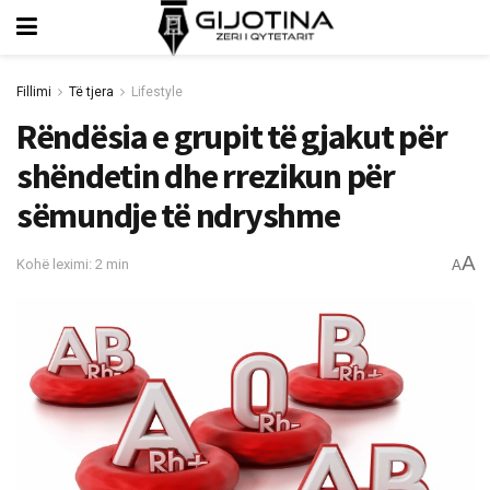
Fillimi
Të tjera
Lifestyle
Rëndësia e grupit të gjakut për
shëndetin dhe rrezikun për
sëmundje të ndryshme
A
Kohë leximi: 2 min
A