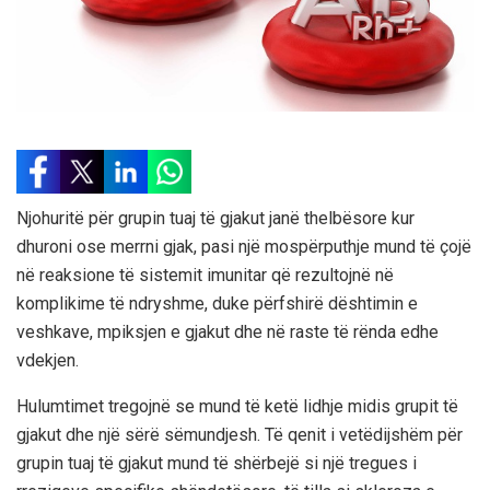
Njohuritë për grupin tuaj të gjakut janë thelbësore kur
dhuroni ose merrni gjak, pasi një mospërputhje mund të çojë
në reaksione të sistemit imunitar që rezultojnë në
komplikime të ndryshme, duke përfshirë dështimin e
veshkave, mpiksjen e gjakut dhe në raste të rënda edhe
vdekjen.
Hulumtimet tregojnë se mund të ketë lidhje midis grupit të
gjakut dhe një sërë sëmundjesh. Të qenit i vetëdijshëm për
grupin tuaj të gjakut mund të shërbejë si një tregues i