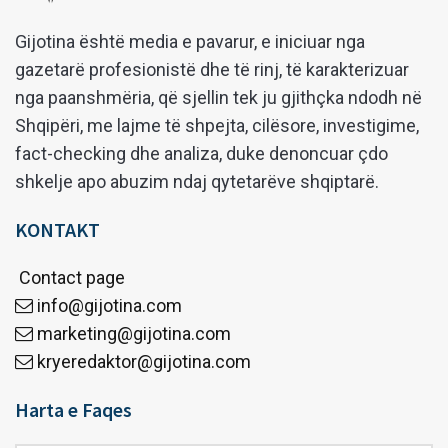
Gijotina është media e pavarur, e iniciuar nga
gazetarë profesionistë dhe të rinj, të karakterizuar
nga paanshmëria, që sjellin tek ju gjithçka ndodh në
Shqipëri, me lajme të shpejta, cilësore, investigime,
fact-checking dhe analiza, duke denoncuar çdo
shkelje apo abuzim ndaj qytetarëve shqiptarë.
KONTAKT
Contact page
info@gijotina.com
marketing@gijotina.com
kryeredaktor@gijotina.com
Harta e Faqes