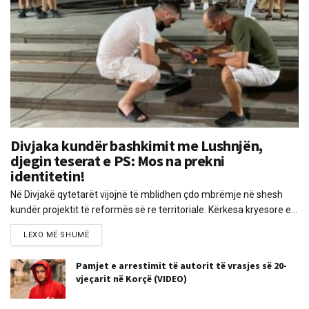
Divjaka kundër bashkimit me Lushnjën,
djegin teserat e PS: Mos na prekni
identitetin!
Në Divjakë qytetarët vijojnë të mblidhen çdo mbrëmje në shesh
kundër projektit të reformës së re territoriale. Kërkesa kryesore e...
LEXO MË SHUMË
Pamjet e arrestimit të autorit të vrasjes së 20-
vjeçarit në Korçë (VIDEO)