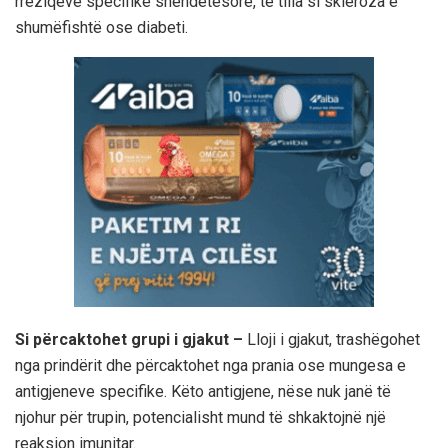
rreziqeve specifike shëndetësore, të tilla si skleroza e
shumëfishtë ose diabeti.
Si përcaktohet grupi i gjakut –
Lloji i gjakut, trashëgohet
nga prindërit dhe përcaktohet nga prania ose mungesa e
antigjeneve specifike. Këto antigjene, nëse nuk janë të
njohur për trupin, potencialisht mund të shkaktojnë një
reaksion imunitar.