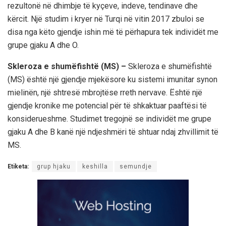
rezultonë në dhimbje të kyçeve, indeve, tendinave dhe
kërcit. Një studim i kryer në Turqi në vitin 2017 zbuloi se
disa nga këto gjendje ishin më të përhapura tek individët me
grupe gjaku A dhe O.
Skleroza e shumëfishtë (MS) –
Skleroza e shumëfishtë
(MS) është një gjendje mjekësore ku sistemi imunitar synon
mielinën, një shtresë mbrojtëse rreth nervave. Është një
gjendje kronike me potencial për të shkaktuar paaftësi të
konsiderueshme. Studimet tregojnë se individët me grupe
gjaku A dhe B kanë një ndjeshmëri të shtuar ndaj zhvillimit të
MS.
Etiketa:
grup hjaku
keshilla
semundje