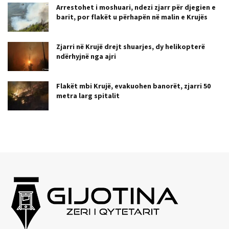
Arrestohet i moshuari, ndezi zjarr për djegien e
barit, por flakët u përhapën në malin e Krujës
Zjarri në Krujë drejt shuarjes, dy helikopterë
ndërhyjnë nga ajri
Flakët mbi Krujë, evakuohen banorët, zjarri 50
metra larg spitalit