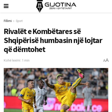
Fillimi
Sport
Rivalët e Kombëtares së
Shqipërisë humbasin një lojtar
që dëmtohet
A
Kohë leximi: 1 min
A