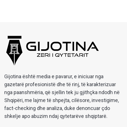
Gijotina është media e pavarur, e iniciuar nga
gazetarë profesionistë dhe të rinj, të karakterizuar
nga paanshmëria, që sjellin tek ju gjithçka ndodh në
Shqipëri, me lajme të shpejta, cilësore, investigime,
fact-checking dhe analiza, duke denoncuar çdo
shkelje apo abuzim ndaj qytetarëve shqiptarë.