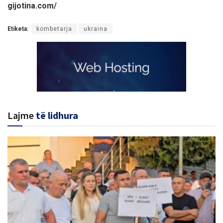
gijotina.com/
Etiketa:
kombetarja
ukraina
Lajme
të lidhura