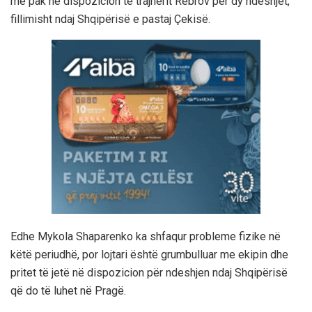
më pak në dispozicion të trajnerit Rebrov për dy ndeshjet,
fillimisht ndaj Shqipërisë e pastaj Çekisë.
Edhe Mykola Shaparenko ka shfaqur probleme fizike në
këtë periudhë, por lojtari është grumbulluar me ekipin dhe
pritet të jetë në dispozicion për ndeshjen ndaj Shqipërisë
që do të luhet në Pragë.