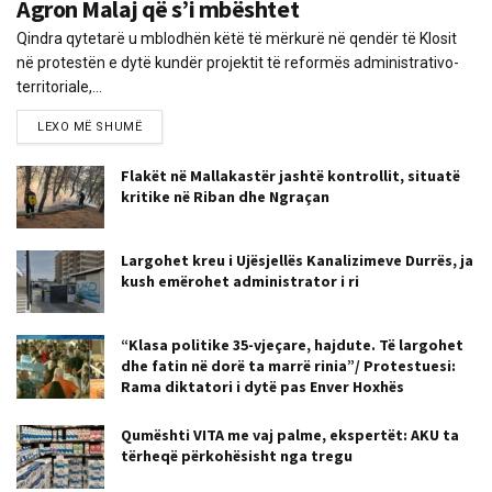
Agron Malaj që s’i mbështet
Qindra qytetarë u mblodhën këtë të mërkurë në qendër të Klosit
në protestën e dytë kundër projektit të reformës administrativo-
territoriale,...
LEXO MË SHUMË
Flakët në Mallakastër jashtë kontrollit, situatë
kritike në Riban dhe Ngraçan
Largohet kreu i Ujësjellës Kanalizimeve Durrës, ja
kush emërohet administrator i ri
“Klasa politike 35-vjeçare, hajdute. Të largohet
dhe fatin në dorë ta marrë rinia”/ Protestuesi:
Rama diktatori i dytë pas Enver Hoxhës
Qumështi VITA me vaj palme, ekspertët: AKU ta
tërheqë përkohësisht nga tregu